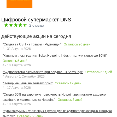
Цифровой супермаркет DNS
2
отзыва
Действующие акции на сегодня
Осталось
26
дней
"Скидка за СБП на товары «Редмонд»!"
4 - 31 Августа 2026
"Купи комплект техники Beko, Hotpoint, Indesit - получи скидку до 30%!"
Осталось
5
дней
4 - 10 Августа 2026
Осталось
27
дней
"Аудиосистема в комплекте при покупке ТВ Samsung!"
4 Августа - 1 Сентября 2026
Осталось
12
дней
"Выгодные цены на телевизоры!"
4 - 17 Августа 2026
"Скидка 50% на варочную поверхность Hotpoint при покупке духового
Осталось
5
дней
шкафа или холодильника Hotpoint!"
4 - 10 Августа 2026
"Купи вакуумный упаковщик + рулон для вакуумного упаковщика = получи
Осталось
56
дней
выгоду!"