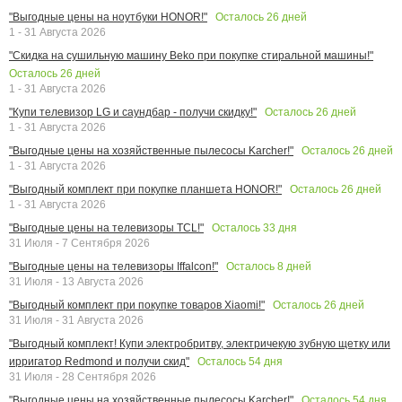
Осталось
26
дней
"Выгодные цены на ноутбуки HONOR!"
1 - 31 Августа 2026
"Скидка на сушильную машину Beko при покупке стиральной машины!"
Осталось
26
дней
1 - 31 Августа 2026
Осталось
26
дней
"Купи телевизор LG и саундбар - получи скидку!"
1 - 31 Августа 2026
Осталось
26
дней
"Выгодные цены на хозяйственные пылесосы Karcher!"
1 - 31 Августа 2026
Осталось
26
дней
"Выгодный комплект при покупке планшета HONOR!"
1 - 31 Августа 2026
Осталось
33
дня
"Выгодные цены на телевизоры TCL!"
31 Июля - 7 Сентября 2026
Осталось
8
дней
"Выгодные цены на телевизоры Iffalcon!"
31 Июля - 13 Августа 2026
Осталось
26
дней
"Выгодный комплект при покупке товаров Xiaomi!"
31 Июля - 31 Августа 2026
"Выгодный комплект! Купи электробритву, электричекую зубную щетку или
Осталось
54
дня
ирригатор Redmond и получи скид"
31 Июля - 28 Сентября 2026
Осталось
54
дня
"Выгодные цены на хозяйственные пылесосы Karcher!"