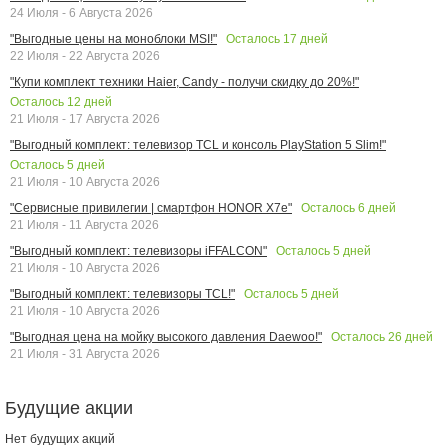
24 Июля - 6 Августа 2026
Осталось
17
дней
"Выгодные цены на моноблоки MSI!"
22 Июля - 22 Августа 2026
"Купи комплект техники Haier, Candy - получи скидку до 20%!"
Осталось
12
дней
21 Июля - 17 Августа 2026
"Выгодный комплект: телевизор TCL и консоль PlayStation 5 Slim!"
Осталось
5
дней
21 Июля - 10 Августа 2026
Осталось
6
дней
"Сервисные привилегии | смартфон HONOR X7e"
21 Июля - 11 Августа 2026
Осталось
5
дней
"Выгодный комплект: телевизоры iFFALCON"
21 Июля - 10 Августа 2026
Осталось
5
дней
"Выгодный комплект: телевизоры TCL!"
21 Июля - 10 Августа 2026
Осталось
26
дней
"Выгодная цена на мойку высокого давления Daewoo!"
21 Июля - 31 Августа 2026
Будущие акции
Нет будущих акций