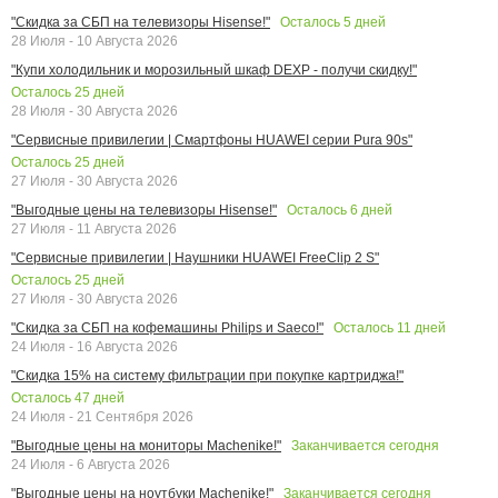
Осталось
5
дней
"Скидка за СБП на телевизоры Hisense!"
28 Июля - 10 Августа 2026
"Купи холодильник и морозильный шкаф DEXP - получи скидку!"
Осталось
25
дней
28 Июля - 30 Августа 2026
"Сервисные привилегии | Смартфоны HUAWEI серии Pura 90s"
Осталось
25
дней
27 Июля - 30 Августа 2026
Осталось
6
дней
"Выгодные цены на телевизоры Hisense!"
27 Июля - 11 Августа 2026
"Сервисные привилегии | Наушники HUAWEI FreeClip 2 S"
Осталось
25
дней
27 Июля - 30 Августа 2026
Осталось
11
дней
"Скидка за СБП на кофемашины Philips и Saeco!"
24 Июля - 16 Августа 2026
"Скидка 15% на систему фильтрации при покупке картриджа!"
Осталось
47
дней
24 Июля - 21 Сентября 2026
Заканчивается сегодня
"Выгодные цены на мониторы Machenike!"
24 Июля - 6 Августа 2026
Заканчивается сегодня
"Выгодные цены на ноутбуки Machenike!"