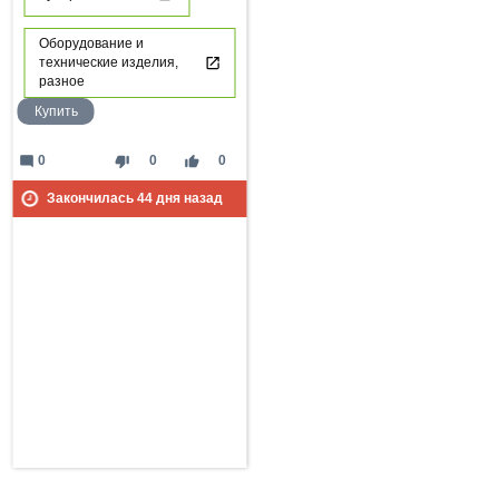
Оборудование и
технические изделия,
разное
Купить
mode_comment
thumb_down
thumb_up
0
0
0
Закончилась
44
дня назад