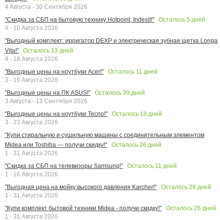
4 Августа - 30 Сентября 2026
Осталось
5
дней
"Скидка за СБП на бытовую технику Hotpoint, Indesit!"
4 - 10 Августа 2026
"Выгодный комплект: ирригатор DEXP и электрическая зубная щетка Longa
Осталось
13
дней
Vita!"
4 - 18 Августа 2026
Осталось
11
дней
"Выгодные цены на ноутбуки Acer!"
3 - 16 Августа 2026
Осталось
39
дней
"Выгодные цены на ПК ASUS!"
3 Августа - 13 Сентября 2026
Осталось
18
дней
"Выгодные цены на ноутбуки Tecno!"
3 - 23 Августа 2026
"Купи стиральную и сушильную машины с соединительным элементом
Осталось
26
дней
Midea или Toshiba — получи скидку!"
1 - 31 Августа 2026
Осталось
11
дней
"Скидка за СБП на телевизоры Samsung!"
1 - 16 Августа 2026
Осталось
26
дней
"Выгодная цена на мойку высокого давления Karcher!"
1 - 31 Августа 2026
Осталось
26
дней
"Купи комплект бытовой техники Midea - получи скидку!"
1 - 31 Августа 2026