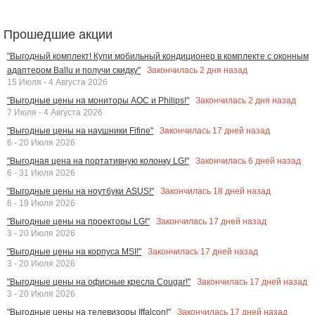
Прошедшие акции
"Выгодный комплект! Купи мобильный кондиционер в комплекте с оконным
Закончилась
2
дня назад
адаптером Ballu и получи скидку"
15 Июля - 4 Августа 2026
Закончилась
2
дня назад
"Выгодные цены на мониторы AOC и Philips!"
7 Июля - 4 Августа 2026
Закончилась
17
дней назад
"Выгодные цены на наушники Fifine"
6 - 20 Июля 2026
Закончилась
6
дней назад
"Выгодная цена на портативную колонку LG!"
6 - 31 Июля 2026
Закончилась
18
дней назад
"Выгодные цены на ноутбуки ASUS!"
6 - 19 Июля 2026
Закончилась
17
дней назад
"Выгодные цены на проекторы LG!"
3 - 20 Июля 2026
Закончилась
17
дней назад
"Выгодные цены на корпуса MSI!"
3 - 20 Июля 2026
Закончилась
17
дней назад
"Выгодные цены на офисные кресла Cougar!"
3 - 20 Июля 2026
Закончилась
17
дней назад
"Выгодные цены на телевизоры Iffalcon!"