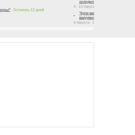
холодильника Hotpoint!"
4 - 10 Августа 2026
зоры!"
Осталось
12
дней
"Купи вакуумный упаковщик + р
вакуумного упаковщика = получи
4 Августа - 30 Сентября 2026