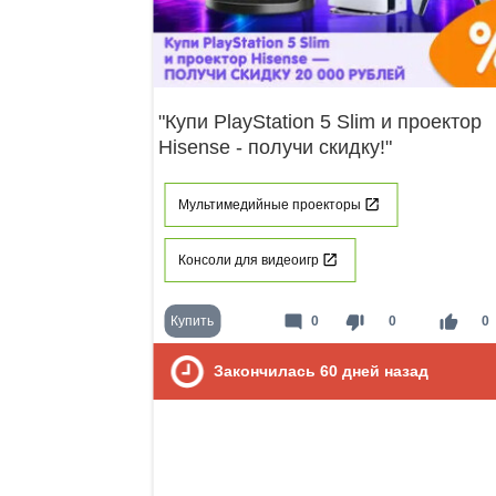
"Купи PlayStation 5 Slim и проектор
Hisense - получи скидку!"
Мультимедийные проекторы
Консоли для видеоигр
mode_comment
thumb_down
thumb_up
Купить
0
0
0
Закончилась
60
дней назад