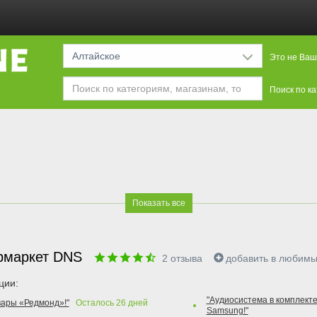
Алтайское
Это не Ваш
Поиск по к
Показать все
рмаркет DNS
2
отзыва
добавить в любим
ции:
"Аудиосистема в комплекте
вары «Редмонд»!"
Осталось
26
дней
Samsung!"