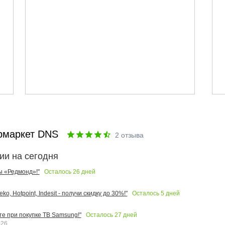
рмаркет DNS
2
отзыва
ии на сегодня
Осталось
26
дней
ы «Редмонд»!"
Осталось
5
дней
o, Hotpoint, Indesit - получи скидку до 30%!"
Осталось
27
дней
те при покупке ТВ Samsung!"
026