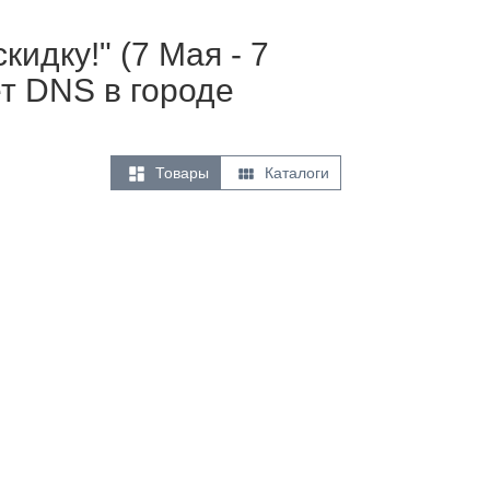
кидку!" (7 Мая - 7
т DNS в городе


Товары
Каталоги