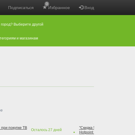
0
Подписаться
Избранное
Вход
 город? Выберите другой
атегориям и магазинам
ые
 при покупке ТВ
"Скидка 50% на варочную повер
Осталось
27
дней
Hotpoint при покупке духового 