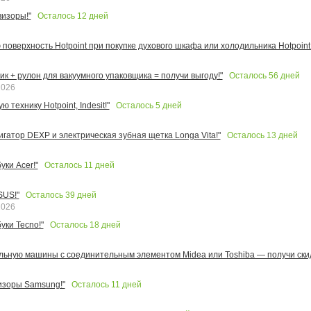
Осталось
12
дней
изоры!"
поверхность Hotpoint при покупке духового шкафа или холодильника Hotpoint!
Осталось
56
дней
к + рулон для вакуумного упаковщика = получи выгоду!"
2026
Осталось
5
дней
 технику Hotpoint, Indesit!"
Осталось
13
дней
игатор DEXP и электрическая зубная щетка Longa Vita!"
Осталось
11
дней
ки Acer!"
Осталось
39
дней
SUS!"
2026
Осталось
18
дней
уки Tecno!"
льную машины с соединительным элементом Midea или Toshiba — получи скид
Осталось
11
дней
изоры Samsung!"