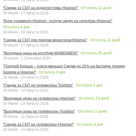
Осталось
11
дней
"Скидка за СБП на аудиосистемы Hisense!"
30 Июля - 17 Августа 2026
"Купи телевизор Hisense - получи скидку на саундбар Hisense!"
Осталось
4
дня
30 Июля - 10 Августа 2026
Осталось
11
дней
"Скидка за СБП при покупке мониторов Hisense"
30 Июля - 17 Августа 2026
Осталось
26
дней
"Выгодные цены на ноутбуки MAIBENBEN!"
29 Июля - 1 Сентября 2026
"Покупай больше – плати меньше! Скидки до 20% на бытовую технику
Осталось
4
дня
Gorenje и Hisense!"
28 Июля - 10 Августа 2026
Осталось
4
дня
"Скидка за СБП на телевизоры Toshiba!"
28 Июля - 10 Августа 2026
Осталось
18
дней
"Выгодные цены на телевизоры Hisense!"
28 Июля - 24 Августа 2026
Осталось
5
дней
"Выгодные цены на телевизоры Toshiba!"
28 Июля - 11 Августа 2026
Осталось
4
дня
"Скидка за СБП на телевизоры Hisense!"
28 Июля - 10 Августа 2026