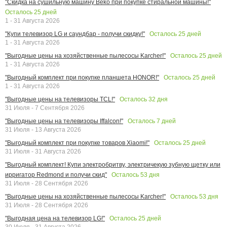
"Скидка на сушильную машину Beko при покупке стиральной машины!"
Осталось
25
дней
1 - 31 Августа 2026
Осталось
25
дней
"Купи телевизор LG и саундбар - получи скидку!"
1 - 31 Августа 2026
Осталось
25
дней
"Выгодные цены на хозяйственные пылесосы Karcher!"
1 - 31 Августа 2026
Осталось
25
дней
"Выгодный комплект при покупке планшета HONOR!"
1 - 31 Августа 2026
Осталось
32
дня
"Выгодные цены на телевизоры TCL!"
31 Июля - 7 Сентября 2026
Осталось
7
дней
"Выгодные цены на телевизоры Iffalcon!"
31 Июля - 13 Августа 2026
Осталось
25
дней
"Выгодный комплект при покупке товаров Xiaomi!"
31 Июля - 31 Августа 2026
"Выгодный комплект! Купи электробритву, электричекую зубную щетку или
Осталось
53
дня
ирригатор Redmond и получи скид"
31 Июля - 28 Сентября 2026
Осталось
53
дня
"Выгодные цены на хозяйственные пылесосы Karcher!"
31 Июля - 28 Сентября 2026
Осталось
25
дней
"Выгодная цена на телевизор LG!"
30 Июля - 31 Августа 2026