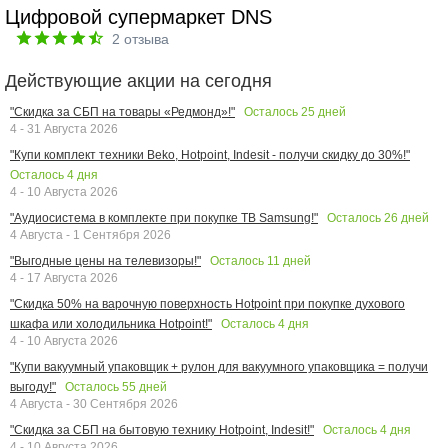
Цифровой супермаркет DNS
2
отзыва
Действующие акции на сегодня
Осталось
25
дней
"Скидка за СБП на товары «Редмонд»!"
4 - 31 Августа 2026
"Купи комплект техники Beko, Hotpoint, Indesit - получи скидку до 30%!"
Осталось
4
дня
4 - 10 Августа 2026
Осталось
26
дней
"Аудиосистема в комплекте при покупке ТВ Samsung!"
4 Августа - 1 Сентября 2026
Осталось
11
дней
"Выгодные цены на телевизоры!"
4 - 17 Августа 2026
"Скидка 50% на варочную поверхность Hotpoint при покупке духового
Осталось
4
дня
шкафа или холодильника Hotpoint!"
4 - 10 Августа 2026
"Купи вакуумный упаковщик + рулон для вакуумного упаковщика = получи
Осталось
55
дней
выгоду!"
4 Августа - 30 Сентября 2026
Осталось
4
дня
"Скидка за СБП на бытовую технику Hotpoint, Indesit!"
4 - 10 Августа 2026