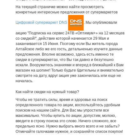
На текущей страничке можно найти просмотреть
конкретные интересные предложения от супермаркетов
Цифровой супермаркет DNS
. Мы опубликовали
акцию "Подписка на сервис 24ТВ «Оптимум+» на 12 месяцев
со скидкой!", действие которой начинается 29 Мая и
заканчивается 15 Июня. Поэтому если Вы житель города
Алтайское либо же его гость, детальненько изучите данные
предложения. Вполне возможно, здесь есть именно те
скидки в супермаркетах, что Вы так давно и безутешно
искали. Вооружитесь знаниями и вперед в ближайший к Вам
магазин на шопинг! Только будьте бдительны и внимательно
смотрите на дату, вдруг акция уже закончилась или еще не
началась.
Как найти скидки на нужный товар?
Чтобы не тратить силы, время и здоровье на поиск
определенного товара по акции, воспользуйтесь удобным
поиском на нашем сайте. Для Вас мы упростили все
максимально. Чтобы купить по акции, допустим, молоко,
введите в строку поиска это слово. Ничего сложного, все
предельно ясно. Нужно выбрать много всего и не забыть?
Отмечайте галочками нужное, и сохраняйте список покупок!