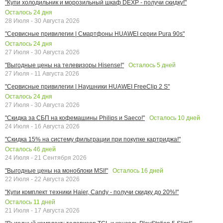
"Купи холодильник и морозильный шкаф DEXP - получи скидку!"
Осталось
24
дня
28 Июля - 30 Августа 2026
"Сервисные привилегии | Смартфоны HUAWEI серии Pura 90s"
Осталось
24
дня
27 Июля - 30 Августа 2026
Осталось
5
дней
"Выгодные цены на телевизоры Hisense!"
27 Июля - 11 Августа 2026
"Сервисные привилегии | Наушники HUAWEI FreeClip 2 S"
Осталось
24
дня
27 Июля - 30 Августа 2026
Осталось
10
дней
"Скидка за СБП на кофемашины Philips и Saeco!"
24 Июля - 16 Августа 2026
"Скидка 15% на систему фильтрации при покупке картриджа!"
Осталось
46
дней
24 Июля - 21 Сентября 2026
Осталось
16
дней
"Выгодные цены на моноблоки MSI!"
22 Июля - 22 Августа 2026
"Купи комплект техники Haier, Candy - получи скидку до 20%!"
Осталось
11
дней
21 Июля - 17 Августа 2026