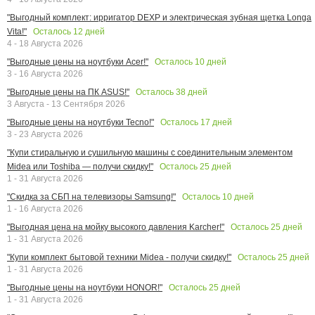
"Выгодный комплект: ирригатор DEXP и электрическая зубная щетка Longa
Осталось
12
дней
Vita!"
4 - 18 Августа 2026
Осталось
10
дней
"Выгодные цены на ноутбуки Acer!"
3 - 16 Августа 2026
Осталось
38
дней
"Выгодные цены на ПК ASUS!"
3 Августа - 13 Сентября 2026
Осталось
17
дней
"Выгодные цены на ноутбуки Tecno!"
3 - 23 Августа 2026
"Купи стиральную и сушильную машины с соединительным элементом
Осталось
25
дней
Midea или Toshiba — получи скидку!"
1 - 31 Августа 2026
Осталось
10
дней
"Скидка за СБП на телевизоры Samsung!"
1 - 16 Августа 2026
Осталось
25
дней
"Выгодная цена на мойку высокого давления Karcher!"
1 - 31 Августа 2026
Осталось
25
дней
"Купи комплект бытовой техники Midea - получи скидку!"
1 - 31 Августа 2026
Осталось
25
дней
"Выгодные цены на ноутбуки HONOR!"
1 - 31 Августа 2026