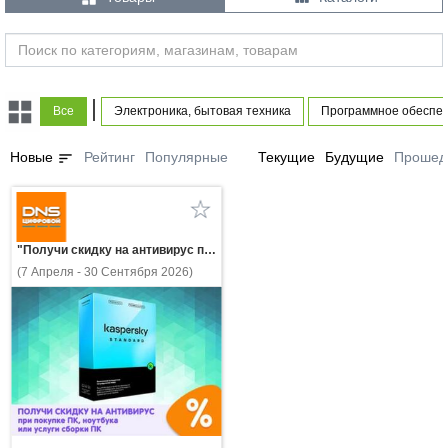
|
Все
Электроника, бытовая техника
Программное обеспе
sort
Новые
Рейтинг
Популярные
Текущие
Будущие
Прошед
"Получи скидку на антивирус при покупке ПК, ноутбука или услуги сборки ПК!"
(7 Апреля - 30 Сентября 2026)