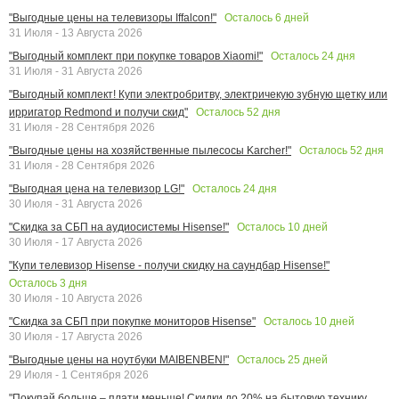
Осталось
6
дней
"Выгодные цены на телевизоры Iffalcon!"
31 Июля - 13 Августа 2026
Осталось
24
дня
"Выгодный комплект при покупке товаров Xiaomi!"
31 Июля - 31 Августа 2026
"Выгодный комплект! Купи электробритву, электричекую зубную щетку или
Осталось
52
дня
ирригатор Redmond и получи скид"
31 Июля - 28 Сентября 2026
Осталось
52
дня
"Выгодные цены на хозяйственные пылесосы Karcher!"
31 Июля - 28 Сентября 2026
Осталось
24
дня
"Выгодная цена на телевизор LG!"
30 Июля - 31 Августа 2026
Осталось
10
дней
"Скидка за СБП на аудиосистемы Hisense!"
30 Июля - 17 Августа 2026
"Купи телевизор Hisense - получи скидку на саундбар Hisense!"
Осталось
3
дня
30 Июля - 10 Августа 2026
Осталось
10
дней
"Скидка за СБП при покупке мониторов Hisense"
30 Июля - 17 Августа 2026
Осталось
25
дней
"Выгодные цены на ноутбуки MAIBENBEN!"
29 Июля - 1 Сентября 2026
"Покупай больше – плати меньше! Скидки до 20% на бытовую технику