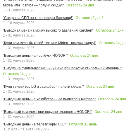
Осталось
24
дня
Midea или Toshiba — получи скидку!"
1 - 31 Августа 2026
Осталось
9
дней
"Скидка за СБП на телевизоры Samsung!"
1 - 16 Августа 2026
Осталось
24
дня
"Выгодная цена на мойку высокого давления Karcher!"
1 - 31 Августа 2026
Осталось
24
дня
"Купи комплект бытовой техники Midea - получи скидку!"
1 - 31 Августа 2026
Осталось
24
дня
"Выгодные цены на ноутбуки HONOR!"
1 - 31 Августа 2026
"Скидка на сушильную машину Beko при покупке стиральной машины!"
Осталось
24
дня
1 - 31 Августа 2026
Осталось
24
дня
"Купи телевизор LG и саундбар - получи скидку!"
1 - 31 Августа 2026
Осталось
24
дня
"Выгодные цены на хозяйственные пылесосы Karcher!"
1 - 31 Августа 2026
Осталось
24
дня
"Выгодный комплект при покупке планшета HONOR!"
1 - 31 Августа 2026
Остался
31
день
"Выгодные цены на телевизоры TCL!"
31 Июля - 7 Сентября 2026