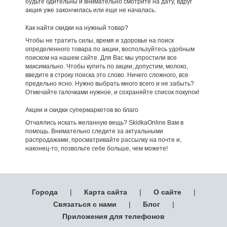
будьте бдительны и внимательно смотрите на дату, вдруг
акция уже закончилась или еще не началась.
Как найти скидки на нужный товар?
Чтобы не тратить силы, время и здоровье на поиск
определенного товара по акции, воспользуйтесь удобным
поиском на нашем сайте. Для Вас мы упростили все
максимально. Чтобы купить по акции, допустим, молоко,
введите в строку поиска это слово. Ничего сложного, все
предельно ясно. Нужно выбрать много всего и не забыть?
Отмечайте галочками нужное, и сохраняйте список покупок!
Акции и скидки супермаркетов во благо
Отчаялись искать желанную вещь? SkidkaOnline Вам в
помощь. Внимательно следите за актуальными
распродажами, просматривайте рассылку на почте и,
наконец-то, позвольте себе больше, чем можете!
Города
|
Карта сайта
|
О сайте
|
Связаться с нами
|
Блог
|
Приложения для телефонов