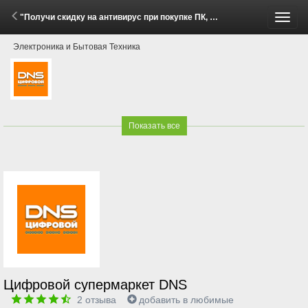
"Получи скидку на антивирус при покупке ПК, ноутбука или услуги сборки ПК!" (7 Апреля - 30 Сентября 2026)
Пере
Электроника и Бытовая Техника
меню
Показать все
Цифровой супермаркет DNS
2
отзыва
добавить в любимые