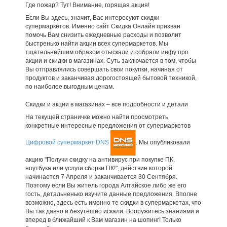
Где пожар? Тут! Внимание, горящая акция!
Если Вы здесь, значит, Вас интересуют скидки
супермаркетов. Именно сайт Скидка Онлайн призван
помочь Вам снизить ежедневные расходы и позволит
быстренько найти акции всех супермаркетов. Мы
тщательнейшим образом отыскали и собрали инфу про
акции и скидки в магазинах. Суть заключается в том, чтобы
Вы отправлялись совершать свои покупки, начиная от
продуктов и заканчивая дорогостоящей бытовой техникой,
по наиболее выгодным ценам.
Скидки и акции в магазинах – все подробности и детали
На текущей страничке можно найти просмотреть
конкретные интересные предложения от супермаркетов
Цифровой супермаркет DNS
. Мы опубликовали
акцию "Получи скидку на антивирус при покупке ПК,
ноутбука или услуги сборки ПК!", действие которой
начинается 7 Апреля и заканчивается 30 Сентября.
Поэтому если Вы житель города Алтайское либо же его
гость, детальненько изучите данные предложения. Вполне
возможно, здесь есть именно те скидки в супермаркетах, что
Вы так давно и безутешно искали. Вооружитесь знаниями и
вперед в ближайший к Вам магазин на шопинг! Только