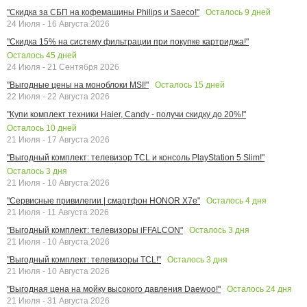
Осталось
9
дней
"Скидка за СБП на кофемашины Philips и Saeco!"
24 Июля - 16 Августа 2026
"Скидка 15% на систему фильтрации при покупке картриджа!"
Осталось
45
дней
24 Июля - 21 Сентября 2026
Осталось
15
дней
"Выгодные цены на моноблоки MSI!"
22 Июля - 22 Августа 2026
"Купи комплект техники Haier, Candy - получи скидку до 20%!"
Осталось
10
дней
21 Июля - 17 Августа 2026
"Выгодный комплект: телевизор TCL и консоль PlayStation 5 Slim!"
Осталось
3
дня
21 Июля - 10 Августа 2026
Осталось
4
дня
"Сервисные привилегии | смартфон HONOR X7e"
21 Июля - 11 Августа 2026
Осталось
3
дня
"Выгодный комплект: телевизоры iFFALCON"
21 Июля - 10 Августа 2026
Осталось
3
дня
"Выгодный комплект: телевизоры TCL!"
21 Июля - 10 Августа 2026
Осталось
24
дня
"Выгодная цена на мойку высокого давления Daewoo!"
21 Июля - 31 Августа 2026