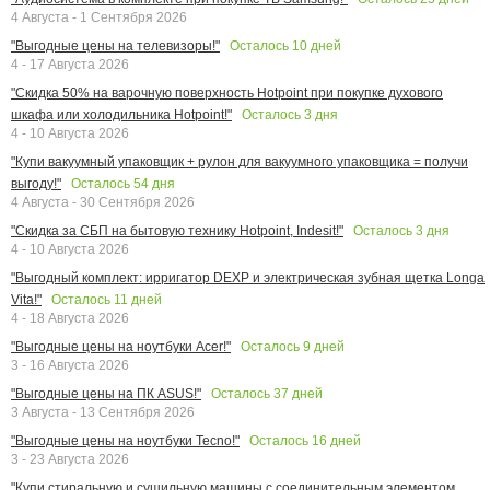
4 Августа - 1 Сентября 2026
Осталось
10
дней
"Выгодные цены на телевизоры!"
4 - 17 Августа 2026
"Скидка 50% на варочную поверхность Hotpoint при покупке духового
Осталось
3
дня
шкафа или холодильника Hotpoint!"
4 - 10 Августа 2026
"Купи вакуумный упаковщик + рулон для вакуумного упаковщика = получи
Осталось
54
дня
выгоду!"
4 Августа - 30 Сентября 2026
Осталось
3
дня
"Скидка за СБП на бытовую технику Hotpoint, Indesit!"
4 - 10 Августа 2026
"Выгодный комплект: ирригатор DEXP и электрическая зубная щетка Longa
Осталось
11
дней
Vita!"
4 - 18 Августа 2026
Осталось
9
дней
"Выгодные цены на ноутбуки Acer!"
3 - 16 Августа 2026
Осталось
37
дней
"Выгодные цены на ПК ASUS!"
3 Августа - 13 Сентября 2026
Осталось
16
дней
"Выгодные цены на ноутбуки Tecno!"
3 - 23 Августа 2026
"Купи стиральную и сушильную машины с соединительным элементом