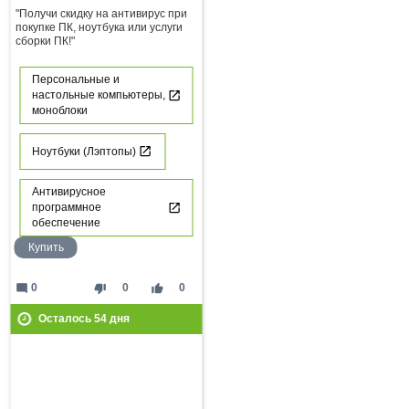
"Получи скидку на антивирус при
покупке ПК, ноутбука или услуги
сборки ПК!"
Персональные и
настольные компьютеры,
моноблоки
Ноутбуки (Лэптопы)
Антивирусное
программное
обеспечение
Купить
mode_comment
thumb_down
thumb_up
0
0
0
Осталось
54
дня