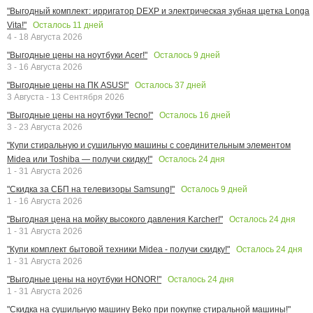
"Выгодный комплект: ирригатор DEXP и электрическая зубная щетка Longa
Осталось
11
дней
Vita!"
4 - 18 Августа 2026
Осталось
9
дней
"Выгодные цены на ноутбуки Acer!"
3 - 16 Августа 2026
Осталось
37
дней
"Выгодные цены на ПК ASUS!"
3 Августа - 13 Сентября 2026
Осталось
16
дней
"Выгодные цены на ноутбуки Tecno!"
3 - 23 Августа 2026
"Купи стиральную и сушильную машины с соединительным элементом
Осталось
24
дня
Midea или Toshiba — получи скидку!"
1 - 31 Августа 2026
Осталось
9
дней
"Скидка за СБП на телевизоры Samsung!"
1 - 16 Августа 2026
Осталось
24
дня
"Выгодная цена на мойку высокого давления Karcher!"
1 - 31 Августа 2026
Осталось
24
дня
"Купи комплект бытовой техники Midea - получи скидку!"
1 - 31 Августа 2026
Осталось
24
дня
"Выгодные цены на ноутбуки HONOR!"
1 - 31 Августа 2026
"Скидка на сушильную машину Beko при покупке стиральной машины!"