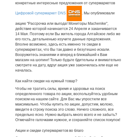
конкретные интересные предложения от супермаркетов
Цифровой супермаркет DNS
. Мы опубликовали
акцию "Рассрочка или выгода! Мониторы Machenike",
действие которой начинается 24 Апреля и заканчивается
14 Мая. Поэтому если Вы житель города Алтайское либо же
его гость, детальненько изучите данные предложения.
Вполне возможно, здесь есть именно те скидки в
супермаркетах, что Вы так давно и безутешно искали.
Вооружитесь знаниями и вперед в ближайший к Вам
магазин на шопинг! Только будьте бдительны и внимательно
смотрите на дату, вдруг акция уже закончилась или еще не
началась.
Как найти скидки на нужный товар?
Чтобы не тратить силы, время и здоровье на поиск
определенного товара по акции, воспользуйтесь удобным
поиском на нашем сайте. Для Вас мы упростили все
максимально. Чтобы купить по акции, допустим, молоко,
введите в строку поиска это слово. Ничего сложного, все
предельно ясно. Нужно выбрать много всего и не забыть?
Отмечайте галочками нужное, и сохраняйте список покупок!
Акции и скидки супермаркетов во благо