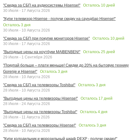
Осталось
10
дней
"Скидка за СБП на аудиосистемы Hisense!"
30 Июля - 17 Августа 2026
"Купи телевизор Hisense - получи скидку на саундбар Hisense!"
Осталось
3
дня
30 Июля - 10 Августа 2026
Осталось
10
дней
"Скидка за СБП при покупке мониторов Hisense"
30 Июля - 17 Августа 2026
Осталось
25
дней
"Выгодные цены на ноутбуки MAIBENBEN!"
29 Июля - 1 Сентября 2026
"Покупай больше – плати меньше! Скидки до 20% на бытовую технику
Осталось
3
дня
Gorenje и Hisense!"
28 Июля - 10 Августа 2026
Осталось
3
дня
"Скидка за СБП на телевизоры Toshiba!"
28 Июля - 10 Августа 2026
Осталось
17
дней
"Выгодные цены на телевизоры Hisense!"
28 Июля - 24 Августа 2026
Осталось
4
дня
"Выгодные цены на телевизоры Toshiba!"
28 Июля - 11 Августа 2026
Осталось
3
дня
"Скидка за СБП на телевизоры Hisense!"
28 Июля - 10 Августа 2026
"Купи холодильник и морозильный шкаф DEXP - получи скидку!"