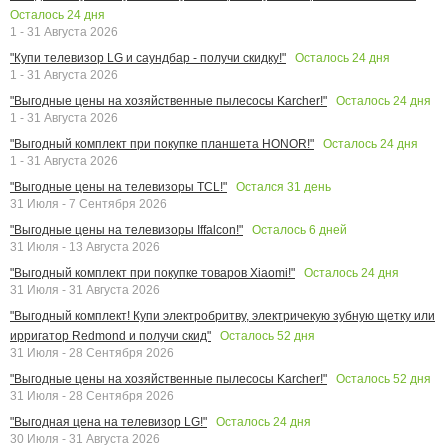
Осталось
24
дня
1 - 31 Августа 2026
Осталось
24
дня
"Купи телевизор LG и саундбар - получи скидку!"
1 - 31 Августа 2026
Осталось
24
дня
"Выгодные цены на хозяйственные пылесосы Karcher!"
1 - 31 Августа 2026
Осталось
24
дня
"Выгодный комплект при покупке планшета HONOR!"
1 - 31 Августа 2026
Остался
31
день
"Выгодные цены на телевизоры TCL!"
31 Июля - 7 Сентября 2026
Осталось
6
дней
"Выгодные цены на телевизоры Iffalcon!"
31 Июля - 13 Августа 2026
Осталось
24
дня
"Выгодный комплект при покупке товаров Xiaomi!"
31 Июля - 31 Августа 2026
"Выгодный комплект! Купи электробритву, электричекую зубную щетку или
Осталось
52
дня
ирригатор Redmond и получи скид"
31 Июля - 28 Сентября 2026
Осталось
52
дня
"Выгодные цены на хозяйственные пылесосы Karcher!"
31 Июля - 28 Сентября 2026
Осталось
24
дня
"Выгодная цена на телевизор LG!"
30 Июля - 31 Августа 2026