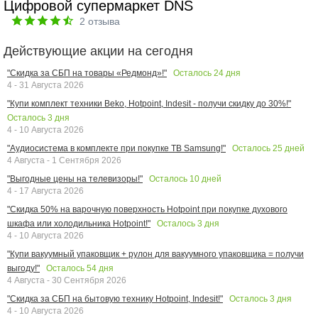
Цифровой супермаркет DNS
2
отзыва
Действующие акции на сегодня
Осталось
24
дня
"Скидка за СБП на товары «Редмонд»!"
4 - 31 Августа 2026
"Купи комплект техники Beko, Hotpoint, Indesit - получи скидку до 30%!"
Осталось
3
дня
4 - 10 Августа 2026
Осталось
25
дней
"Аудиосистема в комплекте при покупке ТВ Samsung!"
4 Августа - 1 Сентября 2026
Осталось
10
дней
"Выгодные цены на телевизоры!"
4 - 17 Августа 2026
"Скидка 50% на варочную поверхность Hotpoint при покупке духового
Осталось
3
дня
шкафа или холодильника Hotpoint!"
4 - 10 Августа 2026
"Купи вакуумный упаковщик + рулон для вакуумного упаковщика = получи
Осталось
54
дня
выгоду!"
4 Августа - 30 Сентября 2026
Осталось
3
дня
"Скидка за СБП на бытовую технику Hotpoint, Indesit!"
4 - 10 Августа 2026