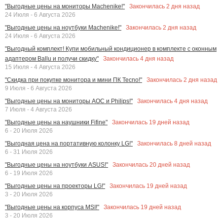
Закончилась
2
дня назад
"Выгодные цены на мониторы Machenike!"
24 Июля - 6 Августа 2026
Закончилась
2
дня назад
"Выгодные цены на ноутбуки Machenike!"
24 Июля - 6 Августа 2026
"Выгодный комплект! Купи мобильный кондиционер в комплекте с оконным
Закончилась
4
дня назад
адаптером Ballu и получи скидку"
15 Июля - 4 Августа 2026
Закончилась
2
дня назад
"Скидка при покупке монитора и мини ПК Tecno!"
9 Июля - 6 Августа 2026
Закончилась
4
дня назад
"Выгодные цены на мониторы AOC и Philips!"
7 Июля - 4 Августа 2026
Закончилась
19
дней назад
"Выгодные цены на наушники Fifine"
6 - 20 Июля 2026
Закончилась
8
дней назад
"Выгодная цена на портативную колонку LG!"
6 - 31 Июля 2026
Закончилась
20
дней назад
"Выгодные цены на ноутбуки ASUS!"
6 - 19 Июля 2026
Закончилась
19
дней назад
"Выгодные цены на проекторы LG!"
3 - 20 Июля 2026
Закончилась
19
дней назад
"Выгодные цены на корпуса MSI!"
3 - 20 Июля 2026