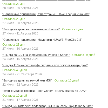
Осталось
23
дня
28 Июля - 30 Августа 2026
"Сервисные привилегии | Смартфоны HUAWEI серии Pura 90s"
Осталось
23
дня
27 Июля - 30 Августа 2026
Осталось
4
дня
"Выгодные цены на телевизоры Hisense!"
27 Июля - 11 Августа 2026
"Сервисные привилегии | Наушники HUAWEI FreeClip 2 S"
Осталось
23
дня
27 Июля - 30 Августа 2026
Осталось
9
дней
"Скидка за СБП на кофемашины Philips и Saeco!"
24 Июля - 16 Августа 2026
"Скидка 15% на систему фильтрации при покупке картриджа!"
Осталось
45
дней
24 Июля - 21 Сентября 2026
Осталось
15
дней
"Выгодные цены на моноблоки MSI!"
22 Июля - 22 Августа 2026
"Купи комплект техники Haier, Candy - получи скидку до 20%!"
Осталось
10
дней
21 Июля - 17 Августа 2026
"Выгодный комплект: телевизор TCL и консоль PlayStation 5 Slim!"