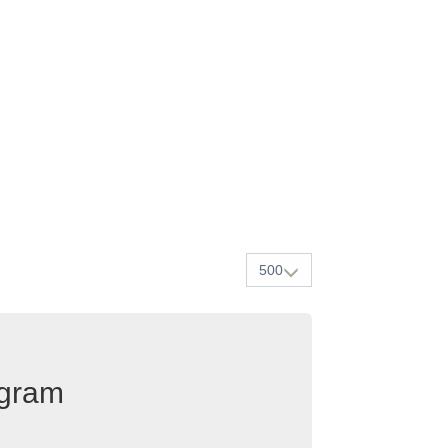
500
egram