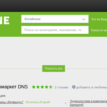
Алтайское
Это не Ваш
Поиск по к
Показать все
рмаркет DNS
2
отзыва
добавить в любим
ции:
"Аудиосистема в комплекте
вары «Редмонд»!"
Осталось
26
дней
Samsung!"