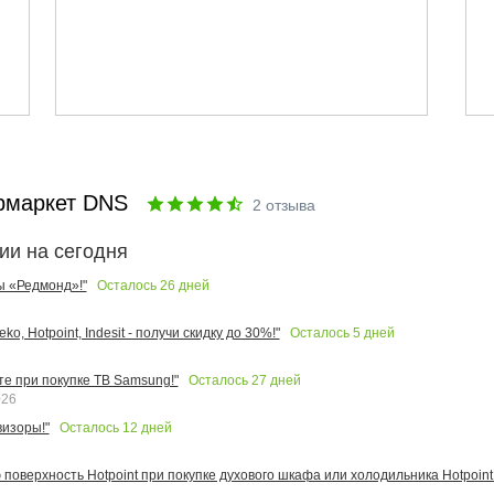
рмаркет DNS
2
отзыва
ии на сегодня
Осталось
26
дней
ы «Редмонд»!"
Осталось
5
дней
o, Hotpoint, Indesit - получи скидку до 30%!"
Осталось
27
дней
те при покупке ТВ Samsung!"
026
Осталось
12
дней
изоры!"
поверхность Hotpoint при покупке духового шкафа или холодильника Hotpoint!