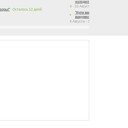
холодильника Hotpoint!"
4 - 10 Августа 2026
зоры!"
Осталось
12
дней
"Купи вакуумный упаковщик + р
вакуумного упаковщика = получи
4 Августа - 30 Сентября 2026