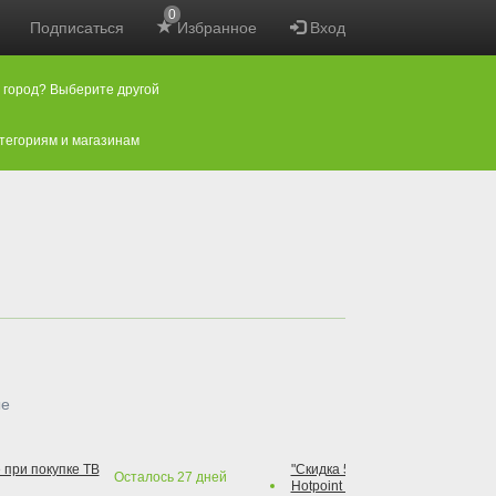
0
Подписаться
Избранное
Вход
 город? Выберите другой
атегориям и магазинам
ые
 при покупке ТВ
"Скидка 50% на варочную повер
Осталось
27
дней
Hotpoint при покупке духового 