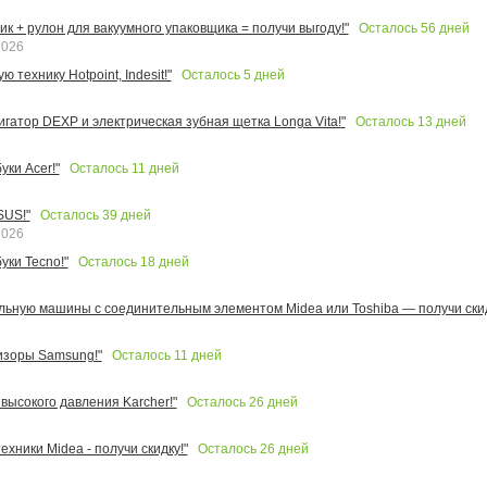
Осталось
56
дней
к + рулон для вакуумного упаковщика = получи выгоду!"
2026
Осталось
5
дней
 технику Hotpoint, Indesit!"
Осталось
13
дней
игатор DEXP и электрическая зубная щетка Longa Vita!"
Осталось
11
дней
ки Acer!"
Осталось
39
дней
SUS!"
2026
Осталось
18
дней
уки Tecno!"
льную машины с соединительным элементом Midea или Toshiba — получи скид
Осталось
11
дней
изоры Samsung!"
Осталось
26
дней
высокого давления Karcher!"
Осталось
26
дней
ехники Midea - получи скидку!"