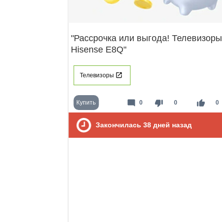
"Рассрочка или выгода! Телевизоры
Hisense E8Q"
Телевизоры
mode_comment
thumb_down
thumb_up
Купить
0
0
0
Закончилась
38
дней назад