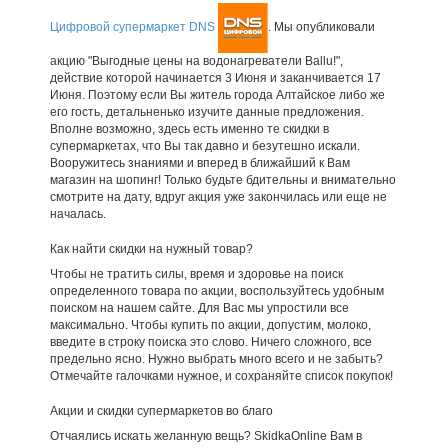
Цифровой супермаркет DNS
. Мы опубликовали
акцию "Выгодные цены на водонагреватели Ballu!",
действие которой начинается 3 Июня и заканчивается 17
Июня. Поэтому если Вы житель города Алтайское либо же
его гость, детальненько изучите данные предложения.
Вполне возможно, здесь есть именно те скидки в
супермаркетах, что Вы так давно и безутешно искали.
Вооружитесь знаниями и вперед в ближайший к Вам
магазин на шопинг! Только будьте бдительны и внимательно
смотрите на дату, вдруг акция уже закончилась или еще не
началась.
Как найти скидки на нужный товар?
Чтобы не тратить силы, время и здоровье на поиск
определенного товара по акции, воспользуйтесь удобным
поиском на нашем сайте. Для Вас мы упростили все
максимально. Чтобы купить по акции, допустим, молоко,
введите в строку поиска это слово. Ничего сложного, все
предельно ясно. Нужно выбрать много всего и не забыть?
Отмечайте галочками нужное, и сохраняйте список покупок!
Акции и скидки супермаркетов во благо
Отчаялись искать желанную вещь? SkidkaOnline Вам в