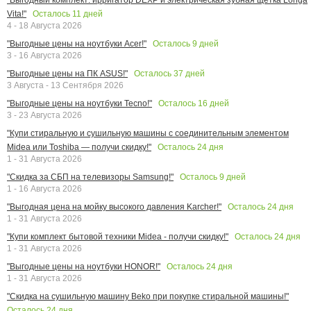
Осталось
11
дней
Vita!"
4 - 18 Августа 2026
Осталось
9
дней
"Выгодные цены на ноутбуки Acer!"
3 - 16 Августа 2026
Осталось
37
дней
"Выгодные цены на ПК ASUS!"
3 Августа - 13 Сентября 2026
Осталось
16
дней
"Выгодные цены на ноутбуки Tecno!"
3 - 23 Августа 2026
"Купи стиральную и сушильную машины с соединительным элементом
Осталось
24
дня
Midea или Toshiba — получи скидку!"
1 - 31 Августа 2026
Осталось
9
дней
"Скидка за СБП на телевизоры Samsung!"
1 - 16 Августа 2026
Осталось
24
дня
"Выгодная цена на мойку высокого давления Karcher!"
1 - 31 Августа 2026
Осталось
24
дня
"Купи комплект бытовой техники Midea - получи скидку!"
1 - 31 Августа 2026
Осталось
24
дня
"Выгодные цены на ноутбуки HONOR!"
1 - 31 Августа 2026
"Скидка на сушильную машину Beko при покупке стиральной машины!"
Осталось
24
дня