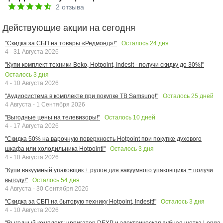
2
отзыва
Действующие акции на сегодня
Осталось
24
дня
"Скидка за СБП на товары «Редмонд»!"
4 - 31 Августа 2026
"Купи комплект техники Beko, Hotpoint, Indesit - получи скидку до 30%!"
Осталось
3
дня
4 - 10 Августа 2026
Осталось
25
дней
"Аудиосистема в комплекте при покупке ТВ Samsung!"
4 Августа - 1 Сентября 2026
Осталось
10
дней
"Выгодные цены на телевизоры!"
4 - 17 Августа 2026
"Скидка 50% на варочную поверхность Hotpoint при покупке духового
Осталось
3
дня
шкафа или холодильника Hotpoint!"
4 - 10 Августа 2026
"Купи вакуумный упаковщик + рулон для вакуумного упаковщика = получи
Осталось
54
дня
выгоду!"
4 Августа - 30 Сентября 2026
Осталось
3
дня
"Скидка за СБП на бытовую технику Hotpoint, Indesit!"
4 - 10 Августа 2026
"Выгодный комплект: ирригатор DEXP и электрическая зубная щетка Longa