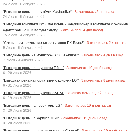
24 Июля - 6 Августа 2026
Закончилась
2
дня назад
"Выгодные цены на ноутбуки Machenike!"
24 Июля - 6 Августа 2026
"Выгодный комплект! Купи мобильный кондиционер в комплекте с оконным
Закончилась
4
дня назад
адаптером Ballu и получи скидку"
15 Июля - 4 Августа 2026
Закончилась
2
дня назад
"Скидка при покупке монитора и мини ПК Tecno!"
9 Июля - 6 Августа 2026
Закончилась
4
дня назад
"Выгодные цены на мониторы AOC и Philips!"
7 Июля - 4 Августа 2026
Закончилась
19
дней назад
"Выгодные цены на наушники Fifine"
6 - 20 Июля 2026
Закончилась
8
дней назад
"Выгодная цена на портативную колонку LG!"
6 - 31 Июля 2026
Закончилась
20
дней назад
"Выгодные цены на ноутбуки ASUS!"
6 - 19 Июля 2026
Закончилась
19
дней назад
"Выгодные цены на проекторы LG!"
3 - 20 Июля 2026
Закончилась
19
дней назад
"Выгодные цены на корпуса MSI!"
3 - 20 Июля 2026
Закончилась
19
дней назад
"Выгодные цены на офисные кресла Cougar!"