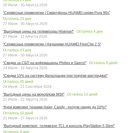
28 Июля - 30 Августа 2026
"Сервисные привилегии | Смартфоны HUAWEI серии Pura 90s"
Осталось
23
дня
27 Июля - 30 Августа 2026
Осталось
4
дня
"Выгодные цены на телевизоры Hisense!"
27 Июля - 11 Августа 2026
"Сервисные привилегии | Наушники HUAWEI FreeClip 2 S"
Осталось
23
дня
27 Июля - 30 Августа 2026
Осталось
9
дней
"Скидка за СБП на кофемашины Philips и Saeco!"
24 Июля - 16 Августа 2026
"Скидка 15% на систему фильтрации при покупке картриджа!"
Осталось
45
дней
24 Июля - 21 Сентября 2026
Осталось
15
дней
"Выгодные цены на моноблоки MSI!"
22 Июля - 22 Августа 2026
"Купи комплект техники Haier, Candy - получи скидку до 20%!"
Осталось
10
дней
21 Июля - 17 Августа 2026
"Выгодный комплект: телевизор TCL и консоль PlayStation 5 Slim!"
Осталось
3
дня