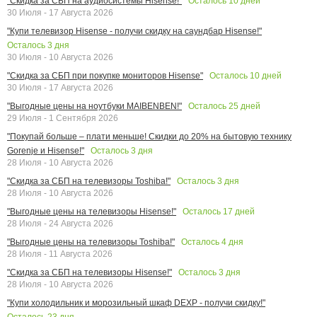
Осталось
10
дней
"Скидка за СБП на аудиосистемы Hisense!"
30 Июля - 17 Августа 2026
"Купи телевизор Hisense - получи скидку на саундбар Hisense!"
Осталось
3
дня
30 Июля - 10 Августа 2026
Осталось
10
дней
"Скидка за СБП при покупке мониторов Hisense"
30 Июля - 17 Августа 2026
Осталось
25
дней
"Выгодные цены на ноутбуки MAIBENBEN!"
29 Июля - 1 Сентября 2026
"Покупай больше – плати меньше! Скидки до 20% на бытовую технику
Осталось
3
дня
Gorenje и Hisense!"
28 Июля - 10 Августа 2026
Осталось
3
дня
"Скидка за СБП на телевизоры Toshiba!"
28 Июля - 10 Августа 2026
Осталось
17
дней
"Выгодные цены на телевизоры Hisense!"
28 Июля - 24 Августа 2026
Осталось
4
дня
"Выгодные цены на телевизоры Toshiba!"
28 Июля - 11 Августа 2026
Осталось
3
дня
"Скидка за СБП на телевизоры Hisense!"
28 Июля - 10 Августа 2026
"Купи холодильник и морозильный шкаф DEXP - получи скидку!"
Осталось
23
дня