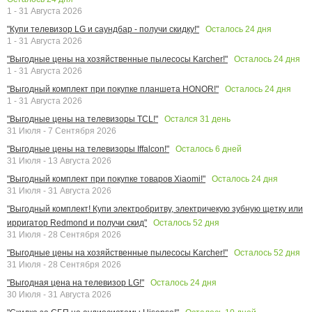
1 - 31 Августа 2026
Осталось
24
дня
"Купи телевизор LG и саундбар - получи скидку!"
1 - 31 Августа 2026
Осталось
24
дня
"Выгодные цены на хозяйственные пылесосы Karcher!"
1 - 31 Августа 2026
Осталось
24
дня
"Выгодный комплект при покупке планшета HONOR!"
1 - 31 Августа 2026
Остался
31
день
"Выгодные цены на телевизоры TCL!"
31 Июля - 7 Сентября 2026
Осталось
6
дней
"Выгодные цены на телевизоры Iffalcon!"
31 Июля - 13 Августа 2026
Осталось
24
дня
"Выгодный комплект при покупке товаров Xiaomi!"
31 Июля - 31 Августа 2026
"Выгодный комплект! Купи электробритву, электричекую зубную щетку или
Осталось
52
дня
ирригатор Redmond и получи скид"
31 Июля - 28 Сентября 2026
Осталось
52
дня
"Выгодные цены на хозяйственные пылесосы Karcher!"
31 Июля - 28 Сентября 2026
Осталось
24
дня
"Выгодная цена на телевизор LG!"
30 Июля - 31 Августа 2026