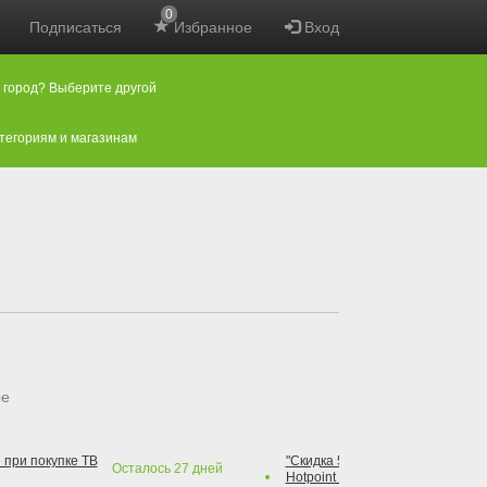
0
Подписаться
Избранное
Вход
 город? Выберите другой
атегориям и магазинам
ые
 при покупке ТВ
"Скидка 50% на варочную повер
Осталось
27
дней
Hotpoint при покупке духового 