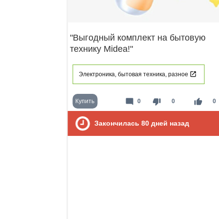
"Выгодный комплект на бытовую
технику Midea!"
Электроника, бытовая техника, разное
mode_comment
thumb_down
thumb_up
Купить
0
0
0
Закончилась
80
дней назад