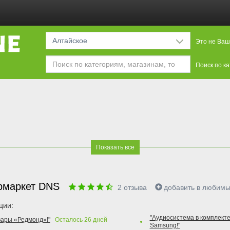
Алтайское
Это не Ваш
Поиск по к
Показать все
рмаркет DNS
2
отзыва
добавить в любим
ции:
"Аудиосистема в комплекте
вары «Редмонд»!"
Осталось
26
дней
Samsung!"