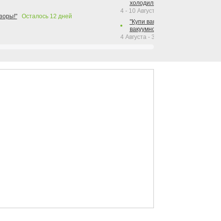
холодильника Hotpoint!"
4 - 10 Августа 2026
зоры!"
Осталось
12
дней
"Купи вакуумный упаковщик + р
вакуумного упаковщика = получи
4 Августа - 30 Сентября 2026