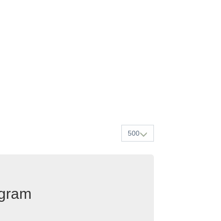
500
egram