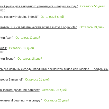
Осталось
56
дней
к + рулон для вакуумного упаковщика = получи выгоду!"
2026
Осталось
5
дней
 технику Hotpoint, Indesit!"
Осталось
13
дней
игатор DEXP и электрическая зубная щетка Longa Vita!"
Осталось
11
дней
ки Acer!"
Осталось
39
дней
SUS!"
2026
Осталось
18
дней
уки Tecno!"
льную машины с соединительным элементом Midea или Toshiba — получи скид
Осталось
11
дней
изоры Samsung!"
Осталось
26
дней
высокого давления Karcher!"
Осталось
26
дней
ехники Midea - получи скидку!"