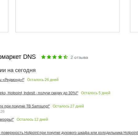
рмаркет DNS
2
отзыва
ии на сегодня
Осталось
26
дней
ы «Редмонд»!"
Осталось
5
дней
o, Hotpoint, Indesit - получи скидку до 30%!"
Осталось
27
дней
те при покупке ТВ Samsung!"
026
Осталось
12
дней
изоры!"
поверхность Hotpoint при покупке духового шкафа или холодильника Hotpoint!