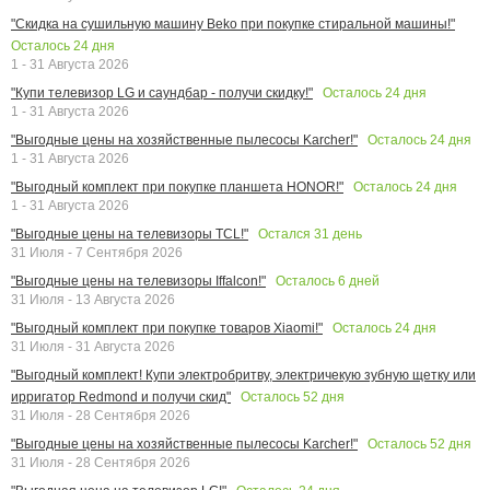
"Скидка на сушильную машину Beko при покупке стиральной машины!"
Осталось
24
дня
1 - 31 Августа 2026
Осталось
24
дня
"Купи телевизор LG и саундбар - получи скидку!"
1 - 31 Августа 2026
Осталось
24
дня
"Выгодные цены на хозяйственные пылесосы Karcher!"
1 - 31 Августа 2026
Осталось
24
дня
"Выгодный комплект при покупке планшета HONOR!"
1 - 31 Августа 2026
Остался
31
день
"Выгодные цены на телевизоры TCL!"
31 Июля - 7 Сентября 2026
Осталось
6
дней
"Выгодные цены на телевизоры Iffalcon!"
31 Июля - 13 Августа 2026
Осталось
24
дня
"Выгодный комплект при покупке товаров Xiaomi!"
31 Июля - 31 Августа 2026
"Выгодный комплект! Купи электробритву, электричекую зубную щетку или
Осталось
52
дня
ирригатор Redmond и получи скид"
31 Июля - 28 Сентября 2026
Осталось
52
дня
"Выгодные цены на хозяйственные пылесосы Karcher!"
31 Июля - 28 Сентября 2026