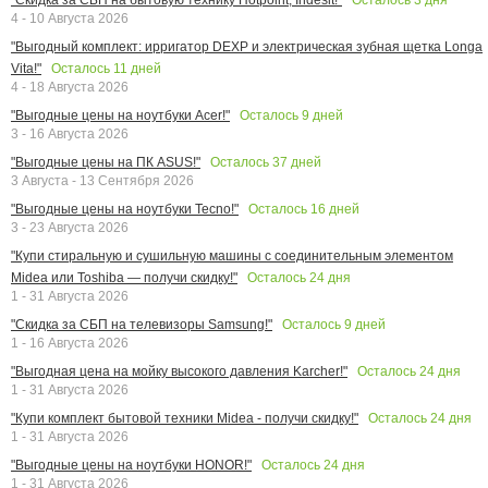
4 - 10 Августа 2026
"Выгодный комплект: ирригатор DEXP и электрическая зубная щетка Longa
Осталось
11
дней
Vita!"
4 - 18 Августа 2026
Осталось
9
дней
"Выгодные цены на ноутбуки Acer!"
3 - 16 Августа 2026
Осталось
37
дней
"Выгодные цены на ПК ASUS!"
3 Августа - 13 Сентября 2026
Осталось
16
дней
"Выгодные цены на ноутбуки Tecno!"
3 - 23 Августа 2026
"Купи стиральную и сушильную машины с соединительным элементом
Осталось
24
дня
Midea или Toshiba — получи скидку!"
1 - 31 Августа 2026
Осталось
9
дней
"Скидка за СБП на телевизоры Samsung!"
1 - 16 Августа 2026
Осталось
24
дня
"Выгодная цена на мойку высокого давления Karcher!"
1 - 31 Августа 2026
Осталось
24
дня
"Купи комплект бытовой техники Midea - получи скидку!"
1 - 31 Августа 2026
Осталось
24
дня
"Выгодные цены на ноутбуки HONOR!"
1 - 31 Августа 2026