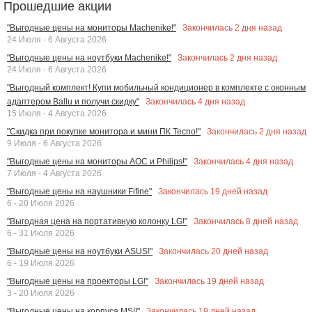
Прошедшие акции
Закончилась
2
дня назад
"Выгодные цены на мониторы Machenike!"
24 Июля - 6 Августа 2026
Закончилась
2
дня назад
"Выгодные цены на ноутбуки Machenike!"
24 Июля - 6 Августа 2026
"Выгодный комплект! Купи мобильный кондиционер в комплекте с оконным
Закончилась
4
дня назад
адаптером Ballu и получи скидку"
15 Июля - 4 Августа 2026
Закончилась
2
дня назад
"Скидка при покупке монитора и мини ПК Tecno!"
9 Июля - 6 Августа 2026
Закончилась
4
дня назад
"Выгодные цены на мониторы AOC и Philips!"
7 Июля - 4 Августа 2026
Закончилась
19
дней назад
"Выгодные цены на наушники Fifine"
6 - 20 Июля 2026
Закончилась
8
дней назад
"Выгодная цена на портативную колонку LG!"
6 - 31 Июля 2026
Закончилась
20
дней назад
"Выгодные цены на ноутбуки ASUS!"
6 - 19 Июля 2026
Закончилась
19
дней назад
"Выгодные цены на проекторы LG!"
3 - 20 Июля 2026
Закончилась
19
дней назад
"Выгодные цены на корпуса MSI!"