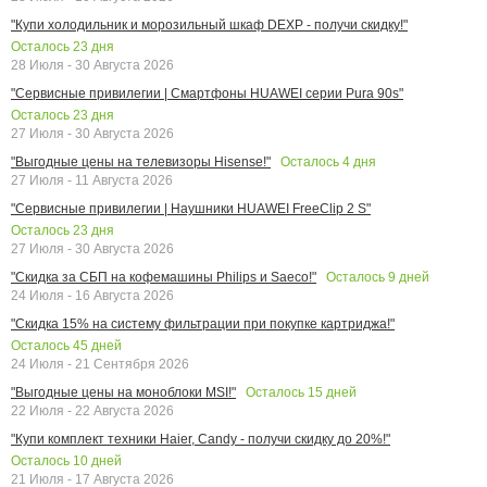
"Купи холодильник и морозильный шкаф DEXP - получи скидку!"
Осталось
23
дня
28 Июля - 30 Августа 2026
"Сервисные привилегии | Смартфоны HUAWEI серии Pura 90s"
Осталось
23
дня
27 Июля - 30 Августа 2026
Осталось
4
дня
"Выгодные цены на телевизоры Hisense!"
27 Июля - 11 Августа 2026
"Сервисные привилегии | Наушники HUAWEI FreeClip 2 S"
Осталось
23
дня
27 Июля - 30 Августа 2026
Осталось
9
дней
"Скидка за СБП на кофемашины Philips и Saeco!"
24 Июля - 16 Августа 2026
"Скидка 15% на систему фильтрации при покупке картриджа!"
Осталось
45
дней
24 Июля - 21 Сентября 2026
Осталось
15
дней
"Выгодные цены на моноблоки MSI!"
22 Июля - 22 Августа 2026
"Купи комплект техники Haier, Candy - получи скидку до 20%!"
Осталось
10
дней
21 Июля - 17 Августа 2026