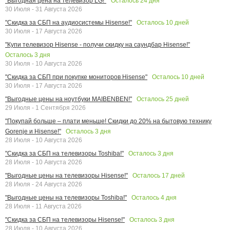
Осталось
24
дня
"Выгодная цена на телевизор LG!"
30 Июля - 31 Августа 2026
Осталось
10
дней
"Скидка за СБП на аудиосистемы Hisense!"
30 Июля - 17 Августа 2026
"Купи телевизор Hisense - получи скидку на саундбар Hisense!"
Осталось
3
дня
30 Июля - 10 Августа 2026
Осталось
10
дней
"Скидка за СБП при покупке мониторов Hisense"
30 Июля - 17 Августа 2026
Осталось
25
дней
"Выгодные цены на ноутбуки MAIBENBEN!"
29 Июля - 1 Сентября 2026
"Покупай больше – плати меньше! Скидки до 20% на бытовую технику
Осталось
3
дня
Gorenje и Hisense!"
28 Июля - 10 Августа 2026
Осталось
3
дня
"Скидка за СБП на телевизоры Toshiba!"
28 Июля - 10 Августа 2026
Осталось
17
дней
"Выгодные цены на телевизоры Hisense!"
28 Июля - 24 Августа 2026
Осталось
4
дня
"Выгодные цены на телевизоры Toshiba!"
28 Июля - 11 Августа 2026
Осталось
3
дня
"Скидка за СБП на телевизоры Hisense!"
28 Июля - 10 Августа 2026