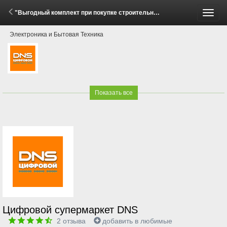
"Выгодный комплект при покупке строительного пылесоса Karcher!" (7 Апреля - 14 Мая 2026)
Пере
Электроника и Бытовая Техника
меню
Показать все
Цифровой супермаркет DNS
2
отзыва
добавить в любимые