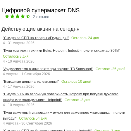
Цифровой супермаркет DNS
2
отзыва
Действующие акции на сегодня
Осталось
24
дня
"Скидка за СБП на товары «Редмонд»!"
4 - 31 Августа 2026
"Купи комплект техники Beko, Hotpoint, Indesit - получи скидку до 30%!"
Осталось
3
дня
4 - 10 Августа 2026
Осталось
25
дней
"Аудиосистема в комплекте при покупке ТВ Samsung!"
4 Августа - 1 Сентября 2026
Осталось
10
дней
"Выгодные цены на телевизоры!"
4 - 17 Августа 2026
"Скидка 50% на варочную поверхность Hotpoint при покупке духового
Осталось
3
дня
шкафа или холодильника Hotpoint!"
4 - 10 Августа 2026
"Купи вакуумный упаковщик + рулон для вакуумного упаковщика = получи
Осталось
54
дня
выгоду!"
4 Августа - 30 Сентября 2026
Осталось
3
дня
"Скидка за СБП на бытовую технику Hotpoint, Indesit!"