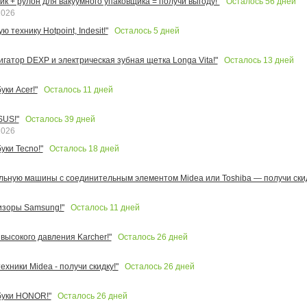
Осталось
56
дней
к + рулон для вакуумного упаковщика = получи выгоду!"
2026
Осталось
5
дней
 технику Hotpoint, Indesit!"
Осталось
13
дней
игатор DEXP и электрическая зубная щетка Longa Vita!"
Осталось
11
дней
ки Acer!"
Осталось
39
дней
SUS!"
2026
Осталось
18
дней
уки Tecno!"
льную машины с соединительным элементом Midea или Toshiba — получи скид
Осталось
11
дней
изоры Samsung!"
Осталось
26
дней
высокого давления Karcher!"
Осталось
26
дней
ехники Midea - получи скидку!"
Осталось
26
дней
буки HONOR!"