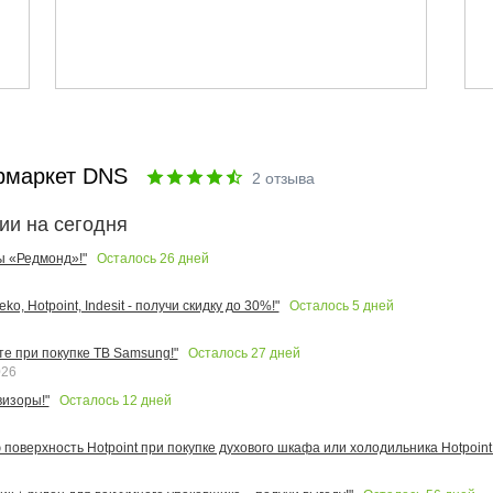
рмаркет DNS
2
отзыва
ии на сегодня
Осталось
26
дней
ы «Редмонд»!"
Осталось
5
дней
o, Hotpoint, Indesit - получи скидку до 30%!"
Осталось
27
дней
те при покупке ТВ Samsung!"
026
Осталось
12
дней
изоры!"
поверхность Hotpoint при покупке духового шкафа или холодильника Hotpoint!