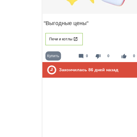
"Выгодные цены"
Печи и котлы
mode_comment
thumb_down
thumb_up
Купить
0
0
0
Закончилась
86
дней назад