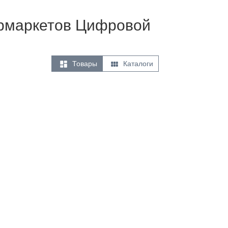
пермаркетов Цифровой


Товары
Каталоги