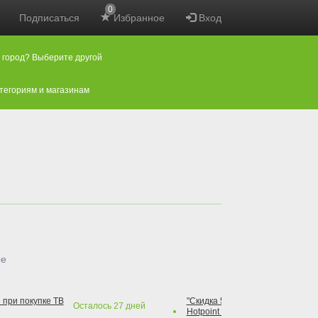
0
Подписаться
Избранное
Вход
 город? Выберите другой
атегориям и магазинам
ые
 при покупке ТВ
"Скидка 50% на варочную повер
Осталось
27
дней
Hotpoint при покупке духового 