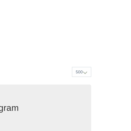
500
egram