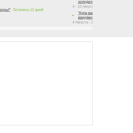
холодильника Hotpoint!"
4 - 10 Августа 2026
зоры!"
Осталось
12
дней
"Купи вакуумный упаковщик + р
вакуумного упаковщика = получи
4 Августа - 30 Сентября 2026