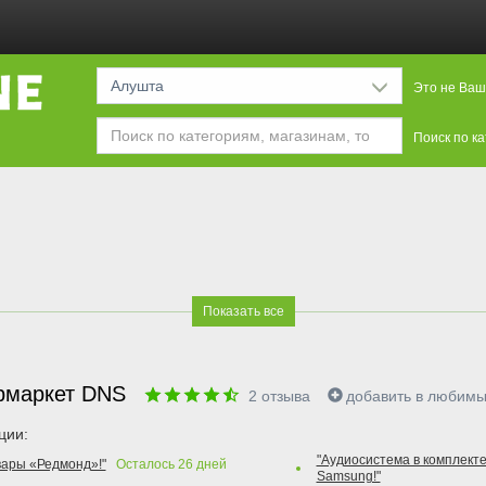
Алушта
Это не Ваш
Поиск по к
Показать все
рмаркет DNS
2
отзыва
добавить в любим
ции:
"Аудиосистема в комплекте
вары «Редмонд»!"
Осталось
26
дней
Samsung!"