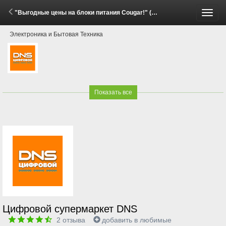
"Выгодные цены на блоки питания Cougar!" (29 Мая - 15 Июня 2026)
Пере
Электроника и Бытовая Техника
меню
Показать все
Цифровой супермаркет DNS
2
отзыва
добавить в любимые