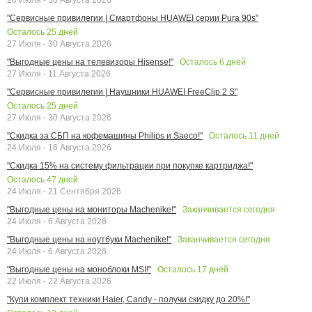
"Сервисные привилегии | Смартфоны HUAWEI серии Pura 90s"
Осталось
25
дней
27 Июля - 30 Августа 2026
Осталось
6
дней
"Выгодные цены на телевизоры Hisense!"
27 Июля - 11 Августа 2026
"Сервисные привилегии | Наушники HUAWEI FreeClip 2 S"
Осталось
25
дней
27 Июля - 30 Августа 2026
Осталось
11
дней
"Скидка за СБП на кофемашины Philips и Saeco!"
24 Июля - 16 Августа 2026
"Скидка 15% на систему фильтрации при покупке картриджа!"
Осталось
47
дней
24 Июля - 21 Сентября 2026
Заканчивается сегодня
"Выгодные цены на мониторы Machenike!"
24 Июля - 6 Августа 2026
Заканчивается сегодня
"Выгодные цены на ноутбуки Machenike!"
24 Июля - 6 Августа 2026
Осталось
17
дней
"Выгодные цены на моноблоки MSI!"
22 Июля - 22 Августа 2026
"Купи комплект техники Haier, Candy - получи скидку до 20%!"