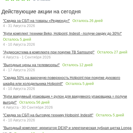
Действующие акции на сегодня
Осталось
26
дней
"Скидка за СБП на товары «Редмонд»!"
4 - 31 Августа 2026
"Купи комплект техники Beko, Hotpoint, Indesit - получи скидку до 30%!"
Осталось
5
дней
4 - 10 Августа 2026
Осталось
27
дней
"Аудиосистема в комплекте при покупке ТВ Samsung!"
4 Августа - 1 Сентября 2026
Осталось
12
дней
"Выгодные цены на телевизоры!"
4 - 17 Августа 2026
"Скидка 50% на варочную поверхность Hotpoint при покупке духового
Осталось
5
дней
шкафа или холодильника Hotpoint!"
4 - 10 Августа 2026
"Купи вакуумный упаковщик + рулон для вакуумного упаковщика = получи
Осталось
56
дней
выгоду!"
4 Августа - 30 Сентября 2026
Осталось
5
дней
"Скидка за СБП на бытовую технику Hotpoint, Indesit!"
4 - 10 Августа 2026
"Выгодный комплект: ирригатор DEXP и электрическая зубная щетка Longa