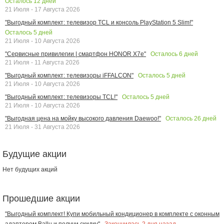
Осталось
12
дней
21 Июля - 17 Августа 2026
"Выгодный комплект: телевизор TCL и консоль PlayStation 5 Slim!"
Осталось
5
дней
21 Июля - 10 Августа 2026
Осталось
6
дней
"Сервисные привилегии | смартфон HONOR X7e"
21 Июля - 11 Августа 2026
Осталось
5
дней
"Выгодный комплект: телевизоры iFFALCON"
21 Июля - 10 Августа 2026
Осталось
5
дней
"Выгодный комплект: телевизоры TCL!"
21 Июля - 10 Августа 2026
Осталось
26
дней
"Выгодная цена на мойку высокого давления Daewoo!"
21 Июля - 31 Августа 2026
Будущие акции
Нет будущих акций
Прошедшие акции
"Выгодный комплект! Купи мобильный кондиционер в комплекте с оконным
Закончилась
2
дня назад
адаптером Ballu и получи скидку"