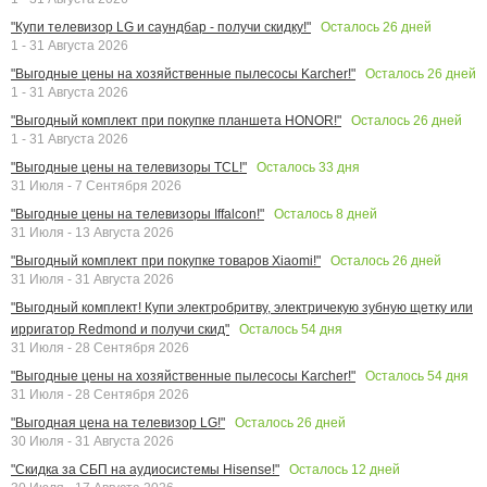
Осталось
26
дней
"Купи телевизор LG и саундбар - получи скидку!"
1 - 31 Августа 2026
Осталось
26
дней
"Выгодные цены на хозяйственные пылесосы Karcher!"
1 - 31 Августа 2026
Осталось
26
дней
"Выгодный комплект при покупке планшета HONOR!"
1 - 31 Августа 2026
Осталось
33
дня
"Выгодные цены на телевизоры TCL!"
31 Июля - 7 Сентября 2026
Осталось
8
дней
"Выгодные цены на телевизоры Iffalcon!"
31 Июля - 13 Августа 2026
Осталось
26
дней
"Выгодный комплект при покупке товаров Xiaomi!"
31 Июля - 31 Августа 2026
"Выгодный комплект! Купи электробритву, электричекую зубную щетку или
Осталось
54
дня
ирригатор Redmond и получи скид"
31 Июля - 28 Сентября 2026
Осталось
54
дня
"Выгодные цены на хозяйственные пылесосы Karcher!"
31 Июля - 28 Сентября 2026
Осталось
26
дней
"Выгодная цена на телевизор LG!"
30 Июля - 31 Августа 2026
Осталось
12
дней
"Скидка за СБП на аудиосистемы Hisense!"