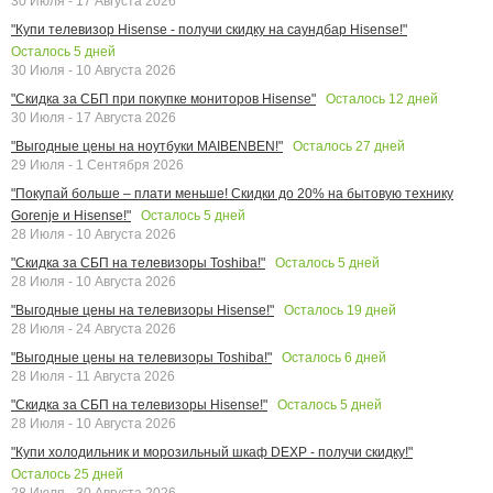
30 Июля - 17 Августа 2026
"Купи телевизор Hisense - получи скидку на саундбар Hisense!"
Осталось
5
дней
30 Июля - 10 Августа 2026
Осталось
12
дней
"Скидка за СБП при покупке мониторов Hisense"
30 Июля - 17 Августа 2026
Осталось
27
дней
"Выгодные цены на ноутбуки MAIBENBEN!"
29 Июля - 1 Сентября 2026
"Покупай больше – плати меньше! Скидки до 20% на бытовую технику
Осталось
5
дней
Gorenje и Hisense!"
28 Июля - 10 Августа 2026
Осталось
5
дней
"Скидка за СБП на телевизоры Toshiba!"
28 Июля - 10 Августа 2026
Осталось
19
дней
"Выгодные цены на телевизоры Hisense!"
28 Июля - 24 Августа 2026
Осталось
6
дней
"Выгодные цены на телевизоры Toshiba!"
28 Июля - 11 Августа 2026
Осталось
5
дней
"Скидка за СБП на телевизоры Hisense!"
28 Июля - 10 Августа 2026
"Купи холодильник и морозильный шкаф DEXP - получи скидку!"
Осталось
25
дней
28 Июля - 30 Августа 2026