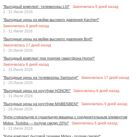
Закончилась
6
дней назад
"Выгодный комплект: телевизоры LG!"
2 - 31 Июля 2026
"Выгодные цены на мойки высокого давления Karcher!"
Закончилась
6
дней назад
2 - 31 Июля 2026
"Выгодные цены на мойки высокого давления Bort!"
Закончилась
17
дней назад
1 - 20 Июля 2026
"Выгодный комплект при покупке смартфона Honor!"
Закончилась
6
дней назад
1 - 31 Июля 2026
Закончилась
17
дней назад
"Выгодные цены на телевизоры Samsung!"
1 - 20 Июля 2026
Закончилась
6
дней назад
"Выгодные цены на ноутбуки HONOR!"
1 - 31 Июля 2026
Закончилась
9
дней назад
"Выгодные цены на ноутбуки MAIBENBEN!"
1 - 28 Июля 2026
"Купи стиральную и сушильную машины с соединительным элементом
Закончилась
6
дней назад
Midea, Toshiba — получи скидку 20%!"
1 - 31 Июля 2026
"Купи комплект бытовой техники Midea - получи скидку!"