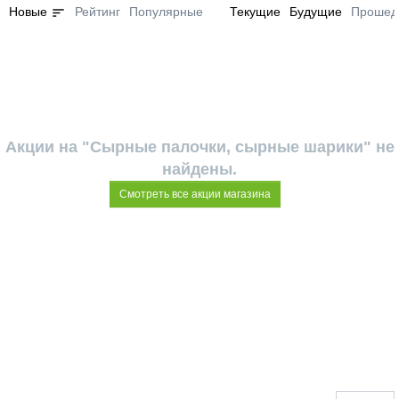
sort
Новые
Рейтинг
Популярные
Текущие
Будущие
Прошед
Акции на "Сырные палочки, сырные шарики" не
найдены.
Смотреть все акции магазина