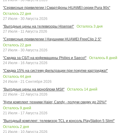
"Сервисные привилегии | Смартфоны HUAWEI серии Pura 90s"
Осталось
22
дня
27 Июля - 30 Августа 2026
Осталось
3
дня
"Выгодные цены на телевизоры Hisense!"
27 Июля - 11 Августа 2026
"Сервисные привилегии | Наушники HUAWEI FreeClip 2 S"
Осталось
22
дня
27 Июля - 30 Августа 2026
Осталось
8
дней
"Скидка за СБП на кофемашины Philips и Saeco!"
24 Июля - 16 Августа 2026
"Скидка 15% на систему фильтрации при покупке картриджа!"
Осталось
44
дня
24 Июля - 21 Сентября 2026
Осталось
14
дней
"Выгодные цены на моноблоки MSI!"
22 Июля - 22 Августа 2026
"Купи комплект техники Haier, Candy - получи скидку до 20%!"
Осталось
9
дней
21 Июля - 17 Августа 2026
"Выгодный комплект: телевизор TCL и консоль PlayStation 5 Slim!"
Осталось
2
дня
21 Июля - 10 Августа 2026