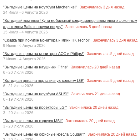
Закончилась
3
дня назад
"Выгодные цены на ноутбуки Machenike!"
24 Июля - 6 Августа 2026
"Выгодный комплект! Купи мобильный кондиционер в комплекте с оконным
Закончилась
5
дней назад
адаптером Ballu и получи скидку"
15 Июля - 4 Августа 2026
Закончилась
3
дня назад
"Скидка при покупке монитора и мини ПК Tecno!"
9 Июля - 6 Августа 2026
Закончилась
5
дней назад
"Выгодные цены на мониторы AOC и Philips!"
7 Июля - 4 Августа 2026
Закончилась
20
дней назад
"Выгодные цены на наушники Fifine"
6 - 20 Июля 2026
Закончилась
9
дней назад
"Выгодная цена на портативную колонку LG!"
6 - 31 Июля 2026
Закончилась
21
день назад
"Выгодные цены на ноутбуки ASUS!"
6 - 19 Июля 2026
Закончилась
20
дней назад
"Выгодные цены на проекторы LG!"
3 - 20 Июля 2026
Закончилась
20
дней назад
"Выгодные цены на корпуса MSI!"
3 - 20 Июля 2026
Закончилась
20
дней назад
"Выгодные цены на офисные кресла Cougar!"
3 - 20 Июля 2026