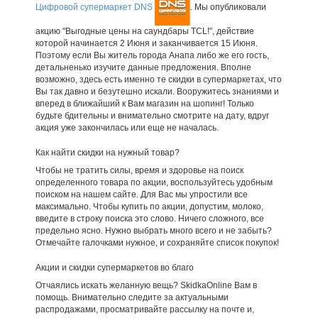
Цифровой супермаркет DNS
. Мы опубликовали
акцию "Выгодные цены на саундбары TCL!", действие
которой начинается 2 Июня и заканчивается 15 Июня.
Поэтому если Вы житель города Анапа либо же его гость,
детальненько изучите данные предложения. Вполне
возможно, здесь есть именно те скидки в супермаркетах, что
Вы так давно и безутешно искали. Вооружитесь знаниями и
вперед в ближайший к Вам магазин на шопинг! Только
будьте бдительны и внимательно смотрите на дату, вдруг
акция уже закончилась или еще не началась.
Как найти скидки на нужный товар?
Чтобы не тратить силы, время и здоровье на поиск
определенного товара по акции, воспользуйтесь удобным
поиском на нашем сайте. Для Вас мы упростили все
максимально. Чтобы купить по акции, допустим, молоко,
введите в строку поиска это слово. Ничего сложного, все
предельно ясно. Нужно выбрать много всего и не забыть?
Отмечайте галочками нужное, и сохраняйте список покупок!
Акции и скидки супермаркетов во благо
Отчаялись искать желанную вещь? SkidkaOnline Вам в
помощь. Внимательно следите за актуальными
распродажами, просматривайте рассылку на почте и,