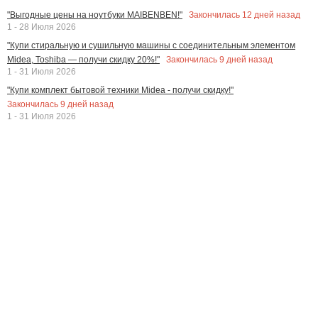
Закончилась
12
дней назад
"Выгодные цены на ноутбуки MAIBENBEN!"
1 - 28 Июля 2026
"Купи стиральную и сушильную машины с соединительным элементом
Закончилась
9
дней назад
Midea, Toshiba — получи скидку 20%!"
1 - 31 Июля 2026
"Купи комплект бытовой техники Midea - получи скидку!"
Закончилась
9
дней назад
1 - 31 Июля 2026