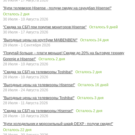
30 Июля - 17 Августа 2026
"Купи телевизор Hisense - получи скидку на саундбар Hisense!"
Осталось
2
дня
30 Июля - 10 Августа 2026
Осталось
9
дней
"Скидка за СБП при покупке мониторов Hisense"
30 Июля - 17 Августа 2026
Осталось
24
дня
"Выгодные цены на ноутбуки MAIBENBEN!"
29 Июля - 1 Сентября 2026
"Покупай больше – плати меньше! Скидки до 20% на бытовую технику
Осталось
2
дня
Gorenje и Hisense!"
28 Июля - 10 Августа 2026
Осталось
2
дня
"Скидка за СБП на телевизоры Toshiba!"
28 Июля - 10 Августа 2026
Осталось
16
дней
"Выгодные цены на телевизоры Hisense!"
28 Июля - 24 Августа 2026
Осталось
3
дня
"Выгодные цены на телевизоры Toshiba!"
28 Июля - 11 Августа 2026
Осталось
2
дня
"Скидка за СБП на телевизоры Hisense!"
28 Июля - 10 Августа 2026
"Купи холодильник и морозильный шкаф DEXP - получи скидку!"
Осталось
22
дня
28 Июля - 30 Августа 2026