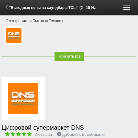
"Выгодные цены на саундбары TCL!" (2 - 15 Июня 2026)
Пере
Электроника и Бытовая Техника
меню
Показать все
Цифровой супермаркет DNS
2
отзыва
добавить в любимые