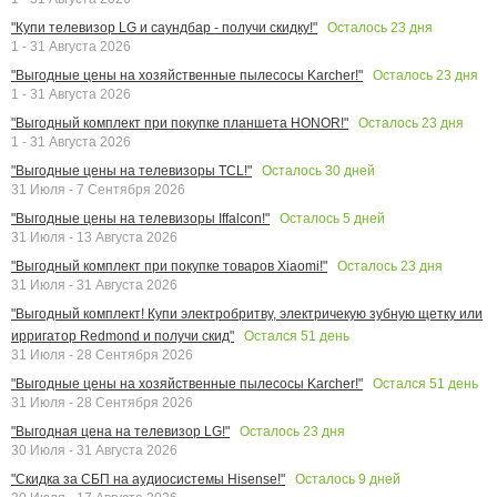
Осталось
23
дня
"Купи телевизор LG и саундбар - получи скидку!"
1 - 31 Августа 2026
Осталось
23
дня
"Выгодные цены на хозяйственные пылесосы Karcher!"
1 - 31 Августа 2026
Осталось
23
дня
"Выгодный комплект при покупке планшета HONOR!"
1 - 31 Августа 2026
Осталось
30
дней
"Выгодные цены на телевизоры TCL!"
31 Июля - 7 Сентября 2026
Осталось
5
дней
"Выгодные цены на телевизоры Iffalcon!"
31 Июля - 13 Августа 2026
Осталось
23
дня
"Выгодный комплект при покупке товаров Xiaomi!"
31 Июля - 31 Августа 2026
"Выгодный комплект! Купи электробритву, электричекую зубную щетку или
Остался
51
день
ирригатор Redmond и получи скид"
31 Июля - 28 Сентября 2026
Остался
51
день
"Выгодные цены на хозяйственные пылесосы Karcher!"
31 Июля - 28 Сентября 2026
Осталось
23
дня
"Выгодная цена на телевизор LG!"
30 Июля - 31 Августа 2026
Осталось
9
дней
"Скидка за СБП на аудиосистемы Hisense!"