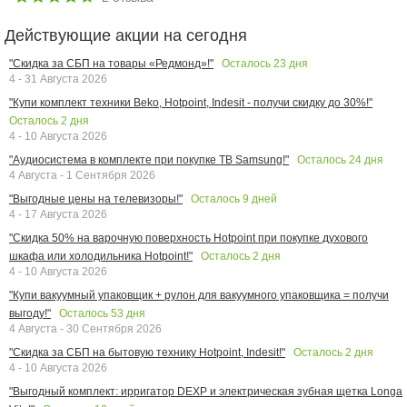
Действующие акции на сегодня
Осталось
23
дня
"Скидка за СБП на товары «Редмонд»!"
4 - 31 Августа 2026
"Купи комплект техники Beko, Hotpoint, Indesit - получи скидку до 30%!"
Осталось
2
дня
4 - 10 Августа 2026
Осталось
24
дня
"Аудиосистема в комплекте при покупке ТВ Samsung!"
4 Августа - 1 Сентября 2026
Осталось
9
дней
"Выгодные цены на телевизоры!"
4 - 17 Августа 2026
"Скидка 50% на варочную поверхность Hotpoint при покупке духового
Осталось
2
дня
шкафа или холодильника Hotpoint!"
4 - 10 Августа 2026
"Купи вакуумный упаковщик + рулон для вакуумного упаковщика = получи
Осталось
53
дня
выгоду!"
4 Августа - 30 Сентября 2026
Осталось
2
дня
"Скидка за СБП на бытовую технику Hotpoint, Indesit!"
4 - 10 Августа 2026
"Выгодный комплект: ирригатор DEXP и электрическая зубная щетка Longa