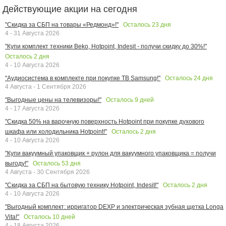
Действующие акции на сегодня
Осталось
23
дня
"Скидка за СБП на товары «Редмонд»!"
4 - 31 Августа 2026
"Купи комплект техники Beko, Hotpoint, Indesit - получи скидку до 30%!"
Осталось
2
дня
4 - 10 Августа 2026
Осталось
24
дня
"Аудиосистема в комплекте при покупке ТВ Samsung!"
4 Августа - 1 Сентября 2026
Осталось
9
дней
"Выгодные цены на телевизоры!"
4 - 17 Августа 2026
"Скидка 50% на варочную поверхность Hotpoint при покупке духового
Осталось
2
дня
шкафа или холодильника Hotpoint!"
4 - 10 Августа 2026
"Купи вакуумный упаковщик + рулон для вакуумного упаковщика = получи
Осталось
53
дня
выгоду!"
4 Августа - 30 Сентября 2026
Осталось
2
дня
"Скидка за СБП на бытовую технику Hotpoint, Indesit!"
4 - 10 Августа 2026
"Выгодный комплект: ирригатор DEXP и электрическая зубная щетка Longa
Осталось
10
дней
Vita!"
4 - 18 Августа 2026