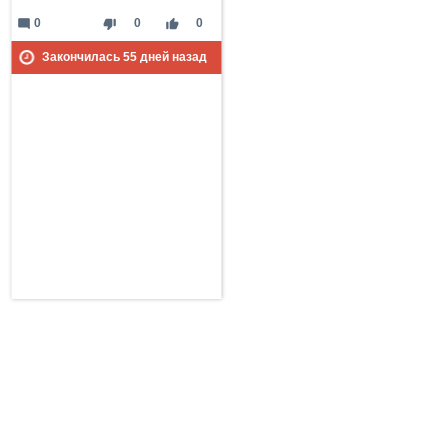
mode_comment
thumb_down
thumb_up
0
0
0
Закончилась
55
дней назад