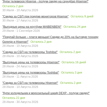
"Купи телевизор Hisense - получи скидку на саундбар Hisense!"
Осталось
2
дня
30 Июля - 10 Августа 2026
Осталось
9
дней
"Скидка за СБП при покупке мониторов Hisense"
30 Июля - 17 Августа 2026
Осталось
24
дня
"Выгодные цены на ноутбуки MAIBENBEN!"
29 Июля - 1 Сентября 2026
"Покупай больше – плати меньше! Скидки до 20% на бытовую технику
Осталось
2
дня
Gorenje и Hisense!"
28 Июля - 10 Августа 2026
Осталось
2
дня
"Скидка за СБП на телевизоры Toshiba!"
28 Июля - 10 Августа 2026
Осталось
16
дней
"Выгодные цены на телевизоры Hisense!"
28 Июля - 24 Августа 2026
Осталось
3
дня
"Выгодные цены на телевизоры Toshiba!"
28 Июля - 11 Августа 2026
Осталось
2
дня
"Скидка за СБП на телевизоры Hisense!"
28 Июля - 10 Августа 2026
"Купи холодильник и морозильный шкаф DEXP - получи скидку!"
Осталось
22
дня
28 Июля - 30 Августа 2026