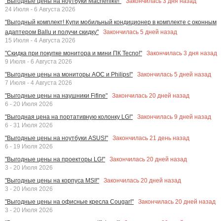
Закончилась
3
дня назад
"Выгодные цены на ноутбуки Machenike!"
24 Июля - 6 Августа 2026
"Выгодный комплект! Купи мобильный кондиционер в комплекте с оконным
Закончилась
5
дней назад
адаптером Ballu и получи скидку"
15 Июля - 4 Августа 2026
Закончилась
3
дня назад
"Скидка при покупке монитора и мини ПК Tecno!"
9 Июля - 6 Августа 2026
Закончилась
5
дней назад
"Выгодные цены на мониторы AOC и Philips!"
7 Июля - 4 Августа 2026
Закончилась
20
дней назад
"Выгодные цены на наушники Fifine"
6 - 20 Июля 2026
Закончилась
9
дней назад
"Выгодная цена на портативную колонку LG!"
6 - 31 Июля 2026
Закончилась
21
день назад
"Выгодные цены на ноутбуки ASUS!"
6 - 19 Июля 2026
Закончилась
20
дней назад
"Выгодные цены на проекторы LG!"
3 - 20 Июля 2026
Закончилась
20
дней назад
"Выгодные цены на корпуса MSI!"
3 - 20 Июля 2026
Закончилась
20
дней назад
"Выгодные цены на офисные кресла Cougar!"
3 - 20 Июля 2026