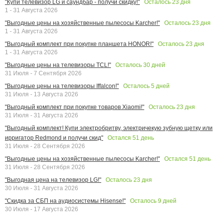
Осталось
23
дня
"Купи телевизор LG и саундбар - получи скидку!"
1 - 31 Августа 2026
Осталось
23
дня
"Выгодные цены на хозяйственные пылесосы Karcher!"
1 - 31 Августа 2026
Осталось
23
дня
"Выгодный комплект при покупке планшета HONOR!"
1 - 31 Августа 2026
Осталось
30
дней
"Выгодные цены на телевизоры TCL!"
31 Июля - 7 Сентября 2026
Осталось
5
дней
"Выгодные цены на телевизоры Iffalcon!"
31 Июля - 13 Августа 2026
Осталось
23
дня
"Выгодный комплект при покупке товаров Xiaomi!"
31 Июля - 31 Августа 2026
"Выгодный комплект! Купи электробритву, электричекую зубную щетку или
Остался
51
день
ирригатор Redmond и получи скид"
31 Июля - 28 Сентября 2026
Остался
51
день
"Выгодные цены на хозяйственные пылесосы Karcher!"
31 Июля - 28 Сентября 2026
Осталось
23
дня
"Выгодная цена на телевизор LG!"
30 Июля - 31 Августа 2026
Осталось
9
дней
"Скидка за СБП на аудиосистемы Hisense!"
30 Июля - 17 Августа 2026