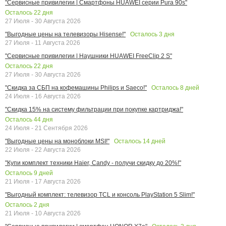
"Сервисные привилегии | Смартфоны HUAWEI серии Pura 90s"
Осталось
22
дня
27 Июля - 30 Августа 2026
Осталось
3
дня
"Выгодные цены на телевизоры Hisense!"
27 Июля - 11 Августа 2026
"Сервисные привилегии | Наушники HUAWEI FreeClip 2 S"
Осталось
22
дня
27 Июля - 30 Августа 2026
Осталось
8
дней
"Скидка за СБП на кофемашины Philips и Saeco!"
24 Июля - 16 Августа 2026
"Скидка 15% на систему фильтрации при покупке картриджа!"
Осталось
44
дня
24 Июля - 21 Сентября 2026
Осталось
14
дней
"Выгодные цены на моноблоки MSI!"
22 Июля - 22 Августа 2026
"Купи комплект техники Haier, Candy - получи скидку до 20%!"
Осталось
9
дней
21 Июля - 17 Августа 2026
"Выгодный комплект: телевизор TCL и консоль PlayStation 5 Slim!"
Осталось
2
дня
21 Июля - 10 Августа 2026