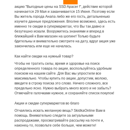
акцию "Выгодные цены на SSD Apacer !", действие которой
начинается 29 Мая и заканчивается 15 Июня. Поэтому если
Вы житель города Анапа либо же его гость, детальненько
изучите данные предложения. Вполне возможно, здесь есть
именно те скидки в супермаркетах, что Вы так давно и
безутешно искали. Вооружитесь знаниями и вперед в
ближайший к Вам магазин на шопинг! Только будьте
бдительны и внимательно смотрите на дату, вдруг акция уже
закончилась или еще не началась.
Как найти скидки на нужный товар?
Чтобы не тратить силы, время и здоровье на поиск
определенного товара по акции, воспользуйтесь удобным
поиском на нашем сайте. Для Вас мы упростили все
максимально. Чтобы купить по акции, допустим, молоко,
введите в строку поиска это слово. Ничего сложного, все
предельно ясно. Нужно выбрать много всего и не забыть?
Отмечайте галочками нужное, и сохраняйте список покупок!
Акции и скидки супермаркетов во благо
Отчаялись искать желанную вещь? SkidkaOnline Вам в
помощь. Внимательно следите за актуальными
распродажами, просматривайте рассылку на почте и,
наконец-то, позвольте себе больше, чем можете!