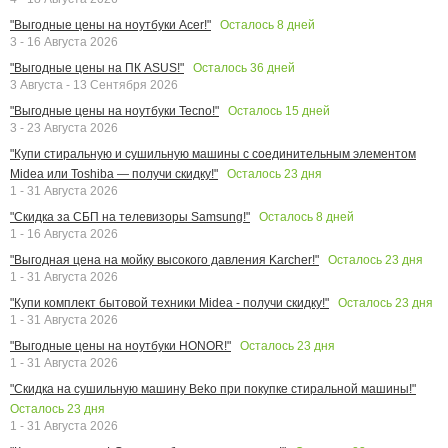
Осталось
8
дней
"Выгодные цены на ноутбуки Acer!"
3 - 16 Августа 2026
Осталось
36
дней
"Выгодные цены на ПК ASUS!"
3 Августа - 13 Сентября 2026
Осталось
15
дней
"Выгодные цены на ноутбуки Tecno!"
3 - 23 Августа 2026
"Купи стиральную и сушильную машины с соединительным элементом
Осталось
23
дня
Midea или Toshiba — получи скидку!"
1 - 31 Августа 2026
Осталось
8
дней
"Скидка за СБП на телевизоры Samsung!"
1 - 16 Августа 2026
Осталось
23
дня
"Выгодная цена на мойку высокого давления Karcher!"
1 - 31 Августа 2026
Осталось
23
дня
"Купи комплект бытовой техники Midea - получи скидку!"
1 - 31 Августа 2026
Осталось
23
дня
"Выгодные цены на ноутбуки HONOR!"
1 - 31 Августа 2026
"Скидка на сушильную машину Beko при покупке стиральной машины!"
Осталось
23
дня
1 - 31 Августа 2026