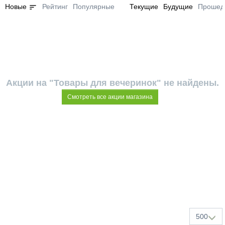
sort
Новые
Рейтинг
Популярные
Текущие
Будущие
Прошед
Акции на "Товары для вечеринок" не найдены.
Смотреть все акции магазина
500