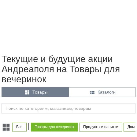
Текущие и будущие акции
Андреаполя на Товары для
вечеринок


Товары
Каталоги
|
Все
Товары для вечеринок
Продукты и напитки
Дом 