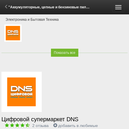
"Аккумуляторные, цепные и бензиновые пилы - комплектом выгоднее!" (30 Мая - 30 Июня 2026)
Пере
Электроника и Бытовая Техника
меню
Показать все
Цифровой супермаркет DNS
2
отзыва
добавить в любимые