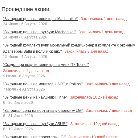
Прошедшие акции
Закончилась
1
день назад
"Выгодные цены на мониторы Machenike!"
24 Июля - 6 Августа 2026
Закончилась
1
день назад
"Выгодные цены на ноутбуки Machenike!"
24 Июля - 6 Августа 2026
"Выгодный комплект! Купи мобильный кондиционер в комплекте с оконным
Закончилась
3
дня назад
адаптером Ballu и получи скидку"
15 Июля - 4 Августа 2026
"Скидка при покупке монитора и мини ПК Tecno!"
Закончилась
1
день назад
9 Июля - 6 Августа 2026
Закончилась
3
дня назад
"Выгодные цены на мониторы AOC и Philips!"
7 Июля - 4 Августа 2026
Закончилась
18
дней назад
"Выгодные цены на наушники Fifine"
6 - 20 Июля 2026
Закончилась
7
дней назад
"Выгодная цена на портативную колонку LG!"
6 - 31 Июля 2026
Закончилась
19
дней назад
"Выгодные цены на ноутбуки ASUS!"
6 - 19 Июля 2026
Закончилась
18
дней назад
"Выгодные цены на проекторы LG!"