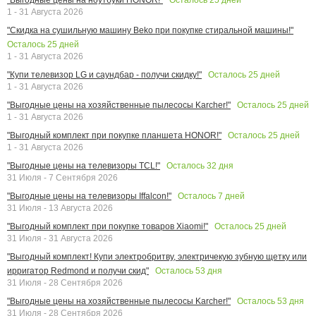
1 - 31 Августа 2026
"Скидка на сушильную машину Beko при покупке стиральной машины!"
Осталось
25
дней
1 - 31 Августа 2026
Осталось
25
дней
"Купи телевизор LG и саундбар - получи скидку!"
1 - 31 Августа 2026
Осталось
25
дней
"Выгодные цены на хозяйственные пылесосы Karcher!"
1 - 31 Августа 2026
Осталось
25
дней
"Выгодный комплект при покупке планшета HONOR!"
1 - 31 Августа 2026
Осталось
32
дня
"Выгодные цены на телевизоры TCL!"
31 Июля - 7 Сентября 2026
Осталось
7
дней
"Выгодные цены на телевизоры Iffalcon!"
31 Июля - 13 Августа 2026
Осталось
25
дней
"Выгодный комплект при покупке товаров Xiaomi!"
31 Июля - 31 Августа 2026
"Выгодный комплект! Купи электробритву, электричекую зубную щетку или
Осталось
53
дня
ирригатор Redmond и получи скид"
31 Июля - 28 Сентября 2026
Осталось
53
дня
"Выгодные цены на хозяйственные пылесосы Karcher!"
31 Июля - 28 Сентября 2026