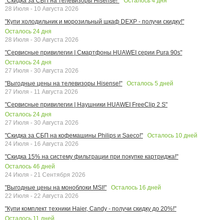
Осталось
4
дня
"Скидка за СБП на телевизоры Hisense!"
28 Июля - 10 Августа 2026
"Купи холодильник и морозильный шкаф DEXP - получи скидку!"
Осталось
24
дня
28 Июля - 30 Августа 2026
"Сервисные привилегии | Смартфоны HUAWEI серии Pura 90s"
Осталось
24
дня
27 Июля - 30 Августа 2026
Осталось
5
дней
"Выгодные цены на телевизоры Hisense!"
27 Июля - 11 Августа 2026
"Сервисные привилегии | Наушники HUAWEI FreeClip 2 S"
Осталось
24
дня
27 Июля - 30 Августа 2026
Осталось
10
дней
"Скидка за СБП на кофемашины Philips и Saeco!"
24 Июля - 16 Августа 2026
"Скидка 15% на систему фильтрации при покупке картриджа!"
Осталось
46
дней
24 Июля - 21 Сентября 2026
Осталось
16
дней
"Выгодные цены на моноблоки MSI!"
22 Июля - 22 Августа 2026
"Купи комплект техники Haier, Candy - получи скидку до 20%!"
Осталось
11
дней