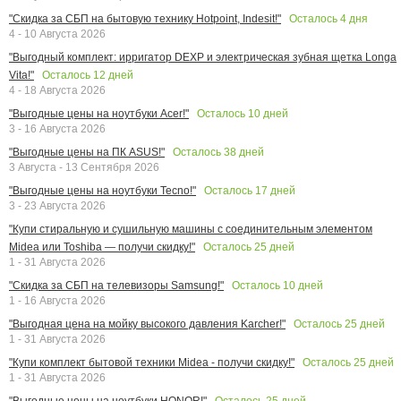
Осталось
4
дня
"Скидка за СБП на бытовую технику Hotpoint, Indesit!"
4 - 10 Августа 2026
"Выгодный комплект: ирригатор DEXP и электрическая зубная щетка Longa
Осталось
12
дней
Vita!"
4 - 18 Августа 2026
Осталось
10
дней
"Выгодные цены на ноутбуки Acer!"
3 - 16 Августа 2026
Осталось
38
дней
"Выгодные цены на ПК ASUS!"
3 Августа - 13 Сентября 2026
Осталось
17
дней
"Выгодные цены на ноутбуки Tecno!"
3 - 23 Августа 2026
"Купи стиральную и сушильную машины с соединительным элементом
Осталось
25
дней
Midea или Toshiba — получи скидку!"
1 - 31 Августа 2026
Осталось
10
дней
"Скидка за СБП на телевизоры Samsung!"
1 - 16 Августа 2026
Осталось
25
дней
"Выгодная цена на мойку высокого давления Karcher!"
1 - 31 Августа 2026
Осталось
25
дней
"Купи комплект бытовой техники Midea - получи скидку!"
1 - 31 Августа 2026
Осталось
25
дней
"Выгодные цены на ноутбуки HONOR!"