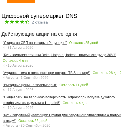
Цифровой супермаркет DNS
2
отзыва
Действующие акции на сегодня
Осталось
25
дней
"Скидка за СБП на товары «Редмонд»!"
4 - 31 Августа 2026
"Купи комплект техники Beko, Hotpoint, Indesit - получи скидку до 30%!"
Осталось
4
дня
4 - 10 Августа 2026
Осталось
26
дней
"Аудиосистема в комплекте при покупке ТВ Samsung!"
4 Августа - 1 Сентября 2026
Осталось
11
дней
"Выгодные цены на телевизоры!"
4 - 17 Августа 2026
"Скидка 50% на варочную поверхность Hotpoint при покупке духового
Осталось
4
дня
шкафа или холодильника Hotpoint!"
4 - 10 Августа 2026
"Купи вакуумный упаковщик + рулон для вакуумного упаковщика = получи
Осталось
55
дней
выгоду!"
4 Августа - 30 Сентября 2026