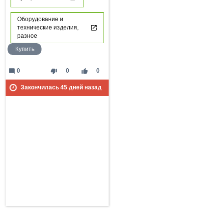
Оборудование и
технические изделия,
разное
Купить
mode_comment
thumb_down
thumb_up
0
0
0
Закончилась
45
дней назад