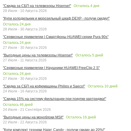
Осталось
4
дня
"Скидка за СБП на телевизоры Hisense!"
28 Июля - 10 Августа 2026
"Купи холодильник и морозильный шкаф DEXP - получи скидку!"
Осталось
24
дня
28 Июля - 30 Августа 2026
"Сервисные привилегии | Смартфоны HUAWEI серии Pura 90s"
Осталось
24
дня
27 Июля - 30 Августа 2026
Осталось
5
дней
"Выгодные цены на телевизоры Hisense!"
27 Июля - 11 Августа 2026
"Сервисные привилегии | Наушники HUAWEI FreeClip 2 S"
Осталось
24
дня
27 Июля - 30 Августа 2026
Осталось
10
дней
"Скидка за СБП на кофемашины Philips и Saeco!"
24 Июля - 16 Августа 2026
"Скидка 15% на систему фильтрации при покупке картриджа!"
Осталось
46
дней
24 Июля - 21 Сентября 2026
Осталось
16
дней
"Выгодные цены на моноблоки MSI!"
22 Июля - 22 Августа 2026
"Купи комплект техники Haier, Candy - получи скидку до 20%!"