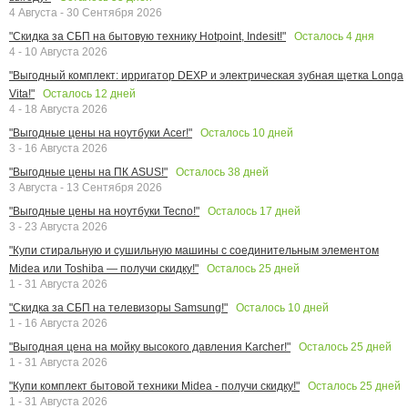
4 Августа - 30 Сентября 2026
Осталось
4
дня
"Скидка за СБП на бытовую технику Hotpoint, Indesit!"
4 - 10 Августа 2026
"Выгодный комплект: ирригатор DEXP и электрическая зубная щетка Longa
Осталось
12
дней
Vita!"
4 - 18 Августа 2026
Осталось
10
дней
"Выгодные цены на ноутбуки Acer!"
3 - 16 Августа 2026
Осталось
38
дней
"Выгодные цены на ПК ASUS!"
3 Августа - 13 Сентября 2026
Осталось
17
дней
"Выгодные цены на ноутбуки Tecno!"
3 - 23 Августа 2026
"Купи стиральную и сушильную машины с соединительным элементом
Осталось
25
дней
Midea или Toshiba — получи скидку!"
1 - 31 Августа 2026
Осталось
10
дней
"Скидка за СБП на телевизоры Samsung!"
1 - 16 Августа 2026
Осталось
25
дней
"Выгодная цена на мойку высокого давления Karcher!"
1 - 31 Августа 2026
Осталось
25
дней
"Купи комплект бытовой техники Midea - получи скидку!"
1 - 31 Августа 2026