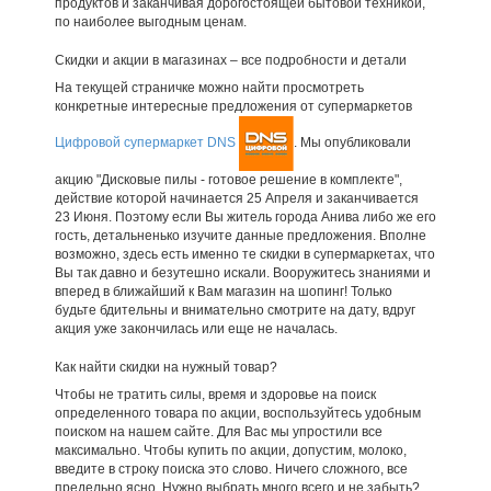
продуктов и заканчивая дорогостоящей бытовой техникой,
по наиболее выгодным ценам.
Скидки и акции в магазинах – все подробности и детали
На текущей страничке можно найти просмотреть
конкретные интересные предложения от супермаркетов
Цифровой супермаркет DNS
. Мы опубликовали
акцию "Дисковые пилы - готовое решение в комплекте",
действие которой начинается 25 Апреля и заканчивается
23 Июня. Поэтому если Вы житель города Анива либо же его
гость, детальненько изучите данные предложения. Вполне
возможно, здесь есть именно те скидки в супермаркетах, что
Вы так давно и безутешно искали. Вооружитесь знаниями и
вперед в ближайший к Вам магазин на шопинг! Только
будьте бдительны и внимательно смотрите на дату, вдруг
акция уже закончилась или еще не началась.
Как найти скидки на нужный товар?
Чтобы не тратить силы, время и здоровье на поиск
определенного товара по акции, воспользуйтесь удобным
поиском на нашем сайте. Для Вас мы упростили все
максимально. Чтобы купить по акции, допустим, молоко,
введите в строку поиска это слово. Ничего сложного, все
предельно ясно. Нужно выбрать много всего и не забыть?