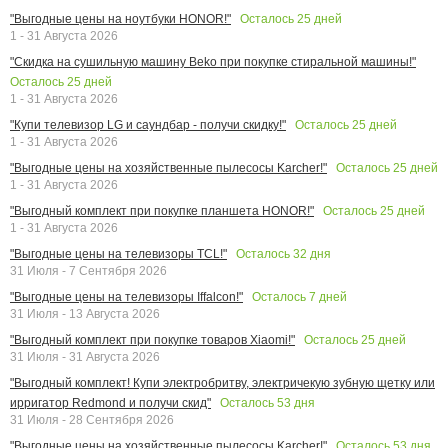
Осталось
25
дней
"Выгодные цены на ноутбуки HONOR!"
1 - 31 Августа 2026
"Скидка на сушильную машину Beko при покупке стиральной машины!"
Осталось
25
дней
1 - 31 Августа 2026
Осталось
25
дней
"Купи телевизор LG и саундбар - получи скидку!"
1 - 31 Августа 2026
Осталось
25
дней
"Выгодные цены на хозяйственные пылесосы Karcher!"
1 - 31 Августа 2026
Осталось
25
дней
"Выгодный комплект при покупке планшета HONOR!"
1 - 31 Августа 2026
Осталось
32
дня
"Выгодные цены на телевизоры TCL!"
31 Июля - 7 Сентября 2026
Осталось
7
дней
"Выгодные цены на телевизоры Iffalcon!"
31 Июля - 13 Августа 2026
Осталось
25
дней
"Выгодный комплект при покупке товаров Xiaomi!"
31 Июля - 31 Августа 2026
"Выгодный комплект! Купи электробритву, электричекую зубную щетку или
Осталось
53
дня
ирригатор Redmond и получи скид"
31 Июля - 28 Сентября 2026
Осталось
53
дня
"Выгодные цены на хозяйственные пылесосы Karcher!"