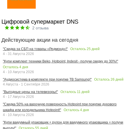
Цифровой супермаркет DNS
2
отзыва
Действующие акции на сегодня
Осталось
25
дней
"Скидка за СБП на товары «Редмонд»!"
4 - 31 Августа 2026
"Купи комплект техники Beko, Hotpoint, Indesit - получи скидку до 30%!"
Осталось
4
дня
4 - 10 Августа 2026
Осталось
26
дней
"Аудиосистема в комплекте при покупке ТВ Samsung!"
4 Августа - 1 Сентября 2026
Осталось
11
дней
"Выгодные цены на телевизоры!"
4 - 17 Августа 2026
"Скидка 50% на варочную поверхность Hotpoint при покупке духового
Осталось
4
дня
шкафа или холодильника Hotpoint!"
4 - 10 Августа 2026
"Купи вакуумный упаковщик + рулон для вакуумного упаковщика = получи
Осталось
55
дней
выгоду!"