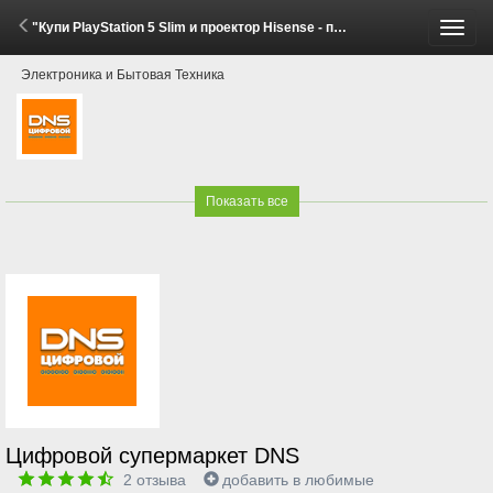
"Купи PlayStation 5 Slim и проектор Hisense - получи скидку!" (7 Мая - 7 Июня 2026)
Пере
Электроника и Бытовая Техника
меню
Показать все
Цифровой супермаркет DNS
2
отзыва
добавить в любимые