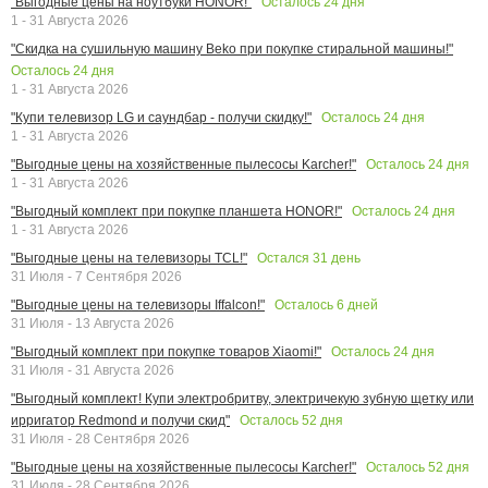
Осталось
24
дня
"Выгодные цены на ноутбуки HONOR!"
1 - 31 Августа 2026
"Скидка на сушильную машину Beko при покупке стиральной машины!"
Осталось
24
дня
1 - 31 Августа 2026
Осталось
24
дня
"Купи телевизор LG и саундбар - получи скидку!"
1 - 31 Августа 2026
Осталось
24
дня
"Выгодные цены на хозяйственные пылесосы Karcher!"
1 - 31 Августа 2026
Осталось
24
дня
"Выгодный комплект при покупке планшета HONOR!"
1 - 31 Августа 2026
Остался
31
день
"Выгодные цены на телевизоры TCL!"
31 Июля - 7 Сентября 2026
Осталось
6
дней
"Выгодные цены на телевизоры Iffalcon!"
31 Июля - 13 Августа 2026
Осталось
24
дня
"Выгодный комплект при покупке товаров Xiaomi!"
31 Июля - 31 Августа 2026
"Выгодный комплект! Купи электробритву, электричекую зубную щетку или
Осталось
52
дня
ирригатор Redmond и получи скид"
31 Июля - 28 Сентября 2026
Осталось
52
дня
"Выгодные цены на хозяйственные пылесосы Karcher!"
31 Июля - 28 Сентября 2026