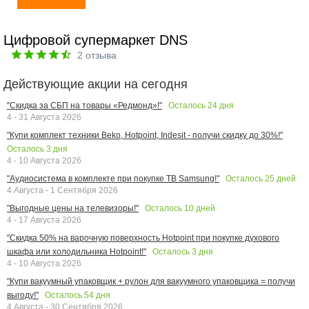
Цифровой супермаркет DNS
2
отзыва
Действующие акции на сегодня
Осталось
24
дня
"Скидка за СБП на товары «Редмонд»!"
4 - 31 Августа 2026
"Купи комплект техники Beko, Hotpoint, Indesit - получи скидку до 30%!"
Осталось
3
дня
4 - 10 Августа 2026
Осталось
25
дней
"Аудиосистема в комплекте при покупке ТВ Samsung!"
4 Августа - 1 Сентября 2026
Осталось
10
дней
"Выгодные цены на телевизоры!"
4 - 17 Августа 2026
"Скидка 50% на варочную поверхность Hotpoint при покупке духового
Осталось
3
дня
шкафа или холодильника Hotpoint!"
4 - 10 Августа 2026
"Купи вакуумный упаковщик + рулон для вакуумного упаковщика = получи
Осталось
54
дня
выгоду!"
4 Августа - 30 Сентября 2026