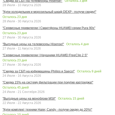
Осталось
3
дня
"Скидка за СБП на телевизоры Hisense!"
28 Июля - 10 Августа 2026
"Купи холодильник и морозильный шкаф DEXP - получи скидку!"
Осталось
23
дня
28 Июля - 30 Августа 2026
"Сервисные привилегии | Смартфоны HUAWEI серии Pura 90s"
Осталось
23
дня
27 Июля - 30 Августа 2026
Осталось
4
дня
"Выгодные цены на телевизоры Hisense!"
27 Июля - 11 Августа 2026
"Сервисные привилегии | Наушники HUAWEI FreeClip 2 S"
Осталось
23
дня
27 Июля - 30 Августа 2026
Осталось
9
дней
"Скидка за СБП на кофемашины Philips и Saeco!"
24 Июля - 16 Августа 2026
"Скидка 15% на систему фильтрации при покупке картриджа!"
Осталось
45
дней
24 Июля - 21 Сентября 2026
Осталось
15
дней
"Выгодные цены на моноблоки MSI!"
22 Июля - 22 Августа 2026
"Купи комплект техники Haier, Candy - получи скидку до 20%!"
Осталось
10
дней