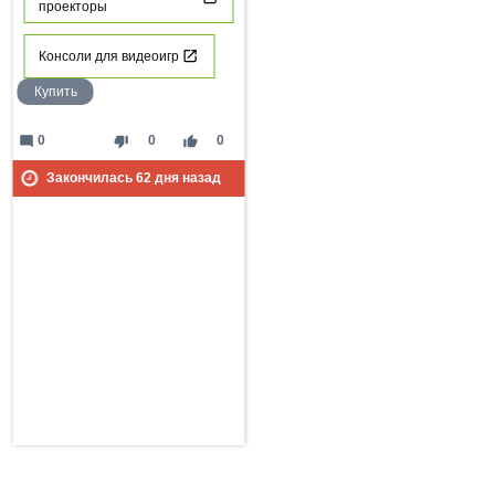
проекторы
Консоли для видеоигр
Купить
mode_comment
thumb_down
thumb_up
0
0
0
Закончилась
62
дня назад