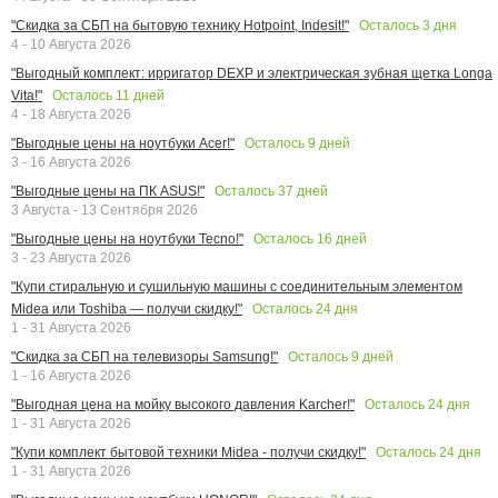
Осталось
3
дня
"Скидка за СБП на бытовую технику Hotpoint, Indesit!"
4 - 10 Августа 2026
"Выгодный комплект: ирригатор DEXP и электрическая зубная щетка Longa
Осталось
11
дней
Vita!"
4 - 18 Августа 2026
Осталось
9
дней
"Выгодные цены на ноутбуки Acer!"
3 - 16 Августа 2026
Осталось
37
дней
"Выгодные цены на ПК ASUS!"
3 Августа - 13 Сентября 2026
Осталось
16
дней
"Выгодные цены на ноутбуки Tecno!"
3 - 23 Августа 2026
"Купи стиральную и сушильную машины с соединительным элементом
Осталось
24
дня
Midea или Toshiba — получи скидку!"
1 - 31 Августа 2026
Осталось
9
дней
"Скидка за СБП на телевизоры Samsung!"
1 - 16 Августа 2026
Осталось
24
дня
"Выгодная цена на мойку высокого давления Karcher!"
1 - 31 Августа 2026
Осталось
24
дня
"Купи комплект бытовой техники Midea - получи скидку!"
1 - 31 Августа 2026