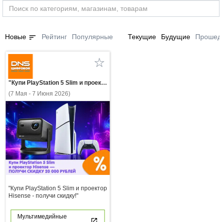
sort
Новые
Рейтинг
Популярные
Текущие
Будущие
Прошед
"Купи PlayStation 5 Slim и проектор Hisense - получи скидку!"
(7 Мая - 7 Июня 2026)
"Купи PlayStation 5 Slim и проектор
Hisense - получи скидку!"
Мультимедийные