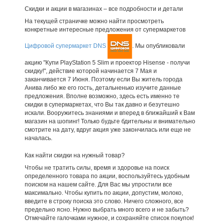
Скидки и акции в магазинах – все подробности и детали
На текущей страничке можно найти просмотреть
конкретные интересные предложения от супермаркетов
Цифровой супермаркет DNS
. Мы опубликовали
акцию "Купи PlayStation 5 Slim и проектор Hisense - получи
скидку!", действие которой начинается 7 Мая и
заканчивается 7 Июня. Поэтому если Вы житель города
Анива либо же его гость, детальненько изучите данные
предложения. Вполне возможно, здесь есть именно те
скидки в супермаркетах, что Вы так давно и безутешно
искали. Вооружитесь знаниями и вперед в ближайший к Вам
магазин на шопинг! Только будьте бдительны и внимательно
смотрите на дату, вдруг акция уже закончилась или еще не
началась.
Как найти скидки на нужный товар?
Чтобы не тратить силы, время и здоровье на поиск
определенного товара по акции, воспользуйтесь удобным
поиском на нашем сайте. Для Вас мы упростили все
максимально. Чтобы купить по акции, допустим, молоко,
введите в строку поиска это слово. Ничего сложного, все
предельно ясно. Нужно выбрать много всего и не забыть?
Отмечайте галочками нужное, и сохраняйте список покупок!