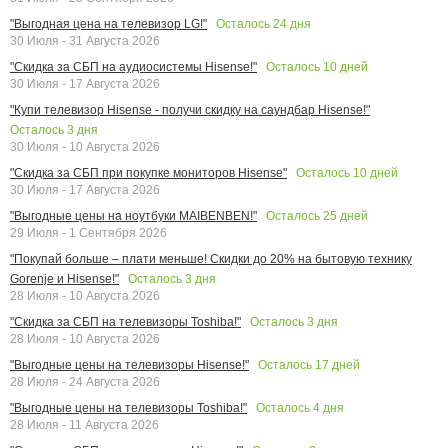
Осталось
24
дня
"Выгодная цена на телевизор LG!"
30 Июля - 31 Августа 2026
Осталось
10
дней
"Скидка за СБП на аудиосистемы Hisense!"
30 Июля - 17 Августа 2026
"Купи телевизор Hisense - получи скидку на саундбар Hisense!"
Осталось
3
дня
30 Июля - 10 Августа 2026
Осталось
10
дней
"Скидка за СБП при покупке мониторов Hisense"
30 Июля - 17 Августа 2026
Осталось
25
дней
"Выгодные цены на ноутбуки MAIBENBEN!"
29 Июля - 1 Сентября 2026
"Покупай больше – плати меньше! Скидки до 20% на бытовую технику
Осталось
3
дня
Gorenje и Hisense!"
28 Июля - 10 Августа 2026
Осталось
3
дня
"Скидка за СБП на телевизоры Toshiba!"
28 Июля - 10 Августа 2026
Осталось
17
дней
"Выгодные цены на телевизоры Hisense!"
28 Июля - 24 Августа 2026
Осталось
4
дня
"Выгодные цены на телевизоры Toshiba!"
28 Июля - 11 Августа 2026