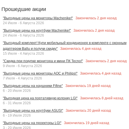
Прошедшие акции
Закончилась
2
дня назад
"Выгодные цены на мониторы Machenike!"
24 Июля - 6 Августа 2026
Закончилась
2
дня назад
"Выгодные цены на ноутбуки Machenike!"
24 Июля - 6 Августа 2026
"Выгодный комплект! Купи мобильный кондиционер в комплекте с оконным
Закончилась
4
дня назад
адаптером Ballu и получи скидку"
15 Июля - 4 Августа 2026
Закончилась
2
дня назад
"Скидка при покупке монитора и мини ПК Tecno!"
9 Июля - 6 Августа 2026
Закончилась
4
дня назад
"Выгодные цены на мониторы AOC и Philips!"
7 Июля - 4 Августа 2026
Закончилась
19
дней назад
"Выгодные цены на наушники Fifine"
6 - 20 Июля 2026
Закончилась
8
дней назад
"Выгодная цена на портативную колонку LG!"
6 - 31 Июля 2026
Закончилась
20
дней назад
"Выгодные цены на ноутбуки ASUS!"
6 - 19 Июля 2026
Закончилась
19
дней назад
"Выгодные цены на проекторы LG!"
3 - 20 Июля 2026