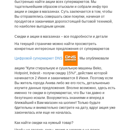
быстренько найти акции всех супермаркетов. Мы
тщательнейшим образом отыскали и собрали инфу про
акции и скидки в магазинах. Суть заключается в том, чтобы
Вы отправлялись совершать свои покупки, начиная от
продуктов и заканчивая дорогостоящей бытовой техникой,
по наиболее выгодным ценам.
Скидки и акции в магазинах – все подробности и детали
На текущей страничке можно найти просмотреть
конкретные интересные предложения от супермаркетов
Цифровой супермаркет DNS
. Мы опубликовали
акцию "Купи стиральную и сушильную машины Beko,
Hotpoint, Indesit - получи скидку 15%!", действие которой
начинается 2 Июня и заканчивается 8 Июня. Поэтому если
Вы житель города Анива либо же его гость, детальненько
изучите данные предложения. Вполне возможно, здесь есть
именно те скидки в супермаркетах, что Вы так давно и
безутешно искали. Вооружитесь знаниями и вперед в
ближайший к Вам магазин на шопинг! Только будьте
бдительны и внимательно смотрите на дату, вдруг акция уже
закончилась или еще не началась.
Как найти скидки на нужный товар?
Чтобы не тратить силы, время и здоровье на поиск