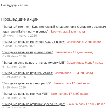
Нет будущих акций
Прошедшие акции
"Выгодный комплект! Купи мобильный кондиционер в комплекте с оконным
Закончилась
2
дня назад
адаптером Ballu и получи скидку"
15 Июля - 4 Августа 2026
Закончилась
2
дня назад
"Выгодные цены на мониторы AOC и Philips!"
7 Июля - 4 Августа 2026
Закончилась
17
дней назад
"Выгодные цены на наушники Fifine"
6 - 20 Июля 2026
Закончилась
6
дней назад
"Выгодная цена на портативную колонку LG!"
6 - 31 Июля 2026
Закончилась
18
дней назад
"Выгодные цены на ноутбуки ASUS!"
6 - 19 Июля 2026
Закончилась
17
дней назад
"Выгодные цены на проекторы LG!"
3 - 20 Июля 2026
Закончилась
17
дней назад
"Выгодные цены на корпуса MSI!"
3 - 20 Июля 2026
Закончилась
17
дней назад
"Выгодные цены на офисные кресла Cougar!"