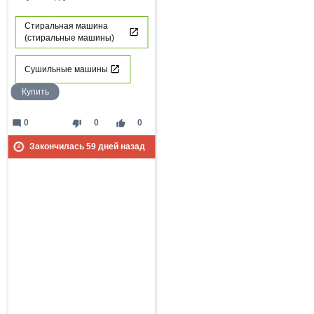
Стиральная машина
(стиральные машины)
Сушильные машины
Купить
mode_comment
thumb_down
thumb_up
0
0
0
Закончилась
59
дней назад