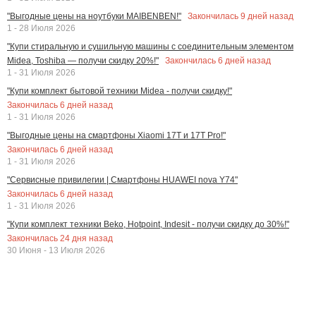
Закончилась
9
дней назад
"Выгодные цены на ноутбуки MAIBENBEN!"
1 - 28 Июля 2026
"Купи стиральную и сушильную машины с соединительным элементом
Закончилась
6
дней назад
Midea, Toshiba — получи скидку 20%!"
1 - 31 Июля 2026
"Купи комплект бытовой техники Midea - получи скидку!"
Закончилась
6
дней назад
1 - 31 Июля 2026
"Выгодные цены на смартфоны Xiaomi 17T и 17T Pro!"
Закончилась
6
дней назад
1 - 31 Июля 2026
"Сервисные привилегии | Смартфоны HUAWEI nova Y74"
Закончилась
6
дней назад
1 - 31 Июля 2026
"Купи комплект техники Beko, Hotpoint, Indesit - получи скидку до 30%!"
Закончилась
24
дня назад
30 Июня - 13 Июля 2026