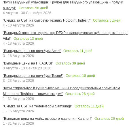
"Купи вакуумный упаковщик + рулон для вакуумного упаковщика = получи
Осталось
56
дней
выгоду!"
4 Августа - 30 Сентября 2026
Осталось
5
дней
"Скидка за СБП на бытовую технику Hotpoint, Indesit!"
4 - 10 Августа 2026
"Выгодный комплект: ирригатор DEXP и электрическая зубная щетка Longa
Осталось
13
дней
Vita!"
4 - 18 Августа 2026
Осталось
11
дней
"Выгодные цены на ноутбуки Acer!"
3 - 16 Августа 2026
Осталось
39
дней
"Выгодные цены на ПК ASUS!"
3 Августа - 13 Сентября 2026
Осталось
18
дней
"Выгодные цены на ноутбуки Tecno!"
3 - 23 Августа 2026
"Купи стиральную и сушильную машины с соединительным элементом
Осталось
26
дней
Midea или Toshiba — получи скидку!"
1 - 31 Августа 2026
Осталось
11
дней
"Скидка за СБП на телевизоры Samsung!"
1 - 16 Августа 2026
Осталось
26
дней
"Выгодная цена на мойку высокого давления Karcher!"
1 - 31 Августа 2026