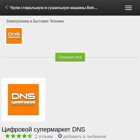
"Купи стиральную и сушильную машины Beko, Hotpoint, Indesit - получи скидку 15%!" (2 - 8 Июня 2026)
Пере
Электроника и Бытовая Техника
меню
Показать все
Цифровой супермаркет DNS
2
отзыва
добавить в любимые