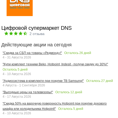
Цифровой супермаркет DNS
2
отзыва
Действующие акции на сегодня
Осталось
26
дней
"Скидка за СБП на товары «Редмонд»!"
4 - 31 Августа 2026
"Купи комплект техники Beko, Hotpoint, Indesit - получи скидку до 30%!"
Осталось
5
дней
4 - 10 Августа 2026
Осталось
27
дней
"Аудиосистема в комплекте при покупке ТВ Samsung!"
4 Августа - 1 Сентября 2026
Осталось
12
дней
"Выгодные цены на телевизоры!"
4 - 17 Августа 2026
"Скидка 50% на варочную поверхность Hotpoint при покупке духового
Осталось
5
дней
шкафа или холодильника Hotpoint!"
4 - 10 Августа 2026