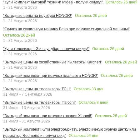
Осталось
26
дней
"Купи комплект бытовой техники Midea - получи скидку!"
1 - 31 Августа 2026
Осталось
26
дней
"Выгодные цены на ноутбуки HONOR!"
1 - 31 Августа 2026
"Скидка на сушильную машину Beko при покупке стиральной машины!"
Осталось
26
дней
1 - 31 Августа 2026
Осталось
26
дней
"Купи телевизор LG и саундбар - получи скидку!"
1 - 31 Августа 2026
Осталось
26
дней
"Выгодные цены на хозяйственные пылесосы Karcher!"
1 - 31 Августа 2026
Осталось
26
дней
"Выгодный комплект при покупке планшета HONOR!"
1 - 31 Августа 2026
Осталось
33
дня
"Выгодные цены на телевизоры TCL!"
31 Июля - 7 Сентября 2026
Осталось
8
дней
"Выгодные цены на телевизоры Iffalcon!"
31 Июля - 13 Августа 2026
Осталось
26
дней
"Выгодный комплект при покупке товаров Xiaomi!"
31 Июля - 31 Августа 2026
"Выгодный комплект! Купи электробритву, электричекую зубную щетку или
Осталось
54
дня
ирригатор Redmond и получи скид"