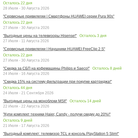
Осталось
22
дня
28 Июля - 30 Августа 2026
"Сервисные привилегии | Смартфоны HUAWEI серии Pura 90s"
Осталось
22
дня
27 Июля - 30 Августа 2026
Осталось
3
дня
"Выгодные цены на телевизоры Hisense!"
27 Июля - 11 Августа 2026
"Сервисные привилегии | Наушники HUAWEI FreeClip 2 S"
Осталось
22
дня
27 Июля - 30 Августа 2026
Осталось
8
дней
"Скидка за СБП на кофемашины Philips и Saeco!"
24 Июля - 16 Августа 2026
"Скидка 15% на систему фильтрации при покупке картриджа!"
Осталось
44
дня
24 Июля - 21 Сентября 2026
Осталось
14
дней
"Выгодные цены на моноблоки MSI!"
22 Июля - 22 Августа 2026
"Купи комплект техники Haier, Candy - получи скидку до 20%!"
Осталось
9
дней
21 Июля - 17 Августа 2026
"Выгодный комплект: телевизор TCL и консоль PlayStation 5 Slim!"