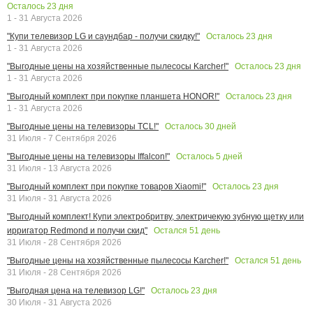
Осталось
23
дня
1 - 31 Августа 2026
Осталось
23
дня
"Купи телевизор LG и саундбар - получи скидку!"
1 - 31 Августа 2026
Осталось
23
дня
"Выгодные цены на хозяйственные пылесосы Karcher!"
1 - 31 Августа 2026
Осталось
23
дня
"Выгодный комплект при покупке планшета HONOR!"
1 - 31 Августа 2026
Осталось
30
дней
"Выгодные цены на телевизоры TCL!"
31 Июля - 7 Сентября 2026
Осталось
5
дней
"Выгодные цены на телевизоры Iffalcon!"
31 Июля - 13 Августа 2026
Осталось
23
дня
"Выгодный комплект при покупке товаров Xiaomi!"
31 Июля - 31 Августа 2026
"Выгодный комплект! Купи электробритву, электричекую зубную щетку или
Остался
51
день
ирригатор Redmond и получи скид"
31 Июля - 28 Сентября 2026
Остался
51
день
"Выгодные цены на хозяйственные пылесосы Karcher!"
31 Июля - 28 Сентября 2026
Осталось
23
дня
"Выгодная цена на телевизор LG!"
30 Июля - 31 Августа 2026