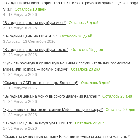
"Выгодный комплект: ирригатор DEXP и электрическая зубная щетка Longa
Осталось
10
дней
Vita!"
4 - 18 Августа 2026
Осталось
8
дней
"Выгодные цены на ноутбуки Acer!"
3 - 16 Августа 2026
Осталось
36
дней
"Выгодные цены на ПК ASUS!"
3 Августа - 13 Сентября 2026
Осталось
15
дней
"Выгодные цены на ноутбуки Tecno!"
3 - 23 Августа 2026
"Купи стиральную и сушильную машины с соединительным элементом
Осталось
23
дня
Midea или Toshiba — получи скидку!"
1 - 31 Августа 2026
Осталось
8
дней
"Скидка за СБП на телевизоры Samsung!"
1 - 16 Августа 2026
Осталось
23
дня
"Выгодная цена на мойку высокого давления Karcher!"
1 - 31 Августа 2026
Осталось
23
дня
"Купи комплект бытовой техники Midea - получи скидку!"
1 - 31 Августа 2026
Осталось
23
дня
"Выгодные цены на ноутбуки HONOR!"
1 - 31 Августа 2026
"Скидка на сушильную машину Beko при покупке стиральной машины!"