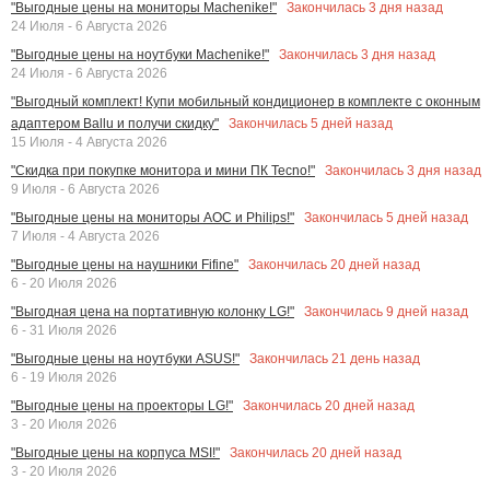
Закончилась
3
дня назад
"Выгодные цены на мониторы Machenike!"
24 Июля - 6 Августа 2026
Закончилась
3
дня назад
"Выгодные цены на ноутбуки Machenike!"
24 Июля - 6 Августа 2026
"Выгодный комплект! Купи мобильный кондиционер в комплекте с оконным
Закончилась
5
дней назад
адаптером Ballu и получи скидку"
15 Июля - 4 Августа 2026
Закончилась
3
дня назад
"Скидка при покупке монитора и мини ПК Tecno!"
9 Июля - 6 Августа 2026
Закончилась
5
дней назад
"Выгодные цены на мониторы AOC и Philips!"
7 Июля - 4 Августа 2026
Закончилась
20
дней назад
"Выгодные цены на наушники Fifine"
6 - 20 Июля 2026
Закончилась
9
дней назад
"Выгодная цена на портативную колонку LG!"
6 - 31 Июля 2026
Закончилась
21
день назад
"Выгодные цены на ноутбуки ASUS!"
6 - 19 Июля 2026
Закончилась
20
дней назад
"Выгодные цены на проекторы LG!"
3 - 20 Июля 2026
Закончилась
20
дней назад
"Выгодные цены на корпуса MSI!"
3 - 20 Июля 2026