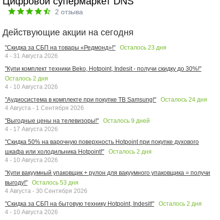
Цифровой супермаркет DNS
2
отзыва
Действующие акции на сегодня
Осталось
23
дня
"Скидка за СБП на товары «Редмонд»!"
4 - 31 Августа 2026
"Купи комплект техники Beko, Hotpoint, Indesit - получи скидку до 30%!"
Осталось
2
дня
4 - 10 Августа 2026
Осталось
24
дня
"Аудиосистема в комплекте при покупке ТВ Samsung!"
4 Августа - 1 Сентября 2026
Осталось
9
дней
"Выгодные цены на телевизоры!"
4 - 17 Августа 2026
"Скидка 50% на варочную поверхность Hotpoint при покупке духового
Осталось
2
дня
шкафа или холодильника Hotpoint!"
4 - 10 Августа 2026
"Купи вакуумный упаковщик + рулон для вакуумного упаковщика = получи
Осталось
53
дня
выгоду!"
4 Августа - 30 Сентября 2026
Осталось
2
дня
"Скидка за СБП на бытовую технику Hotpoint, Indesit!"
4 - 10 Августа 2026