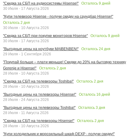
Осталось
9
дней
"Скидка за СБП на аудиосистемы Hisense!"
30 Июля - 17 Августа 2026
"Купи телевизор Hisense - получи скидку на саундбар Hisense!"
Осталось
2
дня
30 Июля - 10 Августа 2026
Осталось
9
дней
"Скидка за СБП при покупке мониторов Hisense"
30 Июля - 17 Августа 2026
Осталось
24
дня
"Выгодные цены на ноутбуки MAIBENBEN!"
29 Июля - 1 Сентября 2026
"Покупай больше – плати меньше! Скидки до 20% на бытовую технику
Осталось
2
дня
Gorenje и Hisense!"
28 Июля - 10 Августа 2026
Осталось
2
дня
"Скидка за СБП на телевизоры Toshiba!"
28 Июля - 10 Августа 2026
Осталось
16
дней
"Выгодные цены на телевизоры Hisense!"
28 Июля - 24 Августа 2026
Осталось
3
дня
"Выгодные цены на телевизоры Toshiba!"
28 Июля - 11 Августа 2026
Осталось
2
дня
"Скидка за СБП на телевизоры Hisense!"
28 Июля - 10 Августа 2026
"Купи холодильник и морозильный шкаф DEXP - получи скидку!"