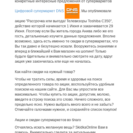
конкретные интересные предложения от супермаркетов
Цифровой супермаркет DNS
. Мы опубликовали
акцию "Рассрочка или выгода! Телевизоры Toshiba С350",
действие которой начинается 1 Июня и заканчивается 29
Июня. Поэтому если Вы житель города Анива либо же его
гость, детальненько изучите данные предложения. Вполне
возможно, здесь есть именно те скидки в супермаркетах, что
Вы так давно и безутешно искали. Вооружитесь знаниями и
вперед в ближайший к Вам магазин на шопинг! Только
будьте бдительны и внимательно смотрите на дату, вдруг
акция уже закончилась или еще не началась.
Как найти скидки на нужный товар?
Чтобы не тратить силы, время и здоровье на поиск
определенного товара по акции, воспользуйтесь удобным
поиском на нашем сайте. Для Вас мы упростили все
максимально. Чтобы купить по акции, допустим, молоко,
введите в строку поиска это слово. Ничего сложного, все
предельно ясно. Нужно выбрать много всего и не забыть?
Отмечайте галочками нужное, и сохраняйте список покупок!
Акции и скидки супермаркетов во благо
Отчаялись искать желанную вещь? SkidkaOnline Вам в
помощь. Внимательно следите за актуальными