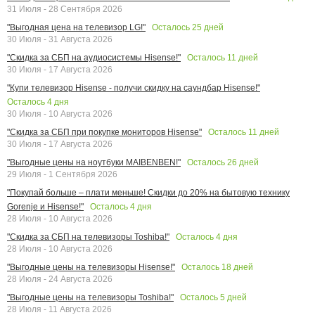
31 Июля - 28 Сентября 2026
Осталось
25
дней
"Выгодная цена на телевизор LG!"
30 Июля - 31 Августа 2026
Осталось
11
дней
"Скидка за СБП на аудиосистемы Hisense!"
30 Июля - 17 Августа 2026
"Купи телевизор Hisense - получи скидку на саундбар Hisense!"
Осталось
4
дня
30 Июля - 10 Августа 2026
Осталось
11
дней
"Скидка за СБП при покупке мониторов Hisense"
30 Июля - 17 Августа 2026
Осталось
26
дней
"Выгодные цены на ноутбуки MAIBENBEN!"
29 Июля - 1 Сентября 2026
"Покупай больше – плати меньше! Скидки до 20% на бытовую технику
Осталось
4
дня
Gorenje и Hisense!"
28 Июля - 10 Августа 2026
Осталось
4
дня
"Скидка за СБП на телевизоры Toshiba!"
28 Июля - 10 Августа 2026
Осталось
18
дней
"Выгодные цены на телевизоры Hisense!"
28 Июля - 24 Августа 2026
Осталось
5
дней
"Выгодные цены на телевизоры Toshiba!"
28 Июля - 11 Августа 2026