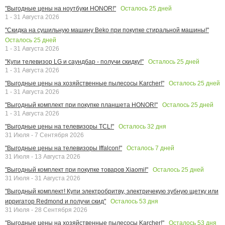
Осталось
25
дней
"Выгодные цены на ноутбуки HONOR!"
1 - 31 Августа 2026
"Скидка на сушильную машину Beko при покупке стиральной машины!"
Осталось
25
дней
1 - 31 Августа 2026
Осталось
25
дней
"Купи телевизор LG и саундбар - получи скидку!"
1 - 31 Августа 2026
Осталось
25
дней
"Выгодные цены на хозяйственные пылесосы Karcher!"
1 - 31 Августа 2026
Осталось
25
дней
"Выгодный комплект при покупке планшета HONOR!"
1 - 31 Августа 2026
Осталось
32
дня
"Выгодные цены на телевизоры TCL!"
31 Июля - 7 Сентября 2026
Осталось
7
дней
"Выгодные цены на телевизоры Iffalcon!"
31 Июля - 13 Августа 2026
Осталось
25
дней
"Выгодный комплект при покупке товаров Xiaomi!"
31 Июля - 31 Августа 2026
"Выгодный комплект! Купи электробритву, электричекую зубную щетку или
Осталось
53
дня
ирригатор Redmond и получи скид"
31 Июля - 28 Сентября 2026
Осталось
53
дня
"Выгодные цены на хозяйственные пылесосы Karcher!"