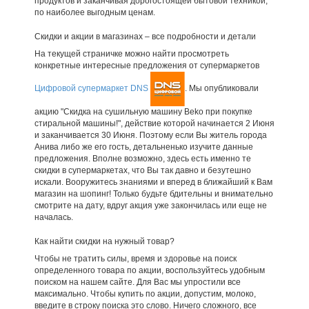
продуктов и заканчивая дорогостоящей бытовой техникой,
по наиболее выгодным ценам.
Скидки и акции в магазинах – все подробности и детали
На текущей страничке можно найти просмотреть
конкретные интересные предложения от супермаркетов
Цифровой супермаркет DNS
. Мы опубликовали
акцию "Скидка на сушильную машину Beko при покупке
стиральной машины!", действие которой начинается 2 Июня
и заканчивается 30 Июня. Поэтому если Вы житель города
Анива либо же его гость, детальненько изучите данные
предложения. Вполне возможно, здесь есть именно те
скидки в супермаркетах, что Вы так давно и безутешно
искали. Вооружитесь знаниями и вперед в ближайший к Вам
магазин на шопинг! Только будьте бдительны и внимательно
смотрите на дату, вдруг акция уже закончилась или еще не
началась.
Как найти скидки на нужный товар?
Чтобы не тратить силы, время и здоровье на поиск
определенного товара по акции, воспользуйтесь удобным
поиском на нашем сайте. Для Вас мы упростили все
максимально. Чтобы купить по акции, допустим, молоко,
введите в строку поиска это слово. Ничего сложного, все