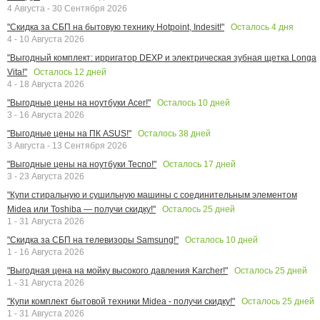
4 Августа - 30 Сентября 2026
Осталось
4
дня
"Скидка за СБП на бытовую технику Hotpoint, Indesit!"
4 - 10 Августа 2026
"Выгодный комплект: ирригатор DEXP и электрическая зубная щетка Longa
Осталось
12
дней
Vita!"
4 - 18 Августа 2026
Осталось
10
дней
"Выгодные цены на ноутбуки Acer!"
3 - 16 Августа 2026
Осталось
38
дней
"Выгодные цены на ПК ASUS!"
3 Августа - 13 Сентября 2026
Осталось
17
дней
"Выгодные цены на ноутбуки Tecno!"
3 - 23 Августа 2026
"Купи стиральную и сушильную машины с соединительным элементом
Осталось
25
дней
Midea или Toshiba — получи скидку!"
1 - 31 Августа 2026
Осталось
10
дней
"Скидка за СБП на телевизоры Samsung!"
1 - 16 Августа 2026
Осталось
25
дней
"Выгодная цена на мойку высокого давления Karcher!"
1 - 31 Августа 2026
Осталось
25
дней
"Купи комплект бытовой техники Midea - получи скидку!"
1 - 31 Августа 2026