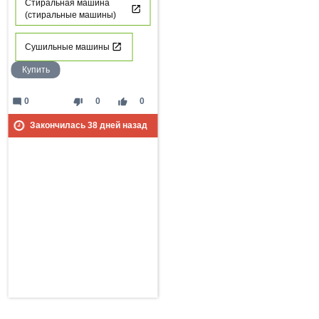
Стиральная машина
(стиральные машины)
Сушильные машины
Купить
mode_comment
thumb_down
thumb_up
0
0
0
Закончилась
38
дней назад