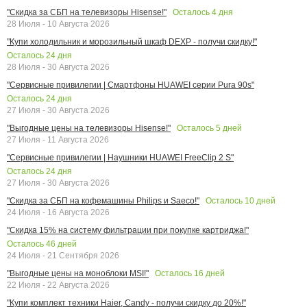
Осталось
4
дня
"Скидка за СБП на телевизоры Hisense!"
28 Июля - 10 Августа 2026
"Купи холодильник и морозильный шкаф DEXP - получи скидку!"
Осталось
24
дня
28 Июля - 30 Августа 2026
"Сервисные привилегии | Смартфоны HUAWEI серии Pura 90s"
Осталось
24
дня
27 Июля - 30 Августа 2026
Осталось
5
дней
"Выгодные цены на телевизоры Hisense!"
27 Июля - 11 Августа 2026
"Сервисные привилегии | Наушники HUAWEI FreeClip 2 S"
Осталось
24
дня
27 Июля - 30 Августа 2026
Осталось
10
дней
"Скидка за СБП на кофемашины Philips и Saeco!"
24 Июля - 16 Августа 2026
"Скидка 15% на систему фильтрации при покупке картриджа!"
Осталось
46
дней
24 Июля - 21 Сентября 2026
Осталось
16
дней
"Выгодные цены на моноблоки MSI!"
22 Июля - 22 Августа 2026
"Купи комплект техники Haier, Candy - получи скидку до 20%!"