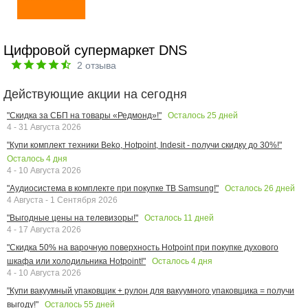
Цифровой супермаркет DNS
2
отзыва
Действующие акции на сегодня
Осталось
25
дней
"Скидка за СБП на товары «Редмонд»!"
4 - 31 Августа 2026
"Купи комплект техники Beko, Hotpoint, Indesit - получи скидку до 30%!"
Осталось
4
дня
4 - 10 Августа 2026
Осталось
26
дней
"Аудиосистема в комплекте при покупке ТВ Samsung!"
4 Августа - 1 Сентября 2026
Осталось
11
дней
"Выгодные цены на телевизоры!"
4 - 17 Августа 2026
"Скидка 50% на варочную поверхность Hotpoint при покупке духового
Осталось
4
дня
шкафа или холодильника Hotpoint!"
4 - 10 Августа 2026
"Купи вакуумный упаковщик + рулон для вакуумного упаковщика = получи
Осталось
55
дней
выгоду!"