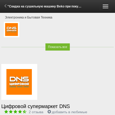
"Скидка на сушильную машину Beko при покупке стиральной машины!" (2 - 30 Июня 2026)
Пере
Электроника и Бытовая Техника
меню
Показать все
Цифровой супермаркет DNS
2
отзыва
добавить в любимые