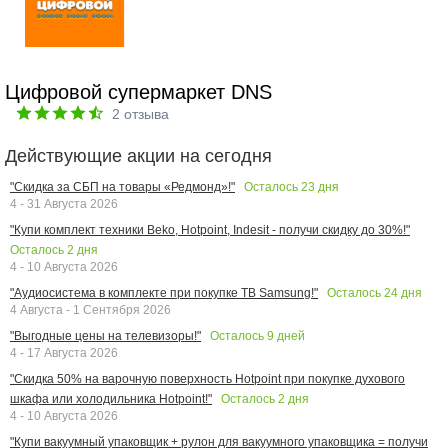
Цифровой супермаркет DNS
2
отзыва
Действующие акции на сегодня
Осталось
23
дня
"Скидка за СБП на товары «Редмонд»!"
4 - 31 Августа 2026
"Купи комплект техники Beko, Hotpoint, Indesit - получи скидку до 30%!"
Осталось
2
дня
4 - 10 Августа 2026
Осталось
24
дня
"Аудиосистема в комплекте при покупке ТВ Samsung!"
4 Августа - 1 Сентября 2026
Осталось
9
дней
"Выгодные цены на телевизоры!"
4 - 17 Августа 2026
"Скидка 50% на варочную поверхность Hotpoint при покупке духового
Осталось
2
дня
шкафа или холодильника Hotpoint!"
4 - 10 Августа 2026
"Купи вакуумный упаковщик + рулон для вакуумного упаковщика = получи