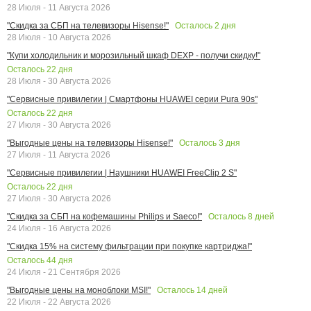
28 Июля - 11 Августа 2026
Осталось
2
дня
"Скидка за СБП на телевизоры Hisense!"
28 Июля - 10 Августа 2026
"Купи холодильник и морозильный шкаф DEXP - получи скидку!"
Осталось
22
дня
28 Июля - 30 Августа 2026
"Сервисные привилегии | Смартфоны HUAWEI серии Pura 90s"
Осталось
22
дня
27 Июля - 30 Августа 2026
Осталось
3
дня
"Выгодные цены на телевизоры Hisense!"
27 Июля - 11 Августа 2026
"Сервисные привилегии | Наушники HUAWEI FreeClip 2 S"
Осталось
22
дня
27 Июля - 30 Августа 2026
Осталось
8
дней
"Скидка за СБП на кофемашины Philips и Saeco!"
24 Июля - 16 Августа 2026
"Скидка 15% на систему фильтрации при покупке картриджа!"
Осталось
44
дня
24 Июля - 21 Сентября 2026
Осталось
14
дней
"Выгодные цены на моноблоки MSI!"
22 Июля - 22 Августа 2026