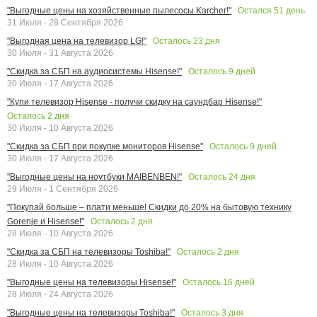
Остался
51
день
"Выгодные цены на хозяйственные пылесосы Karcher!"
31 Июля - 28 Сентября 2026
Осталось
23
дня
"Выгодная цена на телевизор LG!"
30 Июля - 31 Августа 2026
Осталось
9
дней
"Скидка за СБП на аудиосистемы Hisense!"
30 Июля - 17 Августа 2026
"Купи телевизор Hisense - получи скидку на саундбар Hisense!"
Осталось
2
дня
30 Июля - 10 Августа 2026
Осталось
9
дней
"Скидка за СБП при покупке мониторов Hisense"
30 Июля - 17 Августа 2026
Осталось
24
дня
"Выгодные цены на ноутбуки MAIBENBEN!"
29 Июля - 1 Сентября 2026
"Покупай больше – плати меньше! Скидки до 20% на бытовую технику
Осталось
2
дня
Gorenje и Hisense!"
28 Июля - 10 Августа 2026
Осталось
2
дня
"Скидка за СБП на телевизоры Toshiba!"
28 Июля - 10 Августа 2026
Осталось
16
дней
"Выгодные цены на телевизоры Hisense!"
28 Июля - 24 Августа 2026
Осталось
3
дня
"Выгодные цены на телевизоры Toshiba!"