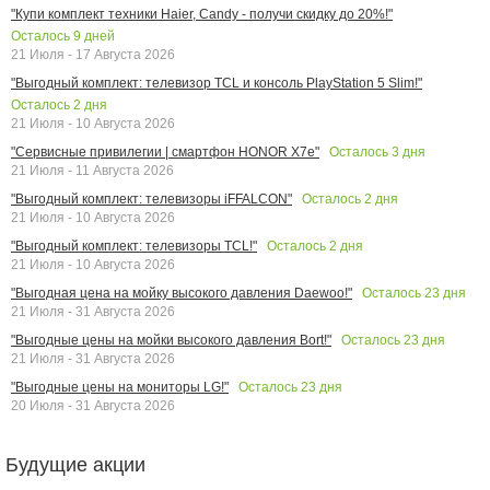
"Купи комплект техники Haier, Candy - получи скидку до 20%!"
Осталось
9
дней
21 Июля - 17 Августа 2026
"Выгодный комплект: телевизор TCL и консоль PlayStation 5 Slim!"
Осталось
2
дня
21 Июля - 10 Августа 2026
Осталось
3
дня
"Сервисные привилегии | смартфон HONOR X7e"
21 Июля - 11 Августа 2026
Осталось
2
дня
"Выгодный комплект: телевизоры iFFALCON"
21 Июля - 10 Августа 2026
Осталось
2
дня
"Выгодный комплект: телевизоры TCL!"
21 Июля - 10 Августа 2026
Осталось
23
дня
"Выгодная цена на мойку высокого давления Daewoo!"
21 Июля - 31 Августа 2026
Осталось
23
дня
"Выгодные цены на мойки высокого давления Bort!"
21 Июля - 31 Августа 2026
Осталось
23
дня
"Выгодные цены на мониторы LG!"
20 Июля - 31 Августа 2026
Будущие акции