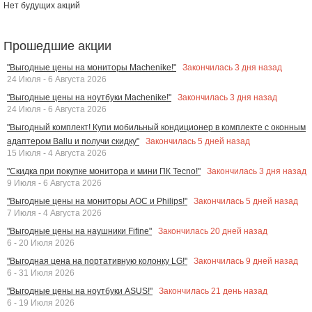
Нет будущих акций
Прошедшие акции
Закончилась
3
дня назад
"Выгодные цены на мониторы Machenike!"
24 Июля - 6 Августа 2026
Закончилась
3
дня назад
"Выгодные цены на ноутбуки Machenike!"
24 Июля - 6 Августа 2026
"Выгодный комплект! Купи мобильный кондиционер в комплекте с оконным
Закончилась
5
дней назад
адаптером Ballu и получи скидку"
15 Июля - 4 Августа 2026
Закончилась
3
дня назад
"Скидка при покупке монитора и мини ПК Tecno!"
9 Июля - 6 Августа 2026
Закончилась
5
дней назад
"Выгодные цены на мониторы AOC и Philips!"
7 Июля - 4 Августа 2026
Закончилась
20
дней назад
"Выгодные цены на наушники Fifine"
6 - 20 Июля 2026
Закончилась
9
дней назад
"Выгодная цена на портативную колонку LG!"
6 - 31 Июля 2026
Закончилась
21
день назад
"Выгодные цены на ноутбуки ASUS!"
6 - 19 Июля 2026