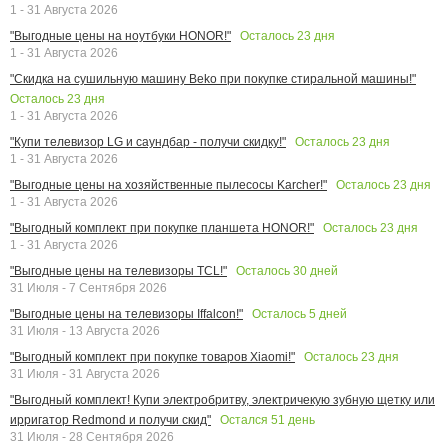
1 - 31 Августа 2026
Осталось
23
дня
"Выгодные цены на ноутбуки HONOR!"
1 - 31 Августа 2026
"Скидка на сушильную машину Beko при покупке стиральной машины!"
Осталось
23
дня
1 - 31 Августа 2026
Осталось
23
дня
"Купи телевизор LG и саундбар - получи скидку!"
1 - 31 Августа 2026
Осталось
23
дня
"Выгодные цены на хозяйственные пылесосы Karcher!"
1 - 31 Августа 2026
Осталось
23
дня
"Выгодный комплект при покупке планшета HONOR!"
1 - 31 Августа 2026
Осталось
30
дней
"Выгодные цены на телевизоры TCL!"
31 Июля - 7 Сентября 2026
Осталось
5
дней
"Выгодные цены на телевизоры Iffalcon!"
31 Июля - 13 Августа 2026
Осталось
23
дня
"Выгодный комплект при покупке товаров Xiaomi!"
31 Июля - 31 Августа 2026
"Выгодный комплект! Купи электробритву, электричекую зубную щетку или
Остался
51
день
ирригатор Redmond и получи скид"
31 Июля - 28 Сентября 2026