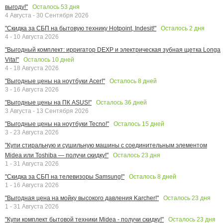
Осталось
53
дня
выгоду!"
4 Августа - 30 Сентября 2026
Осталось
2
дня
"Скидка за СБП на бытовую технику Hotpoint, Indesit!"
4 - 10 Августа 2026
"Выгодный комплект: ирригатор DEXP и электрическая зубная щетка Longa
Осталось
10
дней
Vita!"
4 - 18 Августа 2026
Осталось
8
дней
"Выгодные цены на ноутбуки Acer!"
3 - 16 Августа 2026
Осталось
36
дней
"Выгодные цены на ПК ASUS!"
3 Августа - 13 Сентября 2026
Осталось
15
дней
"Выгодные цены на ноутбуки Tecno!"
3 - 23 Августа 2026
"Купи стиральную и сушильную машины с соединительным элементом
Осталось
23
дня
Midea или Toshiba — получи скидку!"
1 - 31 Августа 2026
Осталось
8
дней
"Скидка за СБП на телевизоры Samsung!"
1 - 16 Августа 2026
Осталось
23
дня
"Выгодная цена на мойку высокого давления Karcher!"
1 - 31 Августа 2026
Осталось
23
дня
"Купи комплект бытовой техники Midea - получи скидку!"