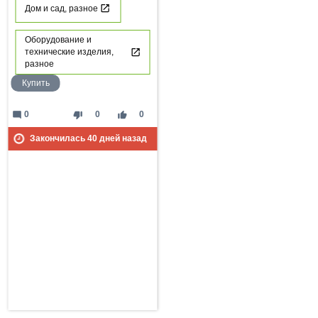
Дом и сад, разное
Оборудование и
технические изделия,
разное
Купить
mode_comment
thumb_down
thumb_up
0
0
0
Закончилась
40
дней назад