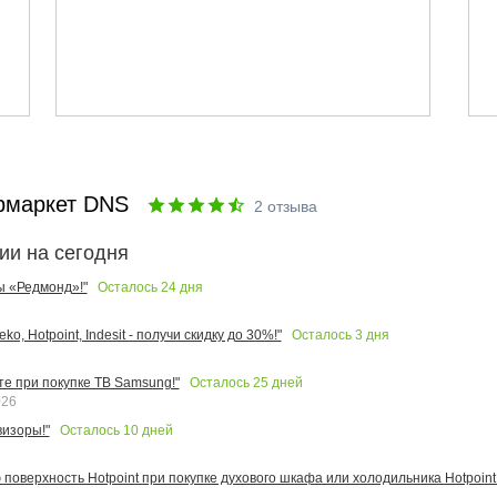
рмаркет DNS
2
отзыва
ии на сегодня
Осталось
24
дня
ы «Редмонд»!"
Осталось
3
дня
o, Hotpoint, Indesit - получи скидку до 30%!"
Осталось
25
дней
те при покупке ТВ Samsung!"
026
Осталось
10
дней
изоры!"
поверхность Hotpoint при покупке духового шкафа или холодильника Hotpoint!