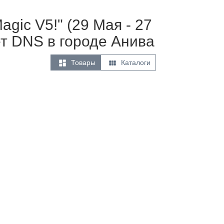
gic V5!" (29 Мая - 27
т DNS в городе Анива


Товары
Каталоги