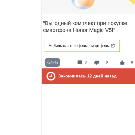
"Выгодный комплект при покупке
смартфона Honor Magic V5!"
Мобильные телефоны, смартфоны
mode_comment
thumb_down
thumb_up
Купить
0
0
0
Закончилась
12
дней назад