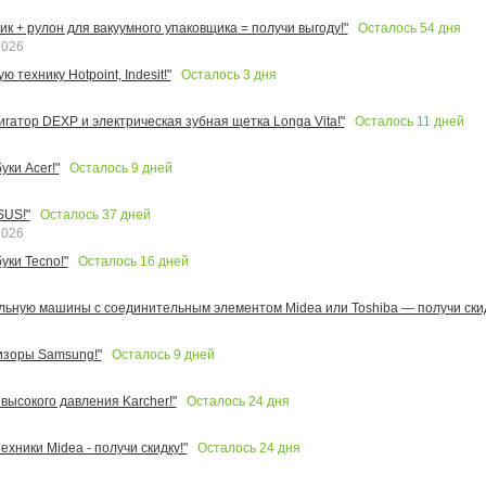
Осталось
54
дня
к + рулон для вакуумного упаковщика = получи выгоду!"
2026
Осталось
3
дня
 технику Hotpoint, Indesit!"
Осталось
11
дней
игатор DEXP и электрическая зубная щетка Longa Vita!"
Осталось
9
дней
ки Acer!"
Осталось
37
дней
SUS!"
2026
Осталось
16
дней
уки Tecno!"
льную машины с соединительным элементом Midea или Toshiba — получи скид
Осталось
9
дней
изоры Samsung!"
Осталось
24
дня
высокого давления Karcher!"
Осталось
24
дня
ехники Midea - получи скидку!"