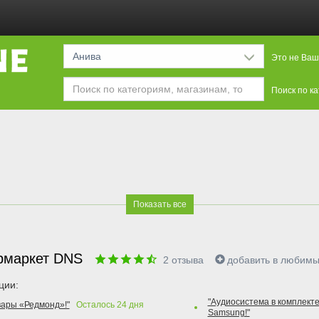
Анива
Это не Ваш
Поиск по к
Показать все
рмаркет DNS
2
отзыва
добавить в любим
ции:
"Аудиосистема в комплекте
вары «Редмонд»!"
Осталось
24
дня
Samsung!"