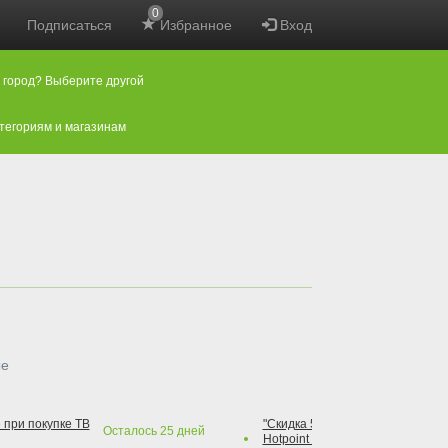
0
Подписаться
Избранное
Вход
 город? Выберите другой
атегориям и магазинам
ые
 при покупке ТВ
"Скидка 50% на варочную повер
Осталось
25
дней
Hotpoint при покупке духового 