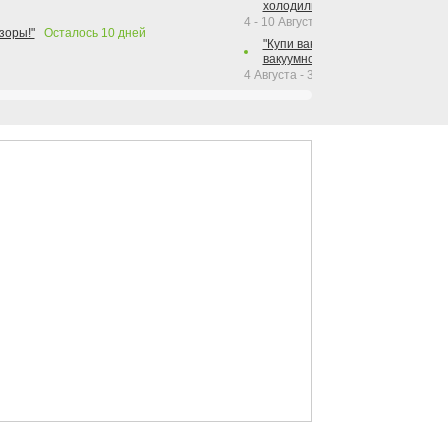
холодильника Hotpoint!"
4 - 10 Августа 2026
зоры!"
Осталось
10
дней
"Купи вакуумный упаковщик + р
вакуумного упаковщика = получи
4 Августа - 30 Сентября 2026