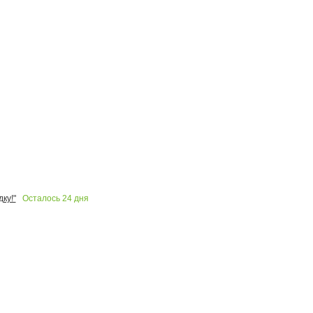
Осталось
24
дня
ку!"