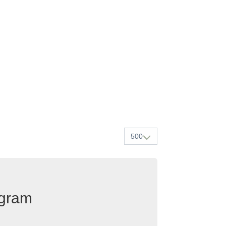
500
egram