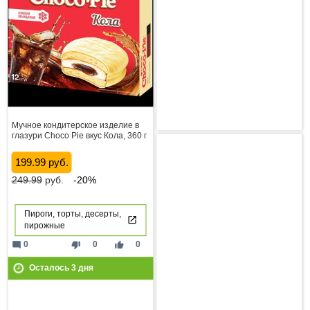
Мучное кондитерское изделие в
глазури Choco Pie вкус Кола, 360 г
199.99 руб.
249.99
руб.
-20%
Пироги, торты, десерты,
пирожные
mode_comment
thumb_down
thumb_up
0
0
0
Осталось
3
дня