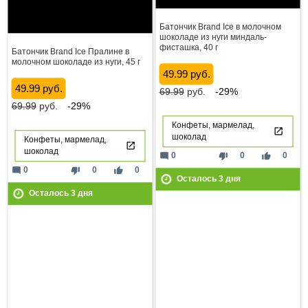
Батончик Brand Ice в молочном
шоколаде из нуги миндаль-
фисташка, 40 г
Батончик Brand Ice Пралине в
молочном шоколаде из нуги, 45 г
49.99 руб.
49.99 руб.
69.99
руб.
-29%
69.99
руб.
-29%
Конфеты, мармелад,
шоколад
Конфеты, мармелад,
шоколад
mode_comment
thumb_down
thumb_up
0
0
0
mode_comment
thumb_down
thumb_up
0
0
0
Осталось
3
дня
Осталось
3
дня