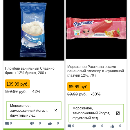
Мороженое Растишка эскимо
Пломбир ванильный Славино
банановый пломбир в клубничной
брикет 12% брикет, 200 г
глазури 12%, 70 г
109.99 руб.
69.99 руб.
189.99
руб.
-42%
99.99
руб.
-30%
Мороженое,
Мороженое,
замороженный йогурт,
замороженный йогурт,
фруктовый лед
фруктовый лед
mode_comment
thumb_down
thumb_up
0
0
0
mode_comment
thumb_down
thumb_up
0
0
0