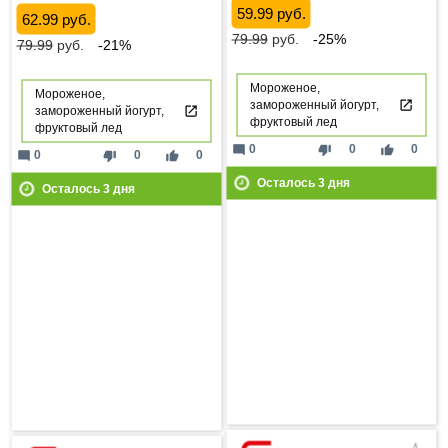
59.99 руб.
62.99 руб.
79.99
руб.
-25%
79.99
руб.
-21%
Мороженое,
Мороженое,
замороженный йогурт,
замороженный йогурт,
фруктовый лед
фруктовый лед
mode_comment
thumb_down
thumb_up
0
0
0
mode_comment
thumb_down
thumb_up
0
0
0
Осталось
3
дня
Осталось
3
дня