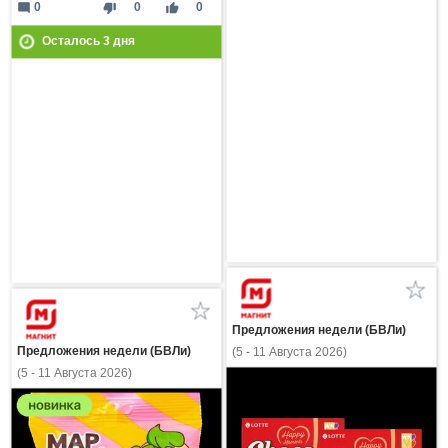
mode_comment
thumb_down
thumb_up
0
0
0
Осталось
3
дня
Предложения недели (БВЛи)
Предложения недели (БВЛи)
(5 - 11 Августа 2026)
(5 - 11 Августа 2026)