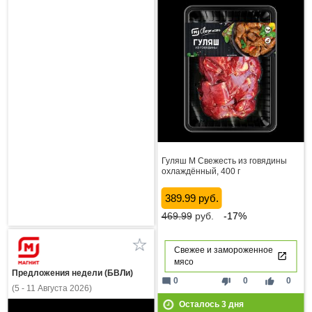
Гуляш М Свежесть из говядины
охлаждённый, 400 г
389.99 руб.
469.99
руб.
-17%
Свежее и замороженное
мясо
Предложения недели (БВЛи)
mode_comment
thumb_down
thumb_up
0
0
0
(5 - 11 Августа 2026)
Осталось
3
дня