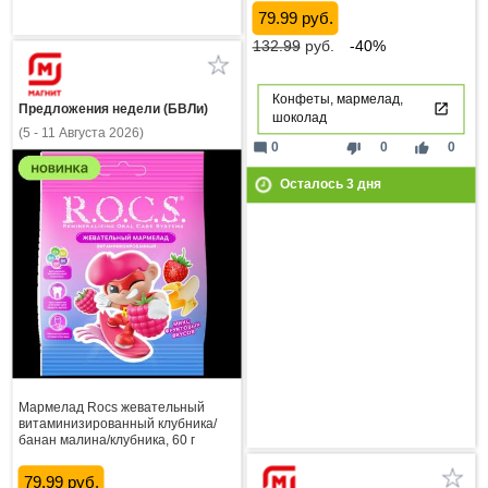
79.99 руб.
132.99
руб.
-40%
Конфеты, мармелад,
Предложения недели (БВЛи)
шоколад
(5 - 11 Августа 2026)
mode_comment
thumb_down
thumb_up
0
0
0
Осталось
3
дня
Мармелад Rocs жевательный
витаминизированный клубника/
банан малина/клубника, 60 г
79.99 руб.