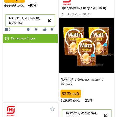
132.99
руб.
-40%
Предложения недели (БВЛи)
(5 - 11 Августа 2026)
Конфеты, мармелад,
шоколад
mode_comment
thumb_down
thumb_up
0
0
0
Осталось
3
дня
Покупайте больше - платите
меньше!
99.99 руб.
129.99
руб.
-23%
Конфеты, мармелад,