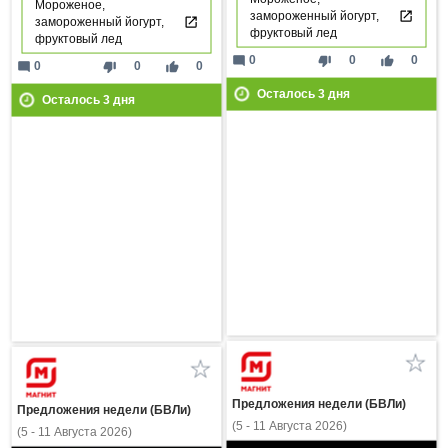
Мороженое,
замороженный йогурт,
замороженный йогурт,
фруктовый лед
фруктовый лед
mode_comment
thumb_down
thumb_up
0
0
0
mode_comment
thumb_down
thumb_up
0
0
0
Осталось
3
дня
Осталось
3
дня
Предложения недели (БВЛи)
Предложения недели (БВЛи)
(5 - 11 Августа 2026)
(5 - 11 Августа 2026)