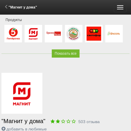
"Магнит у дома"
Пере
Продукты
меню
Показать все
"Магнит у дома"
503
отзыва
добавить в любимые