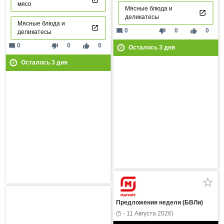
мясо
Мясные блюда и
деликатесы
Мясные блюда и
mode_comment
thumb_down
thumb_up
0
0
0
деликатесы
mode_comment
thumb_down
thumb_up
0
0
0
Осталось
3
дня
Осталось
3
дня
Предложения недели (БВЛи)
(5 - 11 Августа 2026)