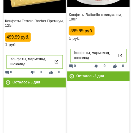
Конфеты Raffaello с миндалем,
100 г
Конфеты Ferrero Rocher Премиум,
125 г
399.99 руб.
499.99 руб.
1
руб.
1
руб.
Конфеты, мармелад,
шоколад
Конфеты, мармелад,
шоколад
mode_comment
thumb_down
thumb_up
0
0
0
mode_comment
thumb_down
thumb_up
0
0
0
Осталось
3
дня
Осталось
3
дня