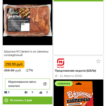
Шашлык М Свежесть из свинины
охлаждённый
299.99 руб.
359.99
руб.
-17%
Предложения недели (БВЛи)
(5 - 11 Августа 2026)
Маринованное мясо,
шашлык
mode_comment
thumb_down
thumb_up
0
0
0
Осталось
3
дня