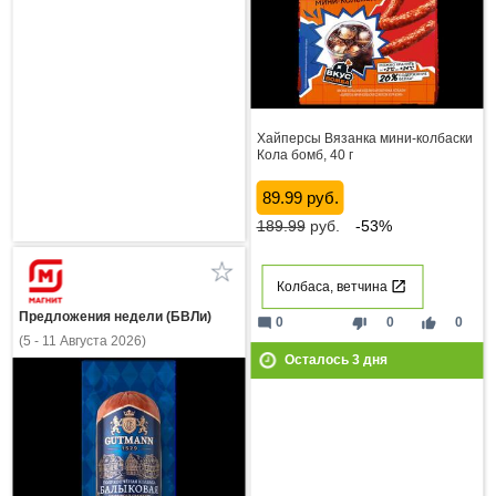
Хайперсы Вязанка мини-колбаски
Кола бомб, 40 г
89.99 руб.
189.99
руб.
-53%
Колбаса, ветчина
Предложения недели (БВЛи)
mode_comment
thumb_down
thumb_up
0
0
0
(5 - 11 Августа 2026)
Осталось
3
дня