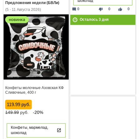
шоколад
Предложения недели (БВЛи)
mode_comment
thumb_down
thumb_up
0
0
0
(5 - 11 Августа 2026)
Осталось
3
дня
Конфеты молочные Азовская КФ
Сливочные, 400 г
119.99 руб.
149.99
руб.
-20%
Конфеты, мармелад,
шоколад