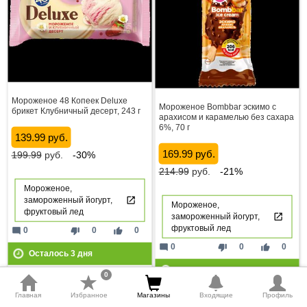
Мороженое 48 Копеек Deluxe
Мороженое Bombbar эскимо с
брикет Клубничный десерт, 243 г
арахисом и карамелью без сахара
6%, 70 г
139.99 руб.
169.99 руб.
199.99
руб.
-30%
214.99
руб.
-21%
Мороженое,
замороженный йогурт,
Мороженое,
фруктовый лед
замороженный йогурт,
фруктовый лед
mode_comment
thumb_down
thumb_up
0
0
0
mode_comment
thumb_down
thumb_up
0
0
0
Осталось
3
дня
Осталось
3
дня
0
Главная
Избранное
Магазины
Входящие
Профиль