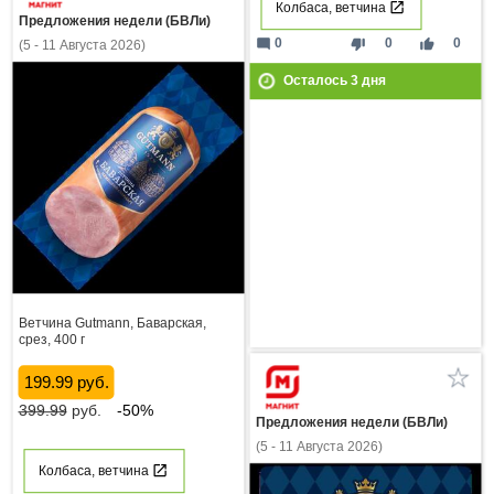
Колбаса, ветчина
Предложения недели (БВЛи)
mode_comment
thumb_down
thumb_up
0
0
0
(5 - 11 Августа 2026)
Осталось
3
дня
Ветчина Gutmann, Баварская,
срез, 400 г
199.99 руб.
399.99
руб.
-50%
Предложения недели (БВЛи)
(5 - 11 Августа 2026)
Колбаса, ветчина