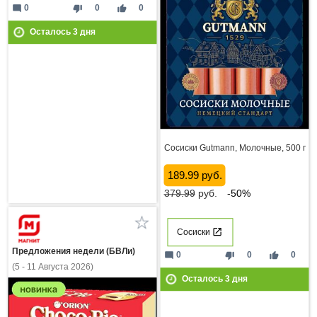
mode_comment
thumb_down
thumb_up
0
0
0
Осталось
3
дня
Сосиски Gutmann, Молочные, 500 г
189.99 руб.
379.99
руб.
-50%
Сосиски
Предложения недели (БВЛи)
mode_comment
thumb_down
thumb_up
0
0
0
(5 - 11 Августа 2026)
Осталось
3
дня