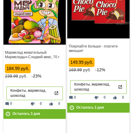
Покупайте больше - платите
меньше!
Мармелад жевательный
Мармеладыч Сладкий микс, 70 г
149.99 руб.
184.99 руб.
169.99
руб.
-12%
239.99
руб.
-23%
Конфеты, мармелад,
шоколад
Конфеты, мармелад,
шоколад
mode_comment
thumb_down
thumb_up
0
0
0
mode_comment
thumb_down
thumb_up
0
0
0
Осталось
3
дня
Осталось
3
дня