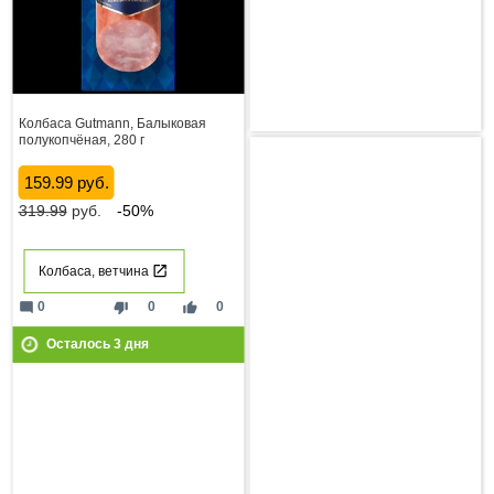
Колбаса Gutmann, Балыковая
полукопчёная, 280 г
159.99 руб.
319.99
руб.
-50%
Колбаса, ветчина
mode_comment
thumb_down
thumb_up
0
0
0
Осталось
3
дня