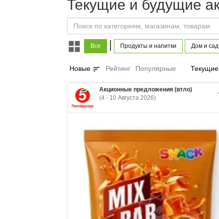
Текущие и будущие а
|
Все
Продукты и напитки
Дом и сад
sort
Новые
Рейтинг
Популярные
Текущие
Акционные предложения (втло)
(4 - 10 Августа 2026)