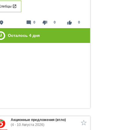
Хлебцы
lace
mode_comment
thumb_down
thumb_up
0
0
0
Осталось
4
дня
Акционные предложения (втло)
(4 - 10 Августа 2026)