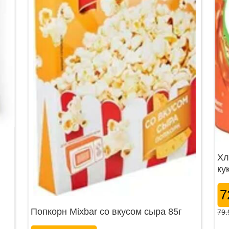
Хл
ку
7
Попкорн Mixbar со вкусом сыра 85г
79.