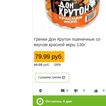
Гренки Дон Крутон пшеничные со
вкусом красной икры 130г
79.99 руб.
94.99
руб.
-16%
Сухарики, гренки
place
mode_comment
thumb_down
thumb_up
0
0
0
Осталось
4
дня