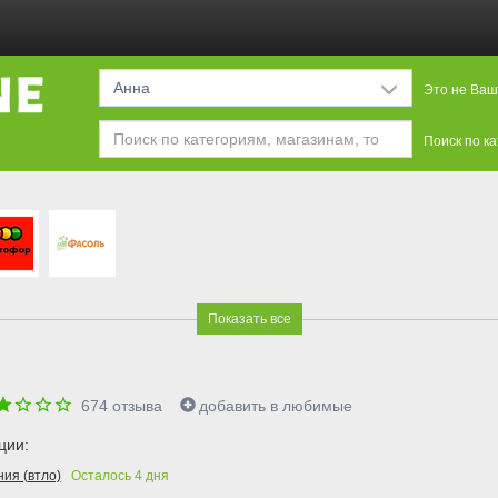
Анна
Это не Ваш
Поиск по к
Показать все
674
отзыва
добавить в любимые
ции:
ия (втло)
Осталось
4
дня