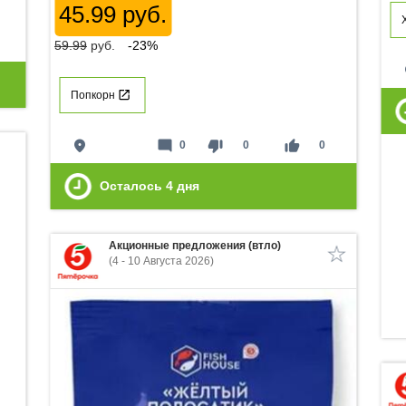
45.99 руб.
59.99
руб.
-23%
p
Попкорн
place
mode_comment
thumb_down
thumb_up
0
0
0
Осталось
4
дня
Акционные предложения (втло)
(4 - 10 Августа 2026)