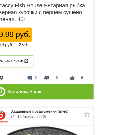
тассу Fish House Янтарная рыбка
верная кусочки с перцем сушено-
леная, 40г
9.99 руб.
99
руб.
-25%
Рыбные снеки
lace
mode_comment
thumb_down
thumb_up
0
0
0
Осталось
4
дня
Акционные предложения (втло)
(4 - 10 Августа 2026)