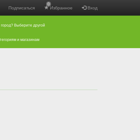
0
Подписаться
Избранное
Вход
 город? Выберите другой
атегориям и магазинам