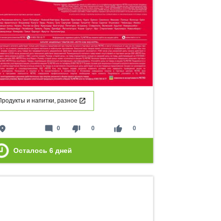
Продукты и напитки, разное
lace
mode_comment
thumb_down
thumb_up
0
0
0
Осталось
6
дней