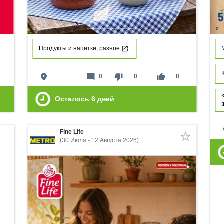
Продукты и напитки, разное
place
mode_comment
thumb_down
thumb_up
0
0
0
Осталось
6
дней
p
Fine Life
(30 Июля - 12 Августа 2026)