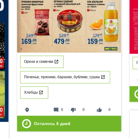
Орехи и семечки
Печенье, пряники, баранки, бублики, сушка
p
Хлебцы
place
mode_comment
thumb_down
thumb_up
0
0
0
Осталось
6
дней