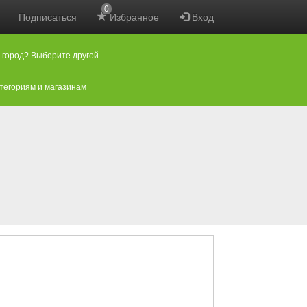
0
Подписаться
Избранное
Вход
 город? Выберите другой
атегориям и магазинам