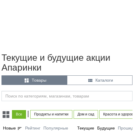
Текущие и будущие акции
Апаринки


Товары
Каталоги
|
Все
Продукты и напитки
Дом и сад
Красота и здоров
sort
Новые
Рейтинг
Популярные
Текущие
Будущие
Прошед