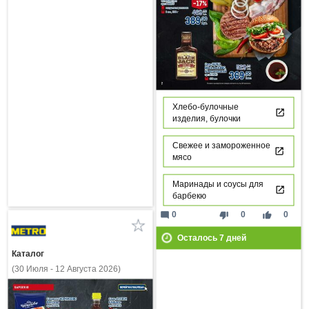
Хлебо-булочные
изделия, булочки
Свежее и замороженное
мясо
Маринады и соусы для
барбекю
mode_comment
thumb_down
thumb_up
0
0
0
Осталось
7
дней
Каталог
(30 Июля - 12 Августа 2026)