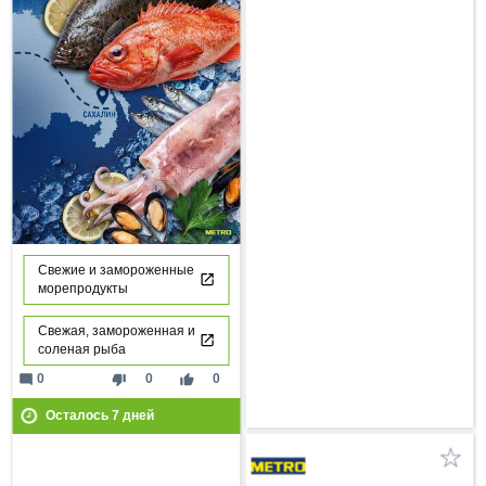
Свежие и замороженные
морепродукты
Свежая, замороженная и
соленая рыба
mode_comment
thumb_down
thumb_up
0
0
0
Осталось
7
дней