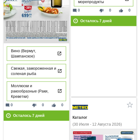
морепродукты
mode_comment
thumb_down
thumb_up
0
0
0
Осталось
7
дней
Вино (Вермут,
Шампанское)
Свежая, замороженная и
соленая рыба
Моллюски и
ракообразные (Раки,
Креветки)
mode_comment
thumb_down
thumb_up
0
0
0
Осталось
7
дней
Каталог
(30 Июля - 12 Августа 2026)