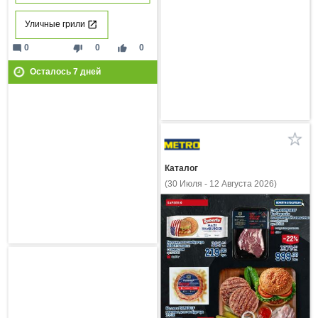
Уличные грили
mode_comment
thumb_down
thumb_up
0
0
0
Осталось
7
дней
Каталог
(30 Июля - 12 Августа 2026)