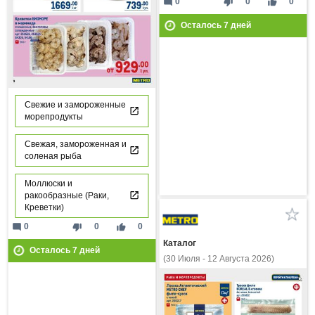
mode_comment
thumb_down
thumb_up
0
0
0
Осталось
7
дней
Свежие и замороженные
морепродукты
Свежая, замороженная и
соленая рыба
Моллюски и
ракообразные (Раки,
Креветки)
mode_comment
thumb_down
thumb_up
0
0
0
Каталог
Осталось
7
дней
(30 Июля - 12 Августа 2026)