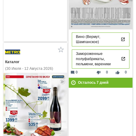
Вино (Вермут,
Шампанское)
Замороженные
полуфабрикаты,
Каталог
пельмени, вареники
(30 Июля - 12 Августа 2026)
mode_comment
thumb_down
thumb_up
0
0
0
Осталось
7
дней