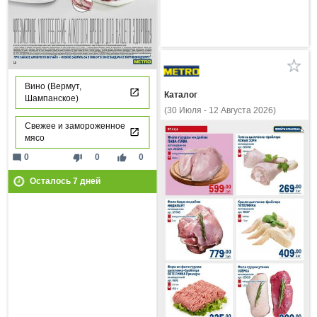
Вино (Вермут,
Каталог
Шампанское)
(30 Июля - 12 Августа 2026)
Свежее и замороженное
мясо
mode_comment
thumb_down
thumb_up
0
0
0
Осталось
7
дней