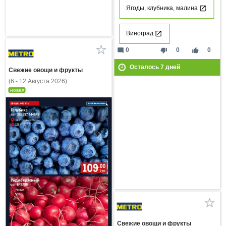
Ягоды, клубника, малина
Виноград
mode_comment
thumb_down
thumb_up
0
0
0
Осталось
7
дней
Свежие овощи и фрукты
(6 - 12 Августа 2026)
новая
Свежие овощи и фрукты