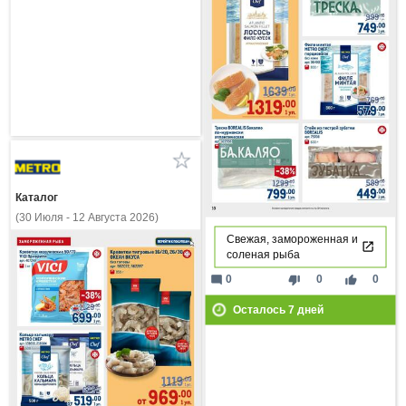
Каталог
(30 Июля - 12 Августа 2026)
Свежая, замороженная и
соленая рыба
mode_comment
thumb_down
thumb_up
0
0
0
Осталось
7
дней