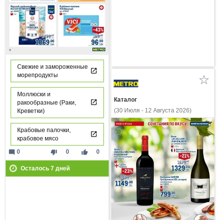
Свежие и замороженные
морепродукты
Моллюски и
Каталог
ракообразные (Раки,
(30 Июля - 12 Августа 2026)
Креветки)
Крабовые палочки,
крабовое мясо
mode_comment
thumb_down
thumb_up
0
0
0
Осталось
7
дней