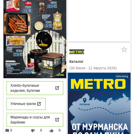
Каталог
(30 Июля - 12 Августа 2026)
Хлебо-булочные
изделия, булочки
Уличные грили
Маринады и соусы для
барбекю
mode_comment
thumb_down
thumb_up
0
0
0