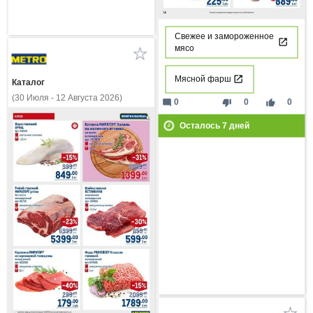
Свежее и замороженное
мясо
Мясной фарш
Каталог
(30 Июля - 12 Августа 2026)
mode_comment
thumb_down
thumb_up
0
0
0
Осталось
7
дней