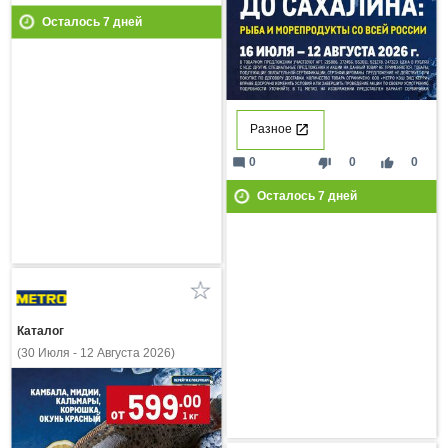
Осталось
7
дней
Разное
mode_comment
thumb_down
thumb_up
0
0
0
Осталось
7
дней
Каталог
(30 Июля - 12 Августа 2026)