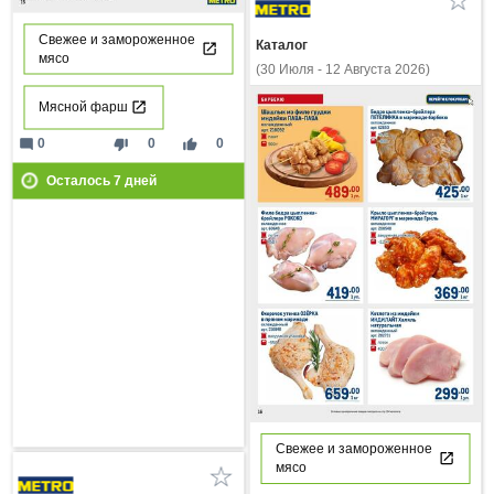
Свежее и замороженное
Каталог
мясо
(30 Июля - 12 Августа 2026)
Мясной фарш
mode_comment
thumb_down
thumb_up
0
0
0
Осталось
7
дней
Свежее и замороженное
мясо