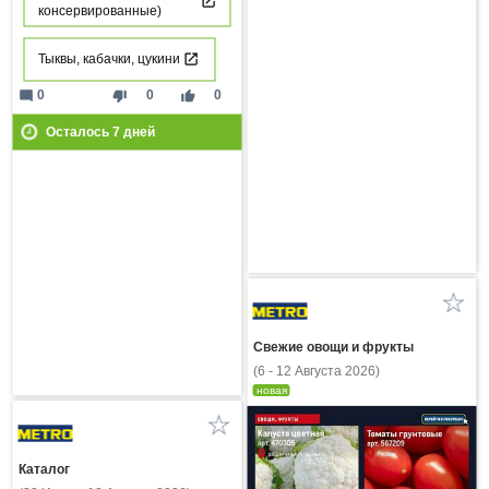
консервированные)
Тыквы, кабачки, цукини
mode_comment
thumb_down
thumb_up
0
0
0
Осталось
7
дней
Свежие овощи и фрукты
(6 - 12 Августа 2026)
новая
Каталог