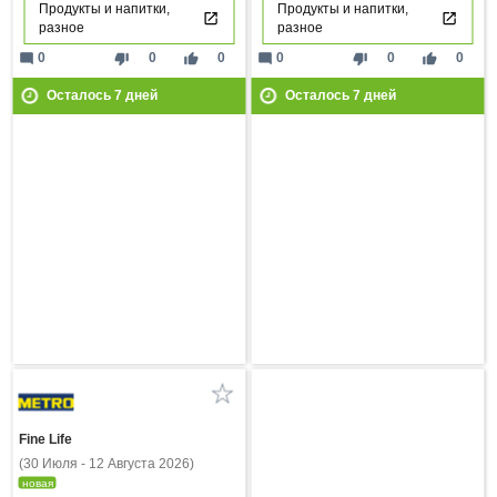
Продукты и напитки,
Продукты и напитки,
разное
разное
mode_comment
thumb_down
thumb_up
mode_comment
thumb_down
thumb_up
0
0
0
0
0
0
Осталось
7
дней
Осталось
7
дней
Fine Life
(30 Июля - 12 Августа 2026)
новая