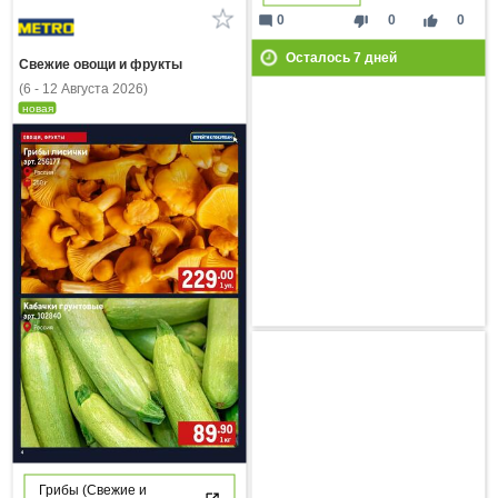
mode_comment
thumb_down
thumb_up
0
0
0
Осталось
7
дней
Свежие овощи и фрукты
(6 - 12 Августа 2026)
новая
Грибы (Свежие и