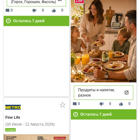
(Горох, Горошек, Фасоль)
mode_comment
thumb_down
thumb_up
0
0
0
Осталось
7
дней
Продукты и напитки,
разное
mode_comment
thumb_down
thumb_up
0
0
0
Осталось
7
дней
Fine Life
(30 Июля - 12 Августа 2026)
новая