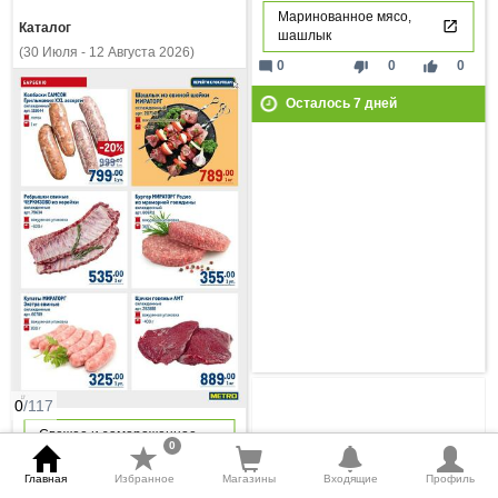
Маринованное мясо,
Каталог
шашлык
(30 Июля - 12 Августа 2026)
mode_comment
thumb_down
thumb_up
0
0
0
Осталось
7
дней
0
/117
Свежее и замороженное
0
мясо
Главная
Избранное
Магазины
Входящие
Профиль
Замороженные