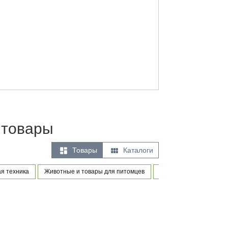
 товары


Товары
Каталоги
я техника
Животные и товары для питомцев
Товары для новорожде