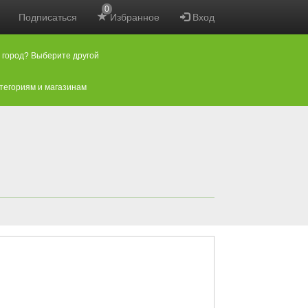
0
Подписаться
Избранное
Вход
 город? Выберите другой
атегориям и магазинам