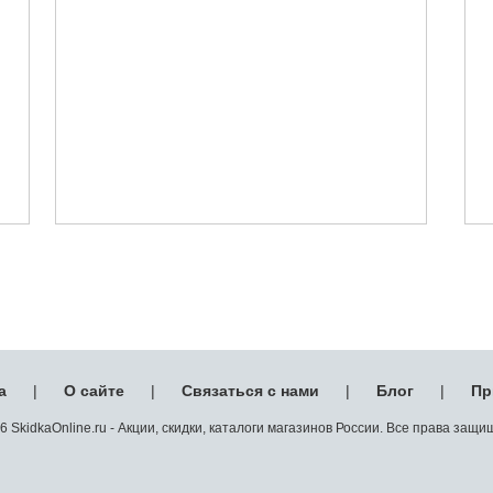
а
|
О сайте
|
Связаться с нами
|
Блог
|
Пр
 SkidkaOnline.ru - Акции, скидки, каталоги магазинов России. Все права защ