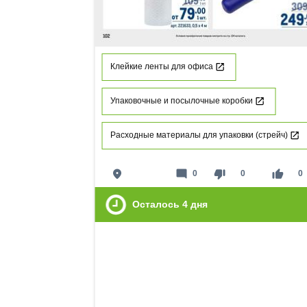
Клейкие ленты для офиса
Упаковочные и посылочные коробки
Расходные материалы для упаковки (стрейч)
place
mode_comment
thumb_down
thumb_up
0
0
0
Осталось
4
дня