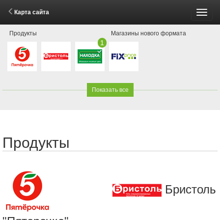
Карта сайта
Пере
Продукты
Магазины нового формата
меню
1
Показать все
Продукты
Бристоль