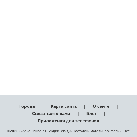
Города
|
Карта сайта
|
О сайте
|
Связаться с нами
|
Блог
|
Приложения для телефонов
©2026 SkidkaOnline.ru - Акции, скидки, каталоги магазинов России. Все