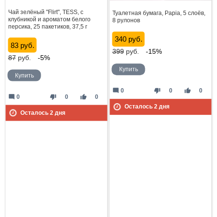
Чай зелёный "Flirt", TESS, с
Туалетная бумага, Papia, 5 слоёв,
клубникой и ароматом белого
8 рулонов
персика, 25 пакетиков, 37,5 г
340 руб.
83 руб.
399
руб.
-15%
87
руб.
-5%
Купить
Купить
mode_comment
thumb_down
thumb_up
0
0
0
mode_comment
thumb_down
thumb_up
0
0
0
Осталось
2
дня
Осталось
2
дня