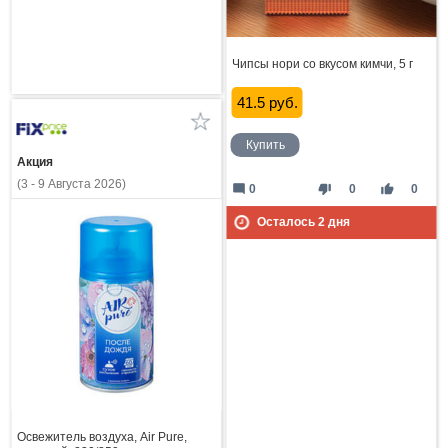
Чипсы нори со вкусом кимчи, 5 г
41.5 руб.
Купить
Акция
(3 - 9 Августа 2026)
mode_comment
thumb_down
thumb_up
0
0
0
Осталось
2
дня
Освежитель воздуха, Air Pure,