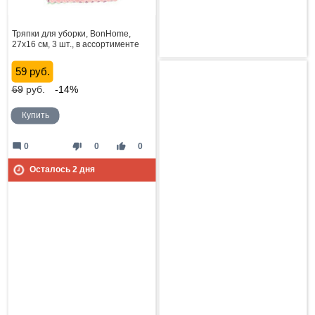
Тряпки для уборки, BonHome,
27х16 см, 3 шт., в ассортименте
59 руб.
69
руб.
-14%
Купить
mode_comment
thumb_down
thumb_up
0
0
0
Осталось
2
дня