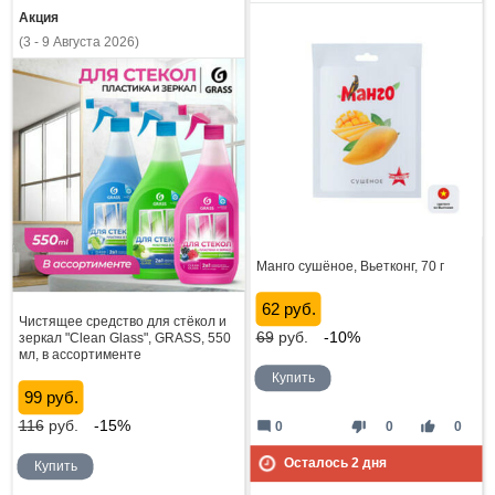
Акция
(3 - 9 Августа 2026)
Манго сушёное, Вьетконг, 70 г
62 руб.
Чистящее средство для стёкол и
69
руб.
-10%
зеркал "Clean Glass", GRASS, 550
мл, в ассортименте
Купить
99 руб.
116
руб.
-15%
mode_comment
thumb_down
thumb_up
0
0
0
Осталось
2
дня
Купить