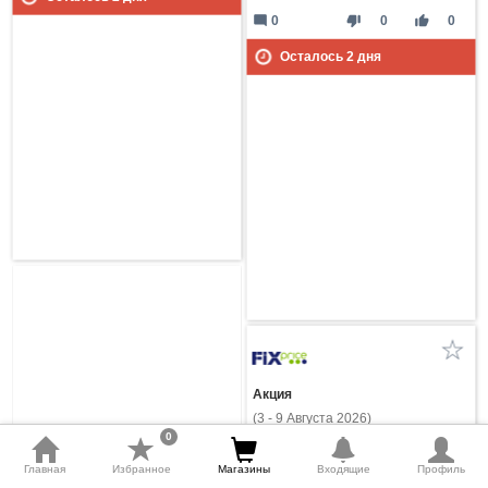
mode_comment
thumb_down
thumb_up
0
0
0
Осталось
2
дня
Акция
(3 - 9 Августа 2026)
0
Главная
Избранное
Магазины
Входящие
Профиль