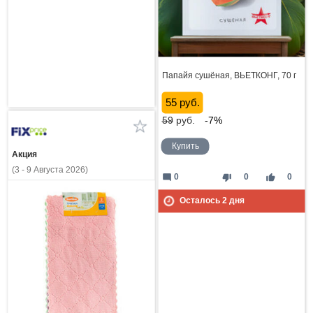
Папайя сушёная, ВЬЕТКОНГ, 70 г
55 руб.
59
руб.
-7%
Купить
Акция
(3 - 9 Августа 2026)
mode_comment
thumb_down
thumb_up
0
0
0
Осталось
2
дня