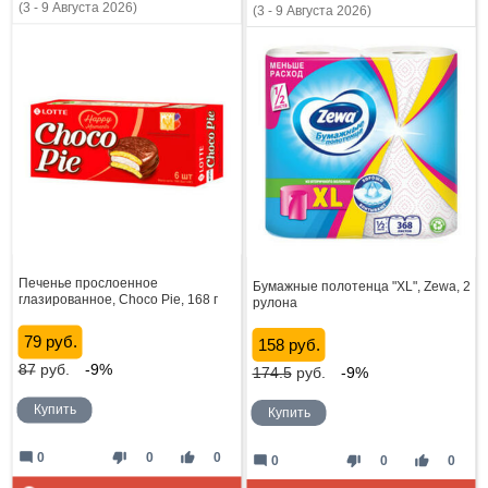
(3 - 9 Августа 2026)
(3 - 9 Августа 2026)
Печенье прослоенное
Бумажные полотенца "XL", Zewa, 2
глазированное, Choco Pie, 168 г
рулона
79 руб.
158 руб.
87
руб.
-9%
174.5
руб.
-9%
Купить
Купить
mode_comment
thumb_down
thumb_up
0
0
0
mode_comment
thumb_down
thumb_up
0
0
0