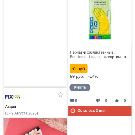
Перчатки хозяйственные,
BonHome, 1 пара, в ассортименте
51 руб.
59
руб.
-14%
Купить
mode_comment
thumb_down
thumb_up
0
0
0
Акция
Осталось
2
дня
(3 - 9 Августа 2026)