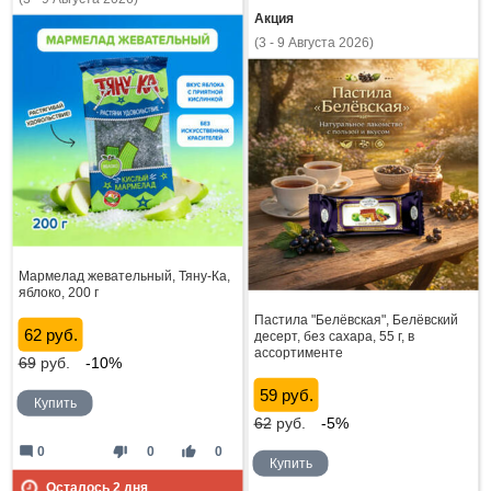
Акция
(3 - 9 Августа 2026)
Мармелад жевательный, Тяну-Ка,
яблоко, 200 г
Пастила "Белёвская", Белёвский
62 руб.
десерт, без сахара, 55 г, в
ассортименте
69
руб.
-10%
59 руб.
Купить
62
руб.
-5%
mode_comment
thumb_down
thumb_up
0
0
0
Купить
Осталось
2
дня