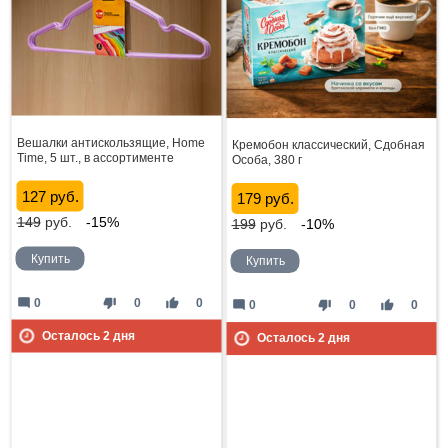
Вешалки антискользящие, Home
Кремобон классический, Сдобная
Time, 5 шт., в ассортименте
Особа, 380 г
127 руб.
179 руб.
149
руб.
-15%
199
руб.
-10%
Купить
Купить
mode_comment
thumb_down
thumb_up
0
0
0
mode_comment
thumb_down
thumb_up
0
0
0
Осталось
2
дня
Осталось
2
дня