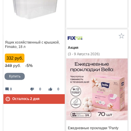
Ящик хозяйственный с крышкой,
Fimako, 18 л
Акция
(3 - 9 Августа 2026)
332 руб.
349
руб.
-5%
Купить
mode_comment
thumb_down
thumb_up
0
0
0
Осталось
2
дня
Ежедневные прокладки "Panty