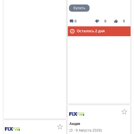
Купить
mode_comment
thumb_down
thumb_up
0
0
0
Осталось
2
дня
Акция
(3 - 9 Августа 2026)