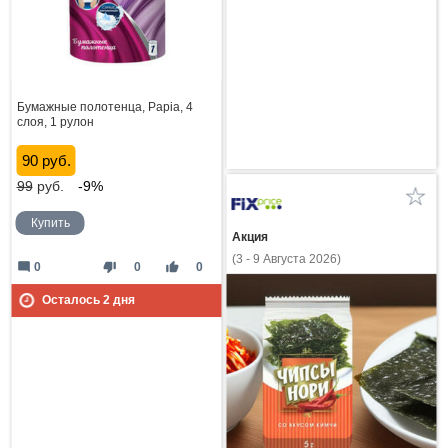
Бумажные полотенца, Papia, 4
слоя, 1 рулон
90 руб.
99
руб.
-9%
Купить
Акция
(3 - 9 Августа 2026)
mode_comment
thumb_down
thumb_up
0
0
0
Осталось
2
дня