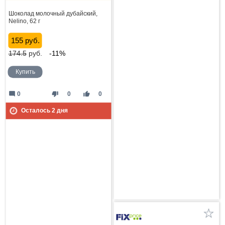
Шоколад молочный дубайский,
Nelino, 62 г
155 руб.
174.5
руб.
-11%
Купить
mode_comment
thumb_down
thumb_up
0
0
0
Осталось
2
дня