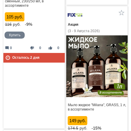
сменный, 230/250 мл, в
ассортименте
105 руб.
116
руб.
-9%
Акция
(3 - 9 Августа 2026)
Купить
mode_comment
thumb_down
thumb_up
0
0
0
Осталось
2
дня
Мыло жидкое "Milana", GRASS, 1 л,
в ассортименте
149 руб.
174.5
руб.
-15%