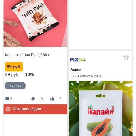
Конфеты "Чио Рио", 180 г
89 руб.
Акция
99
руб.
-10%
(3 - 9 Августа 2026)
Купить
mode_comment
thumb_down
thumb_up
0
0
0
Осталось
2
дня