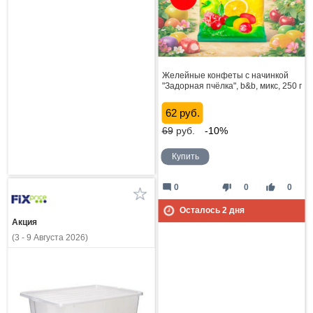
Желейные конфеты с начинкой
"Задорная пчёлка", b&b, микс, 250 г
62 руб.
69
руб.
-10%
Купить
mode_comment
thumb_down
thumb_up
0
0
0
Осталось
2
дня
Акция
(3 - 9 Августа 2026)