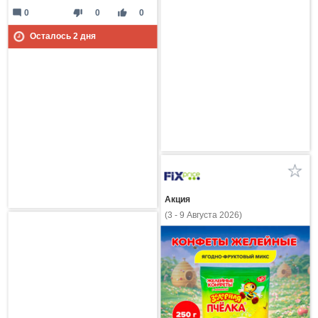
mode_comment
thumb_down
thumb_up
0
0
0
Осталось
2
дня
Акция
(3 - 9 Августа 2026)