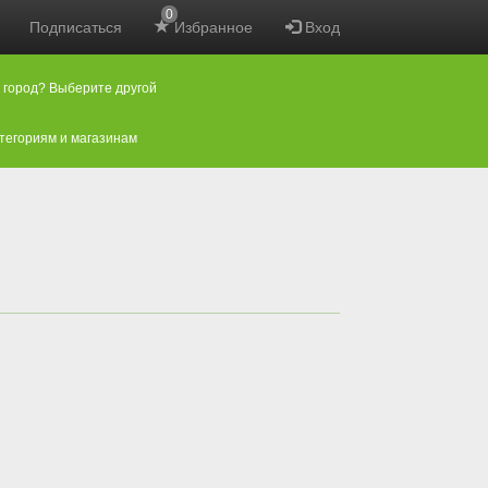
0
Подписаться
Избранное
Вход
 город? Выберите другой
атегориям и магазинам