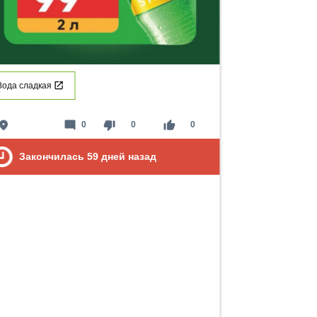
Вода сладкая
lace
mode_comment
thumb_down
thumb_up
0
0
0
Закончилась
59
дней назад