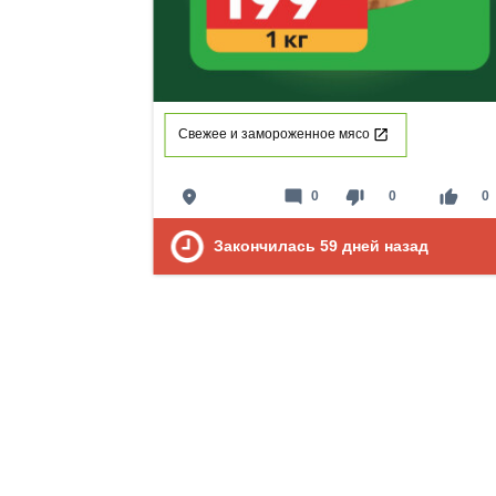
Свежее и замороженное мясо
place
mode_comment
thumb_down
thumb_up
0
0
0
Закончилась
59
дней назад