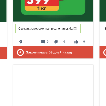
Свежая, замороженная и соленая рыба
place
mode_comment
thumb_down
thumb_up
p
0
0
0
Закончилась
59
дней назад