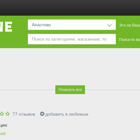
Апастово
Это не Ваш
Поиск по к
Показать все
77
отзывов
добавить в любимые
ции:
ней