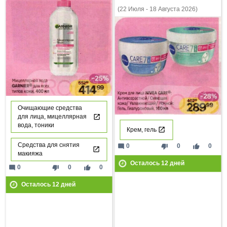
(22 Июля - 18 Августа 2026)
Очищающие средства
для лица, мицеллярная
вода, тоники
Крем, гель
Средства для снятия
mode_comment
thumb_down
thumb_up
0
0
0
макияжа
Осталось
12
дней
mode_comment
thumb_down
thumb_up
0
0
0
Осталось
12
дней