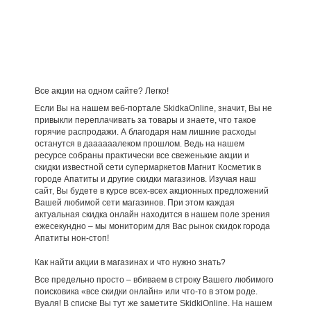
Все акции на одном сайте? Легко!
Если Вы на нашем веб-портале SkidkaOnline, значит, Вы не
привыкли переплачивать за товары и знаете, что такое
горячие распродажи. А благодаря нам лишние расходы
останутся в даааааалеком прошлом. Ведь на нашем
ресурсе собраны практически все свеженькие акции и
скидки известной сети супермаркетов Магнит Косметик в
городе Апатиты и другие скидки магазинов. Изучая наш
сайт, Вы будете в курсе всех-всех акционных предложений
Вашей любимой сети магазинов. При этом каждая
актуальная скидка онлайн находится в нашем поле зрения
ежесекундно – мы мониторим для Вас рынок скидок города
Апатиты нон-стоп!
Как найти акции в магазинах и что нужно знать?
Все предельно просто – вбиваем в строку Вашего любимого
поисковика «все скидки онлайн» или что-то в этом роде.
Вуаля! В списке Вы тут же заметите SkidkiOnline. На нашем