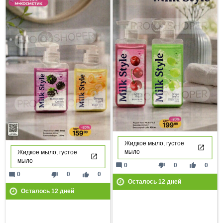
Жидкое мыло, густое
мыло
Жидкое мыло, густое
мыло
mode_comment
thumb_down
thumb_up
0
0
0
mode_comment
thumb_down
thumb_up
0
0
0
Осталось
12
дней
Осталось
12
дней