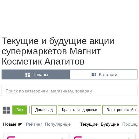
Текущие и будущие акции
супермаркетов Магнит
Косметик Апатитов


Товары
Каталоги
|
Все
Дом и сад
Красота и здоровье
Электроника, быт
sort
Новые
Рейтинг
Популярные
Текущие
Будущие
Прошед