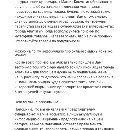
ресурсе акции супермаркет Магнит Косметик обновляются
регулярно, а об их начале и окончании можно узнать,
посмотрев на картинку товара. Будильник, который также
находится внизу картинки, напомнит Вам о том, сколько
дней осталось до окончания распродажи. Нет времени
перелистывать все акции в супермаркетах и гипермаркетах
города Апатиты? Тогда воспользуйтесь поиском по
категориям товаров! Желаете узнать, что на пике продаж?
Отсортируйте товары по популярности!
Можно на почту информацию про онлайн скидки? Конечно,
можно!
Кроме всего прочего, мы обязательно пришлем Вам
весточку о том, что скоро начало той или иной акции города
Апатиты – для этого Вам нужно быть подписанными на
нашу рассылку. Убедитесь, что наши послания не попали в
«Спам», ведь обидно будет лишиться такой важной и
интересной инфы. Акции супермаркетов пролетают очень
быстро, успейте купить нужное!
Почему мы не всесильные
Напомним, что мы не являемся представителем
супермаркет Магнит Косметик, а лишь аккумулируем
информацию об акционных предложениях на нашем
ресурсе. Также за магазином остается право менять
условия акции, контролировать наличие товара и так далее.