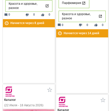
Парфюмерия
Красота и здоровье,
разное
Красота и здоровье,
mode_comment
thumb_down
thumb_up
0
0
0
разное
Начнется через
8
дней
mode_comment
thumb_down
thumb_up
0
0
0
Начнется через
14
дней
Каталог
(22 Июля - 18 Августа 2026)
Каталог