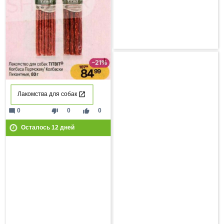
Лакомства для собак
mode_comment
thumb_down
thumb_up
0
0
0
Осталось
12
дней