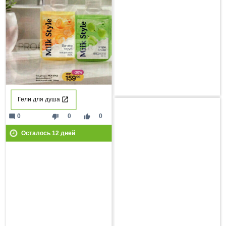
Гели для душа
mode_comment
thumb_down
thumb_up
0
0
0
Осталось
12
дней