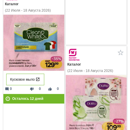
Каталог
(22 Июля - 18 Августа 2026)
Каталог
(22 Июля - 18 Августа 2026)
Кусковое мыло
mode_comment
thumb_down
thumb_up
0
0
0
Осталось
12
дней