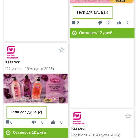
Гели для душа
mode_comment
thumb_down
thumb_up
0
0
0
Осталось
12
дней
Каталог
(22 Июля - 18 Августа 2026)
Гели для душа
mode_comment
thumb_down
thumb_up
0
0
0
Каталог
Осталось
12
дней
(22 Июля - 18 Августа 2026)