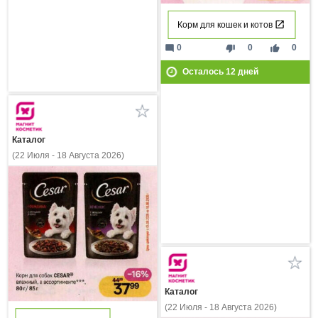
Корм для кошек и котов
mode_comment
thumb_down
thumb_up
0
0
0
Осталось
12
дней
Каталог
(22 Июля - 18 Августа 2026)
Каталог
(22 Июля - 18 Августа 2026)