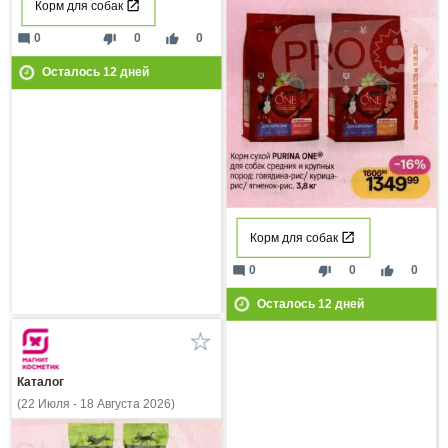
Корм для собак
mode_comment
thumb_down
thumb_up
0
0
0
Осталось
12
дней
Корм для собак
mode_comment
thumb_down
thumb_up
0
0
0
Осталось
12
дней
Каталог
(22 Июля - 18 Августа 2026)