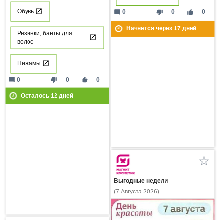
Обувь
mode_comment
thumb_down
thumb_up
0
0
0
Начнется через
17
дней
Резинки, банты для
волос
Пижамы
mode_comment
thumb_down
thumb_up
0
0
0
Осталось
12
дней
Выгодные недели
(7 Августа 2026)