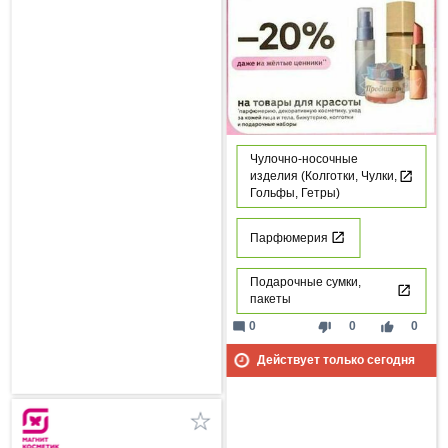
Чулочно-носочные
изделия (Колготки, Чулки,
Гольфы, Гетры)
Парфюмерия
Подарочные сумки,
пакеты
mode_comment
thumb_down
thumb_up
0
0
0
Действует только сегодня