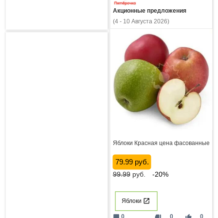
Акционные предложения
(4 - 10 Августа 2026)
Яблоки Красная цена фасованные
79.99 руб.
99.99
руб.
-20%
Яблоки
mode_comment
thumb_down
thumb_up
0
0
0