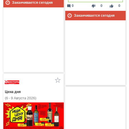
Заканчивается сегодня
mode_comment
thumb_down
thumb_up
0
0
0
Заканчивается сегодня
Цена дня
(6 - 9 Августа 2026)