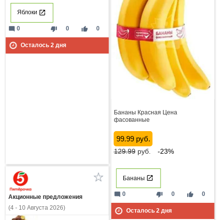
Яблоки
mode_comment
thumb_down
thumb_up
0
0
0
Осталось
2
дня
Бананы Красная Цена
фасованные
99.99 руб.
129.99
руб.
-23%
Бананы
mode_comment
thumb_down
thumb_up
0
0
0
Акционные предложения
(4 - 10 Августа 2026)
Осталось
2
дня