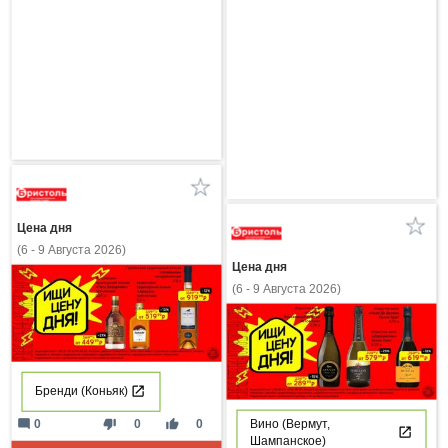
Цена дня
(6 - 9 Августа 2026)
Цена дня
(6 - 9 Августа 2026)
Бренди (Коньяк)
mode_comment
thumb_down
thumb_up
0
0
0
Вино (Вермут,
Шампанское)