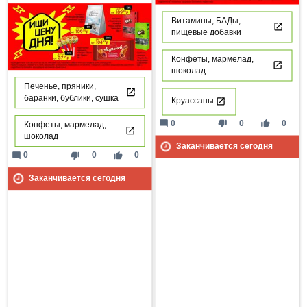
Витамины, БАДы,
пищевые добавки
Конфеты, мармелад,
шоколад
Печенье, пряники,
баранки, бублики, сушка
Круассаны
mode_comment
thumb_down
thumb_up
0
0
0
Конфеты, мармелад,
шоколад
Заканчивается сегодня
mode_comment
thumb_down
thumb_up
0
0
0
Заканчивается сегодня