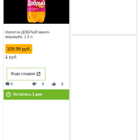
Напиток ДОБРЫЙ манго-
маракуйя, 1,5 л
109.99 руб.
1
руб.
Вода сладкая
mode_comment
thumb_down
thumb_up
0
0
0
Осталось
3
дня