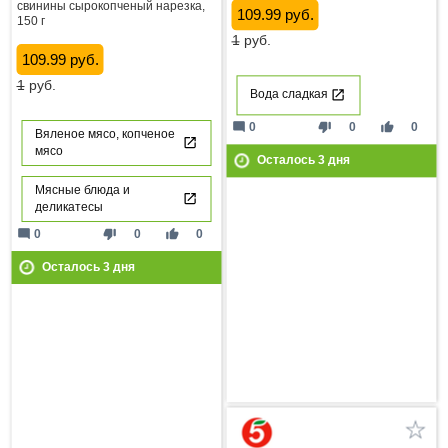
свинины сырокопченый нарезка,
109.99 руб.
150 г
1
руб.
109.99 руб.
1
руб.
Вода сладкая
mode_comment
thumb_down
thumb_up
0
0
0
Вяленое мясо, копченое
мясо
Осталось
3
дня
Мясные блюда и
деликатесы
mode_comment
thumb_down
thumb_up
0
0
0
Осталось
3
дня