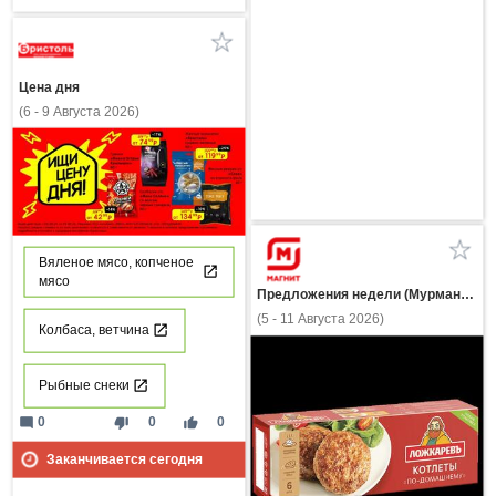
Цена дня
(6 - 9 Августа 2026)
Вяленое мясо, копченое
мясо
Предложения недели (Мурманская область)
(5 - 11 Августа 2026)
Колбаса, ветчина
Рыбные снеки
mode_comment
thumb_down
thumb_up
0
0
0
Заканчивается сегодня