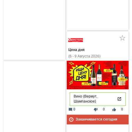
Цена дня
(6 - 9 Августа 2026)
Вино (Вермут,
Шампанское)
mode_comment
thumb_down
thumb_up
0
0
0
Заканчивается сегодня