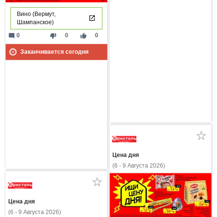
Вино (Вермут,
Шампанское)
mode_comment
thumb_down
thumb_up
0
0
0
Заканчивается сегодня
Цена дня
(6 - 9 Августа 2026)
Цена дня
(6 - 9 Августа 2026)