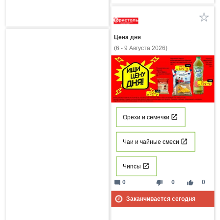
Цена дня
(6 - 9 Августа 2026)
Орехи и семечки
Чаи и чайные смеси
Чипсы
mode_comment
thumb_down
thumb_up
0
0
0
Заканчивается сегодня