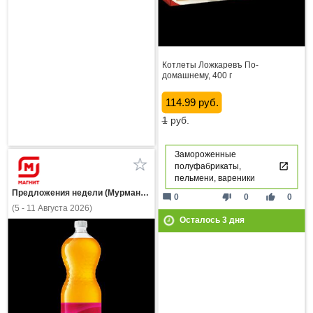
Котлеты Ложкаревъ По-
домашнему, 400 г
114.99 руб.
1
руб.
Замороженные
полуфабрикаты,
пельмени, вареники
Предложения недели (Мурманская область)
mode_comment
thumb_down
thumb_up
0
0
0
(5 - 11 Августа 2026)
Осталось
3
дня