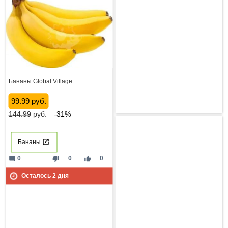
Бананы Global Village
99.99 руб.
144.99
руб.
-31%
Бананы
mode_comment
thumb_down
thumb_up
0
0
0
Осталось
2
дня