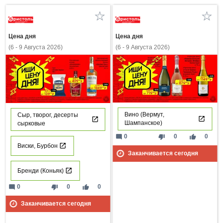
Цена дня
Цена дня
(6 - 9 Августа 2026)
(6 - 9 Августа 2026)
Вино (Вермут,
Сыр, творог, десерты
Шампанское)
сырковые
mode_comment
thumb_down
thumb_up
0
0
0
Виски, Бурбон
Заканчивается сегодня
Бренди (Коньяк)
mode_comment
thumb_down
thumb_up
0
0
0
Заканчивается сегодня