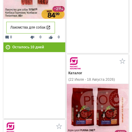
Лакомства для собак
mode_comment
thumb_down
thumb_up
0
0
0
Осталось
10
дней
Каталог
(22 Июля - 18 Августа 2026)