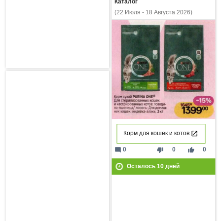
Каталог
(22 Июля - 18 Августа 2026)
Корм для кошек и котов
mode_comment
thumb_down
thumb_up
0
0
0
Осталось
10
дней