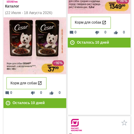
Каталог
(22 Июля - 18 Августа 2026)
Корм для собак
mode_comment
thumb_down
thumb_up
0
0
0
Осталось
10
дней
Корм для собак
mode_comment
thumb_down
thumb_up
0
0
0
Осталось
10
дней