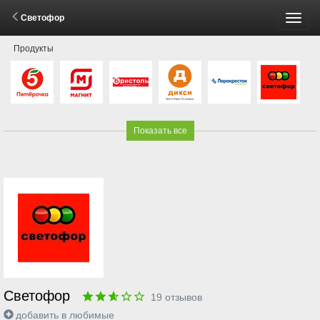
Светофор
Пере
Продукты
меню
Показать все
Светофор
19
отзывов
добавить в любимые