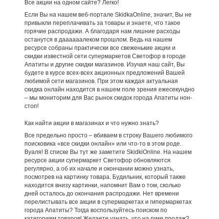
Все акции на одном сайте? Легко!
Если Вы на нашем веб-портале SkidkaOnline, значит, Вы не
привыкли переплачивать за товары и знаете, что такое
горячие распродажи. А благодаря нам лишние расходы
останутся в даааааалеком прошлом. Ведь на нашем
ресурсе собраны практически все свеженькие акции и
скидки известной сети супермаркетов Светофор в городе
Апатиты и другие скидки магазинов. Изучая наш сайт, Вы
будете в курсе всех-всех акционных предложений Вашей
любимой сети магазинов. При этом каждая актуальная
скидка онлайн находится в нашем поле зрения ежесекундно
– мы мониторим для Вас рынок скидок города Апатиты нон-
стоп!
Как найти акции в магазинах и что нужно знать?
Все предельно просто – вбиваем в строку Вашего любимого
поисковика «все скидки онлайн» или что-то в этом роде.
Вуаля! В списке Вы тут же заметите SkidkiOnline. На нашем
ресурсе акции супермаркет Светофор обновляются
регулярно, а об их начале и окончании можно узнать,
посмотрев на картинку товара. Будильник, который также
находится внизу картинки, напомнит Вам о том, сколько
дней осталось до окончания распродажи. Нет времени
перелистывать все акции в супермаркетах и гипермаркетах
города Апатиты? Тогда воспользуйтесь поиском по
категориям товаров! Желаете узнать, что на пике продаж?