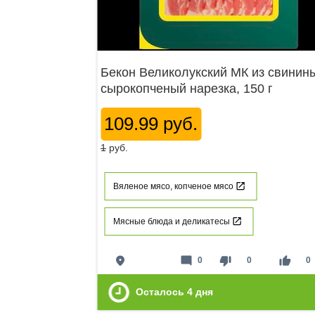
Бекон Великолукский МК из свинин
сырокопченый нарезка, 150 г
109.99 руб.
1
руб.
Вяленое мясо, копченое мясо
Мясные блюда и деликатесы
place
mode_comment
thumb_down
thumb_up
0
0
0
Осталось
4
дня