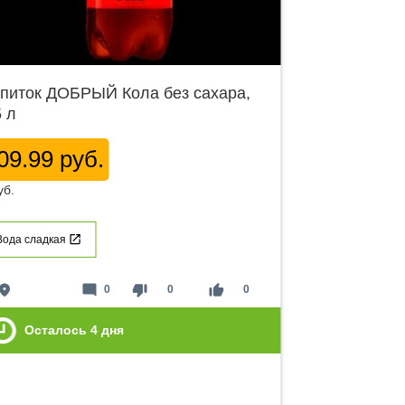
питок ДОБРЫЙ Кола без сахара,
5 л
09.99 руб.
уб.
Вода сладкая
lace
mode_comment
thumb_down
thumb_up
0
0
0
Осталось
4
дня