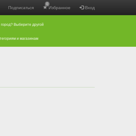
0
Подписаться
Избранное
Вход
 город? Выберите другой
атегориям и магазинам