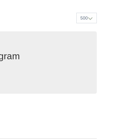
500
egram