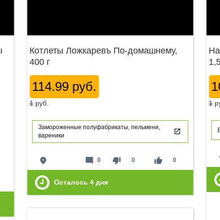
ы
Котлеты Ложкаревъ По-домашнему,
На
400 г
1,
114.99 руб.
1
1
руб.
1
р
Замороженные полуфабрикаты, пельмени,
вареники
p
place
mode_comment
thumb_down
thumb_up
0
0
0
Осталось
4
дня