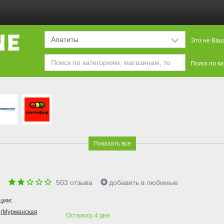
Апатиты
Это не Ваш
Поиск по к
Показать все
"
503
отзыва
добавить в любимые
ции:
 (Мурманская
Осталось
4
дня