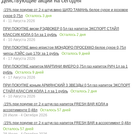
Действующие акции на сегодня
-15% при покупке от 2-х штук вино ШАТО ТАМАНЬ белое сухое и розовое
Осталось
3
дня
сухое 0,75л
4 - 11 Августа 2026
ПРИ ПОКУПКЕ виски РЭДВОКЕР 0,5л газ напиток ЭКСПОРТ СТАЙЛ
Осталось
2
дня
КЛАССИК КОЛА 0,5л за 1 рубль
4 - 10 Августа 2026
ПРИ ПОКУПКЕ вино игристое МОНДОРО ПРОСЕККО белое сухое 0,75л
Осталось
9
дней
чипсы ЛЭЙС сыр 170г за 1 рубль
4 - 17 Августа 2026
ПРИ ПОКУПКЕ напиток МАРТИНИ ФИЕРО 0,75л газ напиток РИЧ 1л за 1
Осталось
9
дней
рубль
4 - 17 Августа 2026
ПРИ ПОКУПКЕ коньяк АРМЯНСКИЙ 3 ЗВЕЗДЫ 0,5л газ напиток ЭКСПОРТ
Осталось
2
дня
СТАЙЛ КЛАССИК КОЛА 1 л за 1 рубль
4 - 10 Августа 2026
-15% при покупке от 2-х штук газ напиток FRESH BAR КОЛА в
Осталось
57
дней
ассортименте 0,48л
28 Июля - 4 Октября 2026
-15% при покупке от 2-х штук газ напиток FRESH BAR в ассортимент 0,48л
Осталось
57
дней
28 Июля - 4 Октября 2026