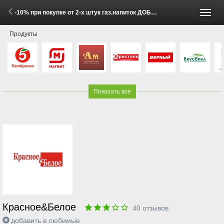
-10% при покупке от 2-х штук газ.напиток ДОБРЫЙ в ассортименте 2 л (26 Мая - 1 Июня 2026)
Пере
Продукты
меню
Показать все
Красное&Белое
40
отзывов
добавить в любимые