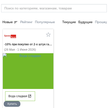
sort
Новые
Рейтинг
Популярные
Текущие
Будущие
Прошед
-10% при покупке от 2-х штук газ.напиток ДОБРЫЙ в ассортименте 2 л
(26 Мая - 1 Июня 2026)
Вода сладкая
Купить