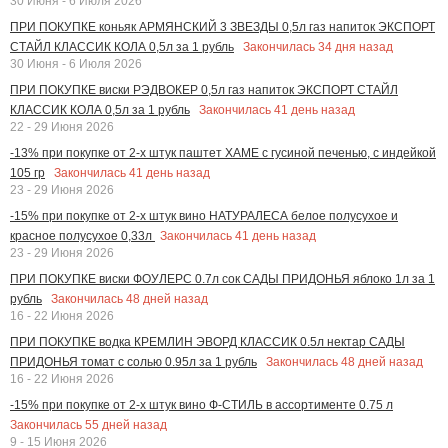
30 Июня - 6 Июля 2026
ПРИ ПОКУПКЕ коньяк АРМЯНСКИЙ 3 ЗВЕЗДЫ 0,5л газ напиток ЭКСПОРТ
Закончилась
34
дня назад
СТАЙЛ КЛАССИК КОЛА 0,5л за 1 рубль
30 Июня - 6 Июля 2026
ПРИ ПОКУПКЕ виски РЭДВОКЕР 0,5л газ напиток ЭКСПОРТ СТАЙЛ
Закончилась
41
день назад
КЛАССИК КОЛА 0,5л за 1 рубль
22 - 29 Июня 2026
-13% при покупке от 2-х штук паштет ХАМЕ с гусиной печенью, с индейкой
Закончилась
41
день назад
105 гр
23 - 29 Июня 2026
-15% при покупке от 2-х штук вино НАТУРАЛЕСА белое полусухое и
Закончилась
41
день назад
красное полусухое 0,33л
23 - 29 Июня 2026
ПРИ ПОКУПКЕ виски ФОУЛЕРС 0.7л сок САДЫ ПРИДОНЬЯ яблоко 1л за 1
Закончилась
48
дней назад
рубль
16 - 22 Июня 2026
ПРИ ПОКУПКЕ водка КРЕМЛИН ЭВОРД КЛАССИК 0.5л нектар САДЫ
Закончилась
48
дней назад
ПРИДОНЬЯ томат с солью 0.95л за 1 рубль
16 - 22 Июня 2026
-15% при покупке от 2-х штук вино Ф-СТИЛЬ в ассортименте 0.75 л
Закончилась
55
дней назад
9 - 15 Июня 2026