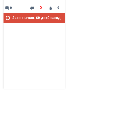
mode_comment
thumb_down
thumb_up
0
-2
0
Закончилась
69
дней назад