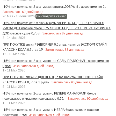
-10% при покупке от 2-х штук газ.напиток ДОБРЫЙ в ассортименте 2 л
Закончилась
69
дней назад
26 Мая - 1 Июня 2026
Вы смотрите сейчас
-15% при покупке от 2-х любых бутылок ВИНО БОДЕГЕРО КРИАНЬЯ
РИОХА ДОК красное сухое 0,75 л ВИНО БОДЕГЕРО ТЕМПРАНЬО РИОХА
Закончилась
87
дней назад
ДОК красное сухое 0,75 л
8 - 14 Мая 2026
ПРИ ПОКУПКЕ виски РЭДВОРКЕР 0,5 л газ. напиток ЭКСПОРТ СТАЙЛ
Закончилась
83
дня назад
КЛАССИК КОЛА 0,5 л за 1Р
12 - 18 Мая 2026
-15% при покупке от 2-х штук нектар САДЫ ПРИДОНЬЯ в ассортименте
Закончилась
90
дней назад
0,95л
1 - 11 Мая 2026
ПРИ ПОКУПКЕ виски РЭДВОКЕР 0,5л газ.напиток ЭКСПОРТ СТАЙЛ
Закончилась
90
дней назад
КЛАССИК КОЛА 0,5л за 1 рубль
5 - 11 Мая 2026
-15% при покупке от 2-х штук вино РЕЗЕРВ ФАНАГОРИИ белое
Закончилась
90
дней назад
полусладкое и красное полусладкое 0,75л
1 - 11 Мая 2026
-15% при покупке от 2-х штук вино НЕБЛА белое сухое и красное
Закончилась
89
дней назад
полусухое 0,75л