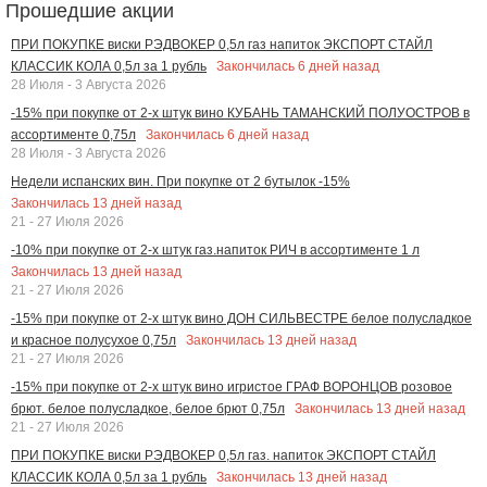
Прошедшие акции
ПРИ ПОКУПКЕ виски РЭДВОКЕР 0,5л газ напиток ЭКСПОРТ СТАЙЛ
Закончилась
6
дней назад
КЛАССИК КОЛА 0,5л за 1 рубль
28 Июля - 3 Августа 2026
-15% при покупке от 2-х штук вино КУБАНЬ ТАМАНСКИЙ ПОЛУОСТРОВ в
Закончилась
6
дней назад
ассортименте 0,75л
28 Июля - 3 Августа 2026
Недели испанских вин. При покупке от 2 бутылок -15%
Закончилась
13
дней назад
21 - 27 Июля 2026
-10% при покупке от 2-х штук газ.напиток РИЧ в ассортименте 1 л
Закончилась
13
дней назад
21 - 27 Июля 2026
-15% при покупке от 2-х штук вино ДОН СИЛЬВЕСТРЕ белое полусладкое
Закончилась
13
дней назад
и красное полусухое 0,75л
21 - 27 Июля 2026
-15% при покупке от 2-х штук вино игристое ГРАФ ВОРОНЦОВ розовое
Закончилась
13
дней назад
брют. белое полусладкое, белое брют 0,75л
21 - 27 Июля 2026
ПРИ ПОКУПКЕ виски РЭДВОКЕР 0,5л газ. напиток ЭКСПОРТ СТАЙЛ
Закончилась
13
дней назад
КЛАССИК КОЛА 0,5л за 1 рубль