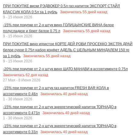
ПРИ ПОКУПКЕ виски РЭДВОКЕР 0.5л газ.напиток ЭКСПОРТ СТАЙЛ
Закончилась
55
дней назад
КЛАССИК КОЛА 0.5л за 1 рубль
9 - 15 Июня 2026
-15% при покупке от 2-х штук вино ГОЛИЦЫНСКИЕ ВИНА белое
Закончилась
55
дней назад
полусладкое и брют белое 0.75 л
9 - 15 Июня 2026
ПРИ ПОКУПКЕ вино игристое КОРТЕ ДЕЙ РОВИ ПРОСЕККО ЭКСТРА ДРАЙ
белое сухое 0.75л набор конфет АДЕЛЬ С ЦЕЛЬНЫМ МИНДАЛЕМ 150 гр
Закончилась
55
дней назад
за 1 рубль
9 - 15 Июня 2026
-20% при покупке от 2-х штук вино ШАТО МАНАВИ в ассортименте 0.75л
Закончилась
62
дня назад
27 Мая - 8 Июня 2026
-15% при покупке от 2-х штук газ.напиток FRESH BAR КОЛА в
Закончилась
40
дней назад
ассортименте 0.48л
1 - 30 Июня 2026
-15% при покупке от 2-х штук энергетический напиток ТОРНАДО в
Закончилась
40
дней назад
ассортименте 0.473л
1 - 30 Июня 2026
-15% при покупке от 2-х штук энергетический напиток ТОРНАДО в
Закончилась
40
дней назад
ассортименте 0.33л