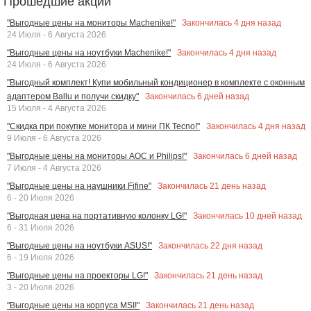
Прошедшие акции
Закончилась
4
дня назад
"Выгодные цены на мониторы Machenike!"
24 Июля - 6 Августа 2026
Закончилась
4
дня назад
"Выгодные цены на ноутбуки Machenike!"
24 Июля - 6 Августа 2026
"Выгодный комплект! Купи мобильный кондиционер в комплекте с оконным
Закончилась
6
дней назад
адаптером Ballu и получи скидку"
15 Июля - 4 Августа 2026
Закончилась
4
дня назад
"Скидка при покупке монитора и мини ПК Tecno!"
9 Июля - 6 Августа 2026
Закончилась
6
дней назад
"Выгодные цены на мониторы AOC и Philips!"
7 Июля - 4 Августа 2026
Закончилась
21
день назад
"Выгодные цены на наушники Fifine"
6 - 20 Июля 2026
Закончилась
10
дней назад
"Выгодная цена на портативную колонку LG!"
6 - 31 Июля 2026
Закончилась
22
дня назад
"Выгодные цены на ноутбуки ASUS!"
6 - 19 Июля 2026
Закончилась
21
день назад
"Выгодные цены на проекторы LG!"
3 - 20 Июля 2026
Закончилась
21
день назад
"Выгодные цены на корпуса MSI!"