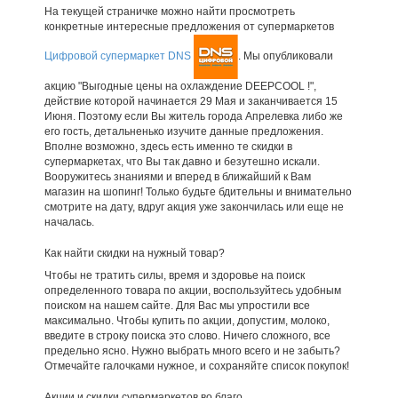
На текущей страничке можно найти просмотреть
конкретные интересные предложения от супермаркетов
Цифровой супермаркет DNS
. Мы опубликовали
акцию "Выгодные цены на охлаждение DEEPCOOL !",
действие которой начинается 29 Мая и заканчивается 15
Июня. Поэтому если Вы житель города Апрелевка либо же
его гость, детальненько изучите данные предложения.
Вполне возможно, здесь есть именно те скидки в
супермаркетах, что Вы так давно и безутешно искали.
Вооружитесь знаниями и вперед в ближайший к Вам
магазин на шопинг! Только будьте бдительны и внимательно
смотрите на дату, вдруг акция уже закончилась или еще не
началась.
Как найти скидки на нужный товар?
Чтобы не тратить силы, время и здоровье на поиск
определенного товара по акции, воспользуйтесь удобным
поиском на нашем сайте. Для Вас мы упростили все
максимально. Чтобы купить по акции, допустим, молоко,
введите в строку поиска это слово. Ничего сложного, все
предельно ясно. Нужно выбрать много всего и не забыть?
Отмечайте галочками нужное, и сохраняйте список покупок!
Акции и скидки супермаркетов во благо