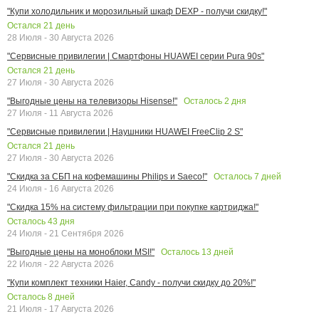
"Купи холодильник и морозильный шкаф DEXP - получи скидку!"
Остался
21
день
28 Июля - 30 Августа 2026
"Сервисные привилегии | Смартфоны HUAWEI серии Pura 90s"
Остался
21
день
27 Июля - 30 Августа 2026
Осталось
2
дня
"Выгодные цены на телевизоры Hisense!"
27 Июля - 11 Августа 2026
"Сервисные привилегии | Наушники HUAWEI FreeClip 2 S"
Остался
21
день
27 Июля - 30 Августа 2026
Осталось
7
дней
"Скидка за СБП на кофемашины Philips и Saeco!"
24 Июля - 16 Августа 2026
"Скидка 15% на систему фильтрации при покупке картриджа!"
Осталось
43
дня
24 Июля - 21 Сентября 2026
Осталось
13
дней
"Выгодные цены на моноблоки MSI!"
22 Июля - 22 Августа 2026
"Купи комплект техники Haier, Candy - получи скидку до 20%!"
Осталось
8
дней
21 Июля - 17 Августа 2026