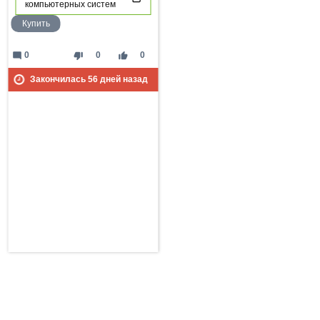
компьютерных систем
Купить
mode_comment
thumb_down
thumb_up
0
0
0
Закончилась
56
дней назад