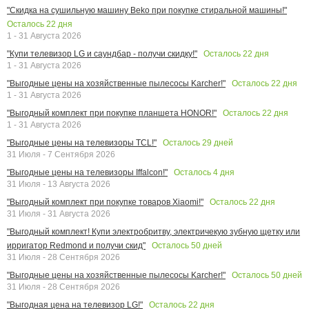
"Скидка на сушильную машину Beko при покупке стиральной машины!"
Осталось
22
дня
1 - 31 Августа 2026
Осталось
22
дня
"Купи телевизор LG и саундбар - получи скидку!"
1 - 31 Августа 2026
Осталось
22
дня
"Выгодные цены на хозяйственные пылесосы Karcher!"
1 - 31 Августа 2026
Осталось
22
дня
"Выгодный комплект при покупке планшета HONOR!"
1 - 31 Августа 2026
Осталось
29
дней
"Выгодные цены на телевизоры TCL!"
31 Июля - 7 Сентября 2026
Осталось
4
дня
"Выгодные цены на телевизоры Iffalcon!"
31 Июля - 13 Августа 2026
Осталось
22
дня
"Выгодный комплект при покупке товаров Xiaomi!"
31 Июля - 31 Августа 2026
"Выгодный комплект! Купи электробритву, электричекую зубную щетку или
Осталось
50
дней
ирригатор Redmond и получи скид"
31 Июля - 28 Сентября 2026
Осталось
50
дней
"Выгодные цены на хозяйственные пылесосы Karcher!"
31 Июля - 28 Сентября 2026
Осталось
22
дня
"Выгодная цена на телевизор LG!"