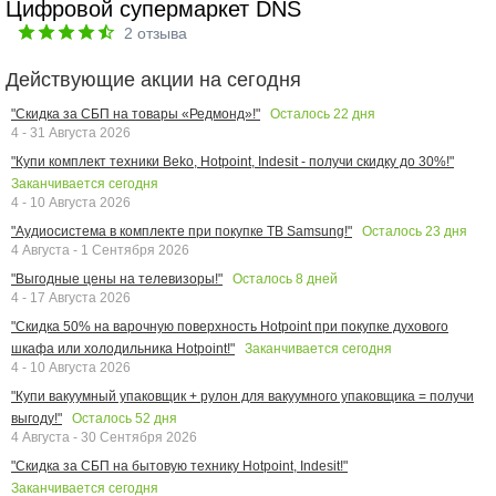
Цифровой супермаркет DNS
2
отзыва
Действующие акции на сегодня
Осталось
22
дня
"Скидка за СБП на товары «Редмонд»!"
4 - 31 Августа 2026
"Купи комплект техники Beko, Hotpoint, Indesit - получи скидку до 30%!"
Заканчивается сегодня
4 - 10 Августа 2026
Осталось
23
дня
"Аудиосистема в комплекте при покупке ТВ Samsung!"
4 Августа - 1 Сентября 2026
Осталось
8
дней
"Выгодные цены на телевизоры!"
4 - 17 Августа 2026
"Скидка 50% на варочную поверхность Hotpoint при покупке духового
Заканчивается сегодня
шкафа или холодильника Hotpoint!"
4 - 10 Августа 2026
"Купи вакуумный упаковщик + рулон для вакуумного упаковщика = получи
Осталось
52
дня
выгоду!"
4 Августа - 30 Сентября 2026
"Скидка за СБП на бытовую технику Hotpoint, Indesit!"
Заканчивается сегодня