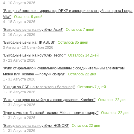
4 - 10 Августа 2026
"Выгодный комплект: ирригатор DEXP и электрическая зубная щетка Longa
Осталось
9
дней
Vita!"
4 - 18 Августа 2026
Осталось
7
дней
"Выгодные цены на ноутбуки Acer!"
3 - 16 Августа 2026
Осталось
35
дней
"Выгодные цены на ПК ASUS!"
3 Августа - 13 Сентября 2026
Осталось
14
дней
"Выгодные цены на ноутбуки Tecno!"
3 - 23 Августа 2026
"Купи стиральную и сушильную машины с соединительным элементом
Осталось
22
дня
Midea или Toshiba — получи скидку!"
1 - 31 Августа 2026
Осталось
7
дней
"Скидка за СБП на телевизоры Samsung!"
1 - 16 Августа 2026
Осталось
22
дня
"Выгодная цена на мойку высокого давления Karcher!"
1 - 31 Августа 2026
Осталось
22
дня
"Купи комплект бытовой техники Midea - получи скидку!"
1 - 31 Августа 2026
Осталось
22
дня
"Выгодные цены на ноутбуки HONOR!"
1 - 31 Августа 2026