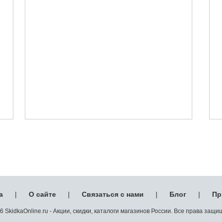
а
|
О сайте
|
Связаться с нами
|
Блог
|
Пр
 SkidkaOnline.ru - Акции, скидки, каталоги магазинов России. Все права защ