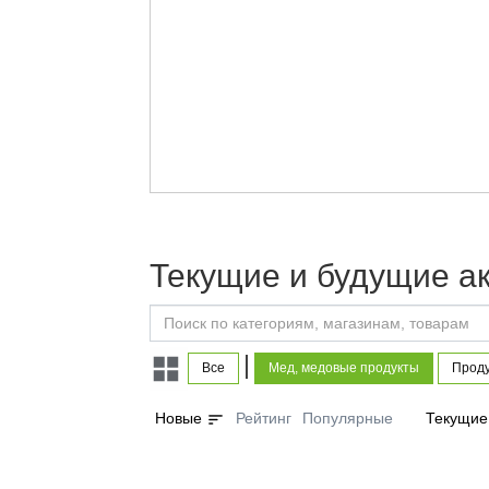
Текущие и будущие а
|
Все
Мед, медовые продукты
Проду
sort
Новые
Рейтинг
Популярные
Текущие