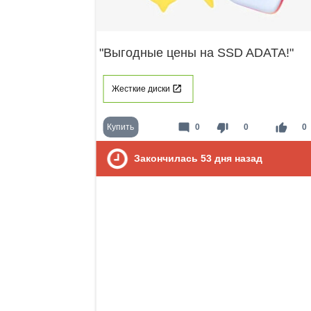
"Выгодные цены на SSD ADATA!"
Жесткие диски
mode_comment
thumb_down
thumb_up
Купить
0
0
0
Закончилась
53
дня назад