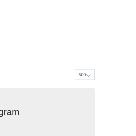
500
egram