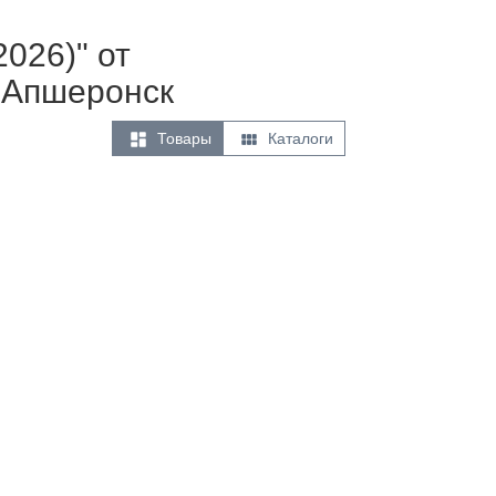
026)" от
 Апшеронск


Товары
Каталоги