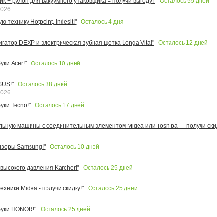
Осталось
55
дней
к + рулон для вакуумного упаковщика = получи выгоду!"
2026
Осталось
4
дня
 технику Hotpoint, Indesit!"
Осталось
12
дней
игатор DEXP и электрическая зубная щетка Longa Vita!"
Осталось
10
дней
ки Acer!"
Осталось
38
дней
SUS!"
2026
Осталось
17
дней
уки Tecno!"
льную машины с соединительным элементом Midea или Toshiba — получи скид
Осталось
10
дней
изоры Samsung!"
Осталось
25
дней
высокого давления Karcher!"
Осталось
25
дней
ехники Midea - получи скидку!"
Осталось
25
дней
буки HONOR!"