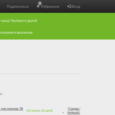
0
Подписаться
Избранное
Вход
 город? Выберите другой
атегориям и магазинам
ые
 при покупке ТВ
"Скидка 50% на варочную повер
Осталось
26
дней
Hotpoint при покупке духового 