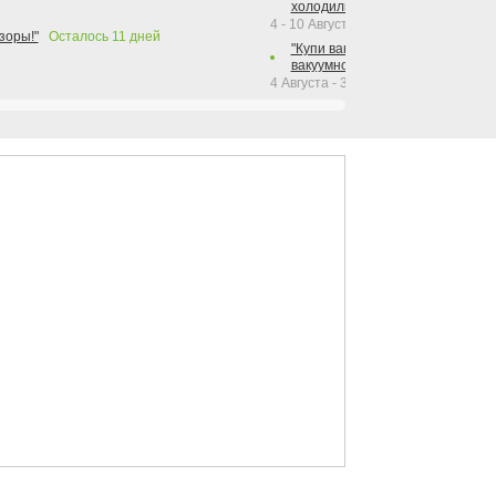
холодильника Hotpoint!"
4 - 10 Августа 2026
зоры!"
Осталось
11
дней
"Купи вакуумный упаковщик + р
вакуумного упаковщика = получи
4 Августа - 30 Сентября 2026