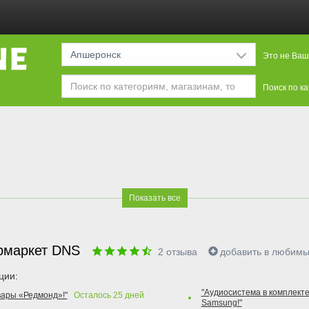
Апшеронск
Это не Ваш
Поиск по к
Показать все
рмаркет DNS
2
отзыва
добавить в любим
ции:
"Аудиосистема в комплекте
вары «Редмонд»!"
Осталось
25
дней
Samsung!"