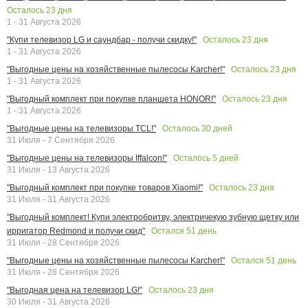
Осталось
23
дня
1 - 31 Августа 2026
Осталось
23
дня
"Купи телевизор LG и саундбар - получи скидку!"
1 - 31 Августа 2026
Осталось
23
дня
"Выгодные цены на хозяйственные пылесосы Karcher!"
1 - 31 Августа 2026
Осталось
23
дня
"Выгодный комплект при покупке планшета HONOR!"
1 - 31 Августа 2026
Осталось
30
дней
"Выгодные цены на телевизоры TCL!"
31 Июля - 7 Сентября 2026
Осталось
5
дней
"Выгодные цены на телевизоры Iffalcon!"
31 Июля - 13 Августа 2026
Осталось
23
дня
"Выгодный комплект при покупке товаров Xiaomi!"
31 Июля - 31 Августа 2026
"Выгодный комплект! Купи электробритву, электричекую зубную щетку или
Остался
51
день
ирригатор Redmond и получи скид"
31 Июля - 28 Сентября 2026
Остался
51
день
"Выгодные цены на хозяйственные пылесосы Karcher!"
31 Июля - 28 Сентября 2026
Осталось
23
дня
"Выгодная цена на телевизор LG!"
30 Июля - 31 Августа 2026