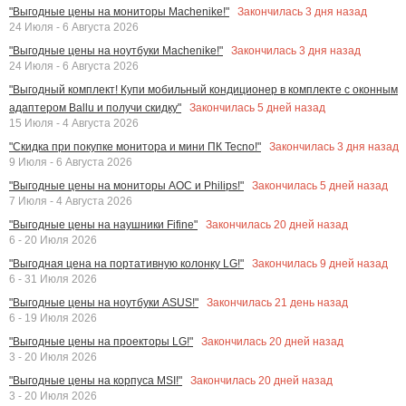
Закончилась
3
дня назад
"Выгодные цены на мониторы Machenike!"
24 Июля - 6 Августа 2026
Закончилась
3
дня назад
"Выгодные цены на ноутбуки Machenike!"
24 Июля - 6 Августа 2026
"Выгодный комплект! Купи мобильный кондиционер в комплекте с оконным
Закончилась
5
дней назад
адаптером Ballu и получи скидку"
15 Июля - 4 Августа 2026
Закончилась
3
дня назад
"Скидка при покупке монитора и мини ПК Tecno!"
9 Июля - 6 Августа 2026
Закончилась
5
дней назад
"Выгодные цены на мониторы AOC и Philips!"
7 Июля - 4 Августа 2026
Закончилась
20
дней назад
"Выгодные цены на наушники Fifine"
6 - 20 Июля 2026
Закончилась
9
дней назад
"Выгодная цена на портативную колонку LG!"
6 - 31 Июля 2026
Закончилась
21
день назад
"Выгодные цены на ноутбуки ASUS!"
6 - 19 Июля 2026
Закончилась
20
дней назад
"Выгодные цены на проекторы LG!"
3 - 20 Июля 2026
Закончилась
20
дней назад
"Выгодные цены на корпуса MSI!"
3 - 20 Июля 2026