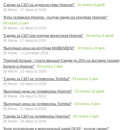
Осталось
9
дней
"Скидка за СБП на аудиосистемы Hisense!"
30 Июля - 17 Августа 2026
"Купи телевизор Hisense - получи скидку на саундбар Hisense!"
Осталось
2
дня
30 Июля - 10 Августа 2026
Осталось
9
дней
"Скидка за СБП при покупке мониторов Hisense"
30 Июля - 17 Августа 2026
Осталось
24
дня
"Выгодные цены на ноутбуки MAIBENBEN!"
29 Июля - 1 Сентября 2026
"Покупай больше – плати меньше! Скидки до 20% на бытовую технику
Осталось
2
дня
Gorenje и Hisense!"
28 Июля - 10 Августа 2026
Осталось
2
дня
"Скидка за СБП на телевизоры Toshiba!"
28 Июля - 10 Августа 2026
Осталось
16
дней
"Выгодные цены на телевизоры Hisense!"
28 Июля - 24 Августа 2026
Осталось
3
дня
"Выгодные цены на телевизоры Toshiba!"
28 Июля - 11 Августа 2026
Осталось
2
дня
"Скидка за СБП на телевизоры Hisense!"
28 Июля - 10 Августа 2026
"Купи холодильник и морозильный шкаф DEXP - получи скидку!"