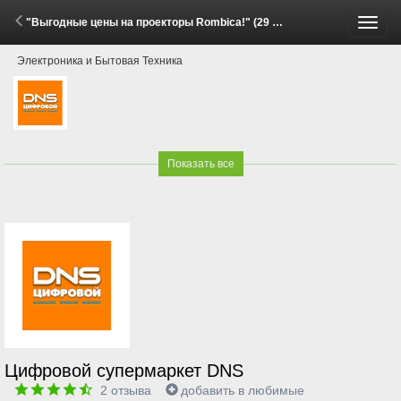
"Выгодные цены на проекторы Rombica!" (29 Мая - 15 Июня 2026)
Пере
Электроника и Бытовая Техника
меню
Показать все
Цифровой супермаркет DNS
2
отзыва
добавить в любимые