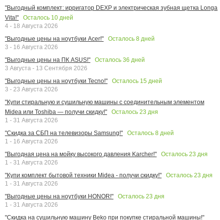
"Выгодный комплект: ирригатор DEXP и электрическая зубная щетка Longa
Осталось
10
дней
Vita!"
4 - 18 Августа 2026
Осталось
8
дней
"Выгодные цены на ноутбуки Acer!"
3 - 16 Августа 2026
Осталось
36
дней
"Выгодные цены на ПК ASUS!"
3 Августа - 13 Сентября 2026
Осталось
15
дней
"Выгодные цены на ноутбуки Tecno!"
3 - 23 Августа 2026
"Купи стиральную и сушильную машины с соединительным элементом
Осталось
23
дня
Midea или Toshiba — получи скидку!"
1 - 31 Августа 2026
Осталось
8
дней
"Скидка за СБП на телевизоры Samsung!"
1 - 16 Августа 2026
Осталось
23
дня
"Выгодная цена на мойку высокого давления Karcher!"
1 - 31 Августа 2026
Осталось
23
дня
"Купи комплект бытовой техники Midea - получи скидку!"
1 - 31 Августа 2026
Осталось
23
дня
"Выгодные цены на ноутбуки HONOR!"
1 - 31 Августа 2026
"Скидка на сушильную машину Beko при покупке стиральной машины!"