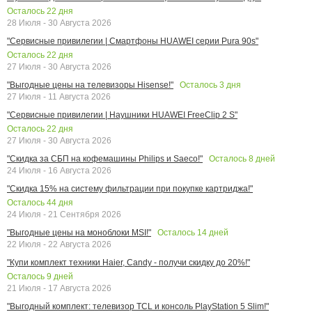
Осталось
22
дня
28 Июля - 30 Августа 2026
"Сервисные привилегии | Смартфоны HUAWEI серии Pura 90s"
Осталось
22
дня
27 Июля - 30 Августа 2026
Осталось
3
дня
"Выгодные цены на телевизоры Hisense!"
27 Июля - 11 Августа 2026
"Сервисные привилегии | Наушники HUAWEI FreeClip 2 S"
Осталось
22
дня
27 Июля - 30 Августа 2026
Осталось
8
дней
"Скидка за СБП на кофемашины Philips и Saeco!"
24 Июля - 16 Августа 2026
"Скидка 15% на систему фильтрации при покупке картриджа!"
Осталось
44
дня
24 Июля - 21 Сентября 2026
Осталось
14
дней
"Выгодные цены на моноблоки MSI!"
22 Июля - 22 Августа 2026
"Купи комплект техники Haier, Candy - получи скидку до 20%!"
Осталось
9
дней
21 Июля - 17 Августа 2026
"Выгодный комплект: телевизор TCL и консоль PlayStation 5 Slim!"