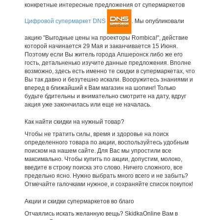
конкретные интересные предложения от супермаркетов
Цифровой супермаркет DNS
. Мы опубликовали
акцию "Выгодные цены на проекторы Rombica!", действие
которой начинается 29 Мая и заканчивается 15 Июня.
Поэтому если Вы житель города Апшеронск либо же его
гость, детальненько изучите данные предложения. Вполне
возможно, здесь есть именно те скидки в супермаркетах, что
Вы так давно и безутешно искали. Вооружитесь знаниями и
вперед в ближайший к Вам магазин на шопинг! Только
будьте бдительны и внимательно смотрите на дату, вдруг
акция уже закончилась или еще не началась.
Как найти скидки на нужный товар?
Чтобы не тратить силы, время и здоровье на поиск
определенного товара по акции, воспользуйтесь удобным
поиском на нашем сайте. Для Вас мы упростили все
максимально. Чтобы купить по акции, допустим, молоко,
введите в строку поиска это слово. Ничего сложного, все
предельно ясно. Нужно выбрать много всего и не забыть?
Отмечайте галочками нужное, и сохраняйте список покупок!
Акции и скидки супермаркетов во благо
Отчаялись искать желанную вещь? SkidkaOnline Вам в