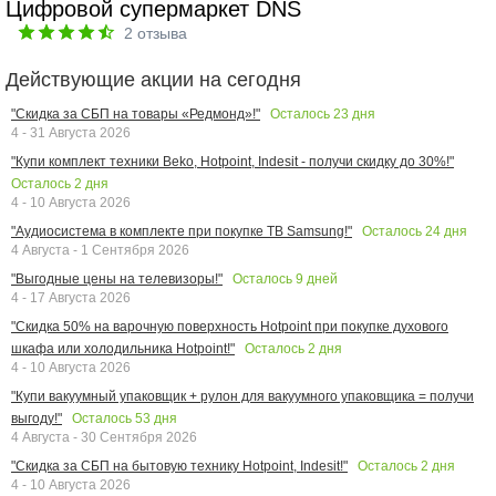
Цифровой супермаркет DNS
2
отзыва
Действующие акции на сегодня
Осталось
23
дня
"Скидка за СБП на товары «Редмонд»!"
4 - 31 Августа 2026
"Купи комплект техники Beko, Hotpoint, Indesit - получи скидку до 30%!"
Осталось
2
дня
4 - 10 Августа 2026
Осталось
24
дня
"Аудиосистема в комплекте при покупке ТВ Samsung!"
4 Августа - 1 Сентября 2026
Осталось
9
дней
"Выгодные цены на телевизоры!"
4 - 17 Августа 2026
"Скидка 50% на варочную поверхность Hotpoint при покупке духового
Осталось
2
дня
шкафа или холодильника Hotpoint!"
4 - 10 Августа 2026
"Купи вакуумный упаковщик + рулон для вакуумного упаковщика = получи
Осталось
53
дня
выгоду!"
4 Августа - 30 Сентября 2026
Осталось
2
дня
"Скидка за СБП на бытовую технику Hotpoint, Indesit!"
4 - 10 Августа 2026