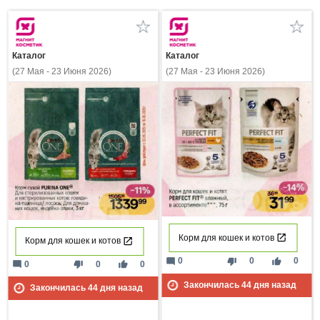
Каталог
Каталог
(27 Мая - 23 Июня 2026)
(27 Мая - 23 Июня 2026)
Корм для кошек и котов
Корм для кошек и котов
mode_comment
thumb_down
thumb_up
0
0
0
mode_comment
thumb_down
thumb_up
0
0
0
Закончилась
44
дня назад
Закончилась
44
дня назад