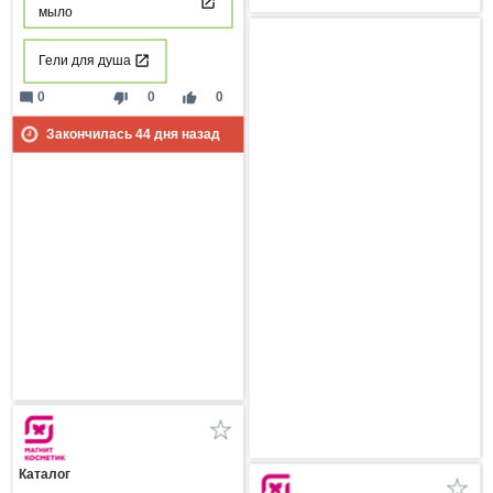
мыло
Гели для душа
mode_comment
thumb_down
thumb_up
0
0
0
Закончилась
44
дня назад
Каталог