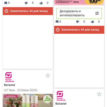
mode_comment
thumb_down
thumb_up
0
0
0
Закончилась
44
дня назад
Дезодоранты и
антиперспиранты
mode_comment
thumb_down
thumb_up
0
0
0
Закончилась
44
дня назад
Каталог
(27 Мая - 23 Июня 2026)
Каталог