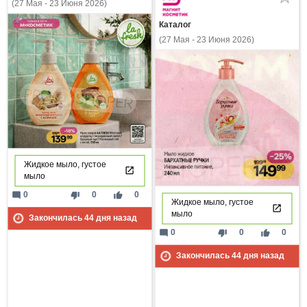
(27 Мая - 23 Июня 2026)
Каталог
(27 Мая - 23 Июня 2026)
Жидкое мыло, густое
мыло
mode_comment
thumb_down
thumb_up
0
0
0
Жидкое мыло, густое
мыло
Закончилась
44
дня назад
mode_comment
thumb_down
thumb_up
0
0
0
Закончилась
44
дня назад