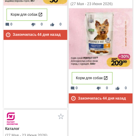
(27 Мая - 23 Июня 2026)
Корм для собак
mode_comment
thumb_down
thumb_up
0
0
0
Закончилась
44
дня назад
Корм для собак
mode_comment
thumb_down
thumb_up
0
0
0
Закончилась
44
дня назад
Каталог
(27 Мая - 23 Июня 2026)