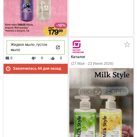
Жидкое мыло, густое
мыло
Каталог
mode_comment
thumb_down
thumb_up
0
0
0
(27 Мая - 23 Июня 2026)
Закончилась
44
дня назад