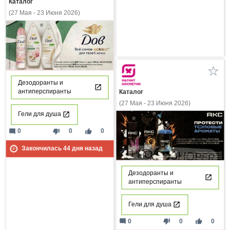
Каталог
(27 Мая - 23 Июня 2026)
Дезодоранты и
антиперспиранты
Каталог
(27 Мая - 23 Июня 2026)
Гели для душа
mode_comment
thumb_down
thumb_up
0
0
0
Закончилась
44
дня назад
Дезодоранты и
антиперспиранты
Гели для душа
mode_comment
thumb_down
thumb_up
0
0
0