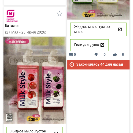
Каталог
Жидкое мыло, густое
мыло
(27 Мая - 23 Июня 2026)
Гели для душа
mode_comment
thumb_down
thumb_up
0
0
0
Закончилась
44
дня назад
Жидкое мыло, густое