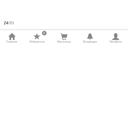
24
/93
0
Главная
Избранное
Магазины
Входящие
Профиль
Где пожар? Тут! Внимание, горящая акция!