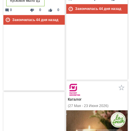
Кусковое мыло
Закончилась
44
дня назад
mode_comment
thumb_down
thumb_up
0
0
0
Закончилась
44
дня назад
Каталог
(27 Мая - 23 Июня 2026)