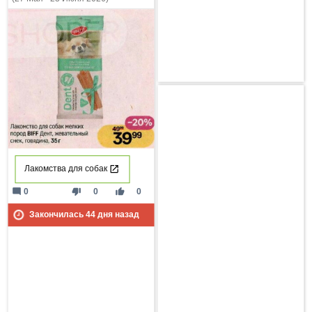
Лакомства для собак
mode_comment
thumb_down
thumb_up
0
0
0
Закончилась
44
дня назад