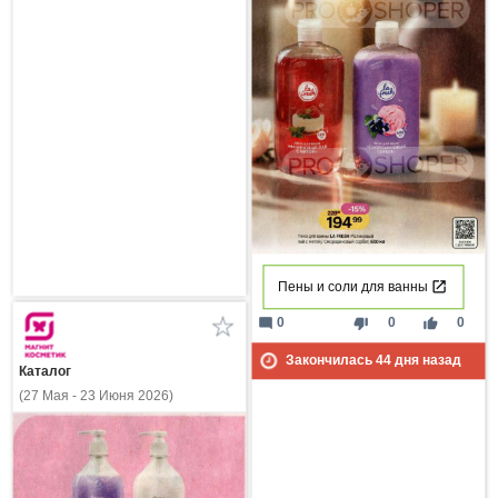
Пены и соли для ванны
mode_comment
thumb_down
thumb_up
0
0
0
Закончилась
44
дня назад
Каталог
(27 Мая - 23 Июня 2026)