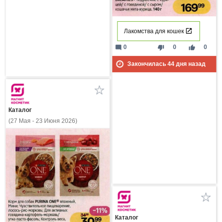
Лакомства для кошек
mode_comment
thumb_down
thumb_up
0
0
0
Закончилась
44
дня назад
Каталог
(27 Мая - 23 Июня 2026)
Каталог