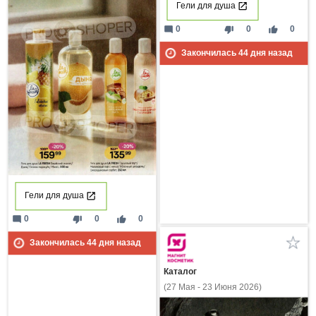
Гели для душа
mode_comment
thumb_down
thumb_up
0
0
0
Закончилась
44
дня назад
Гели для душа
mode_comment
thumb_down
thumb_up
0
0
0
Закончилась
44
дня назад
Каталог
(27 Мая - 23 Июня 2026)