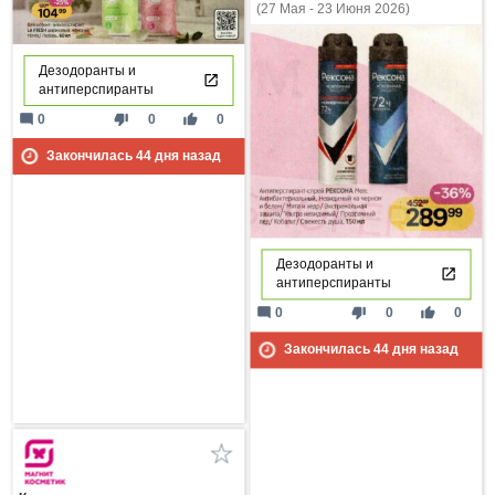
(27 Мая - 23 Июня 2026)
Дезодоранты и
антиперспиранты
mode_comment
thumb_down
thumb_up
0
0
0
Закончилась
44
дня назад
Дезодоранты и
антиперспиранты
mode_comment
thumb_down
thumb_up
0
0
0
Закончилась
44
дня назад