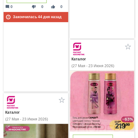
mode_comment
thumb_down
thumb_up
0
0
0
Закончилась
44
дня назад
Каталог
(27 Мая - 23 Июня 2026)
Каталог
(27 Мая - 23 Июня 2026)