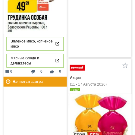
Вяленое мясо, копченое
мясо
Мясные блюда и
деликатесы
mode_comment
thumb_down
thumb_up
0
0
0
Акция
Начнется завтра
(11 - 17 Августа 2026)
новая