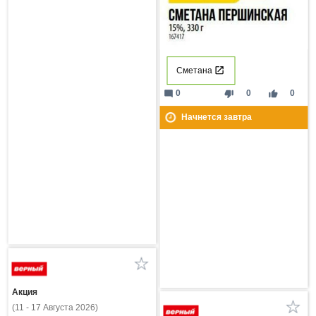
Сметана
mode_comment
thumb_down
thumb_up
0
0
0
Начнется завтра
Акция
(11 - 17 Августа 2026)