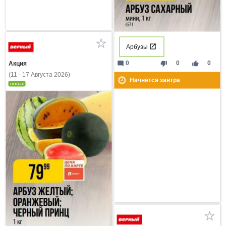
Арбузы
mode_comment
thumb_down
thumb_up
0
0
0
Акция
(11 - 17 Августа 2026)
Начнется завтра
новая