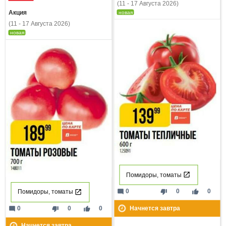
(11 - 17 Августа 2026)
Акция
новая
(11 - 17 Августа 2026)
новая
Помидоры, томаты
mode_comment
thumb_down
thumb_up
0
0
0
Помидоры, томаты
Начнется завтра
mode_comment
thumb_down
thumb_up
0
0
0
Начнется завтра