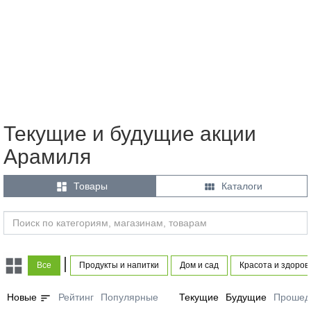
Текущие и будущие акции
Арамиля


Товары
Каталоги
|
Все
Продукты и напитки
Дом и сад
Красота и здоров
sort
Новые
Рейтинг
Популярные
Текущие
Будущие
Прошед