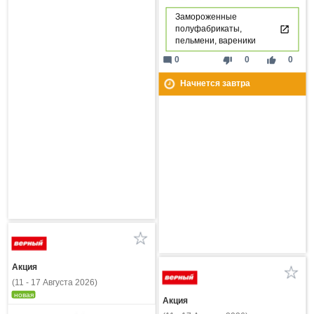
Замороженные
полуфабрикаты,
пельмени, вареники
mode_comment
thumb_down
thumb_up
0
0
0
Начнется завтра
Акция
(11 - 17 Августа 2026)
новая
Акция