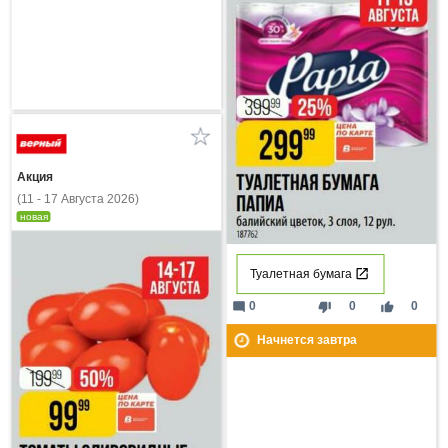
Акция
(11 - 17 Августа 2026)
новая
Туалетная бумага
mode_comment
thumb_down
thumb_up
0
0
0
Начнется завтра