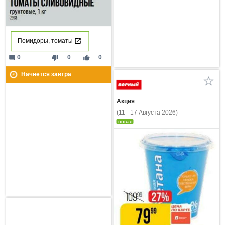
Помидоры, томаты
mode_comment
thumb_down
thumb_up
0
0
0
Начнется завтра
Акция
(11 - 17 Августа 2026)
новая