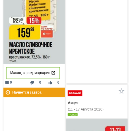
Масло, спред, маргарин
mode_comment
thumb_down
thumb_up
0
0
0
Начнется завтра
Акция
(11 - 17 Августа 2026)
новая