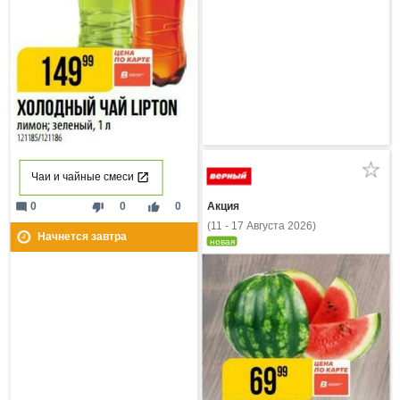
Чаи и чайные смеси
mode_comment
thumb_down
thumb_up
Акция
0
0
0
(11 - 17 Августа 2026)
Начнется завтра
новая