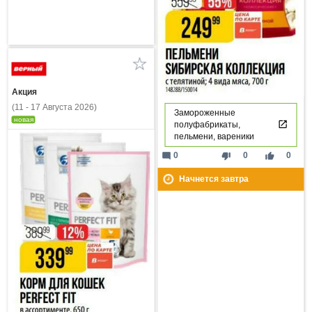
Акция
(11 - 17 Августа 2026)
Замороженные
новая
полуфабрикаты,
пельмени, вареники
mode_comment
thumb_down
thumb_up
0
0
0
Начнется завтра