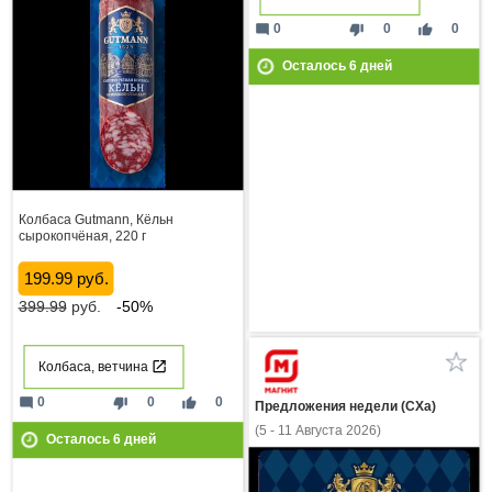
mode_comment
thumb_down
thumb_up
0
0
0
Осталось
6
дней
Колбаса Gutmann, Кёльн
сырокопчёная, 220 г
199.99 руб.
399.99
руб.
-50%
Колбаса, ветчина
mode_comment
thumb_down
thumb_up
0
0
0
Предложения недели (СХа)
(5 - 11 Августа 2026)
Осталось
6
дней