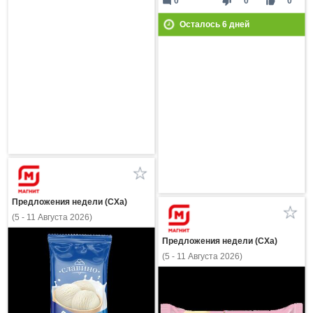
mode_comment
thumb_down
thumb_up
0
0
0
Осталось
6
дней
Предложения недели (СХа)
(5 - 11 Августа 2026)
Предложения недели (СХа)
(5 - 11 Августа 2026)