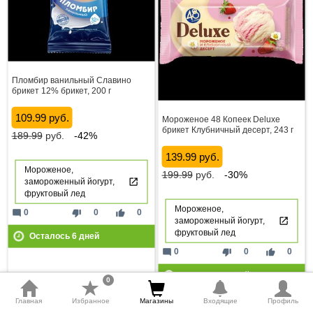
Пломбир ванильный Славино
брикет 12% брикет, 200 г
109.99 руб.
Мороженое 48 Копеек Deluxe
брикет Клубничный десерт, 243 г
189.99
руб.
-42%
139.99 руб.
Мороженое,
199.99
руб.
-30%
замороженный йогурт,
фруктовый лед
Мороженое,
mode_comment
thumb_down
thumb_up
0
0
0
замороженный йогурт,
фруктовый лед
Осталось
6
дней
mode_comment
thumb_down
thumb_up
0
0
0
Осталось
6
дней
0
Главная
Избранное
Магазины
Входящие
Профиль