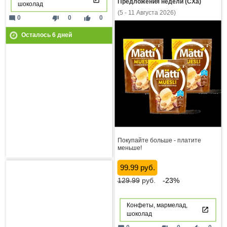
Предложения недели (СХа)
шоколад
(5 - 11 Августа 2026)
mode_comment
thumb_down
thumb_up
0
0
0
Осталось
6
дней
Покупайте больше - платите
меньше!
99.99 руб.
129.99
руб.
-23%
Конфеты, мармелад,
шоколад