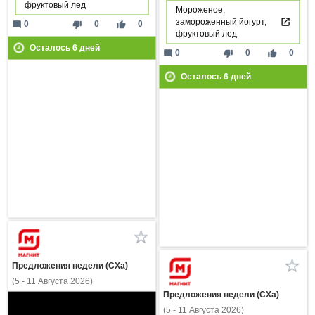
фруктовый лед
Мороженое,
замороженный йогурт,
mode_comment
thumb_down
thumb_up
0
0
0
фруктовый лед
Осталось
6
дней
mode_comment
thumb_down
thumb_up
0
0
0
Осталось
6
дней
Предложения недели (СХа)
(5 - 11 Августа 2026)
Предложения недели (СХа)
(5 - 11 Августа 2026)