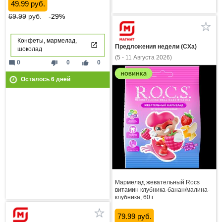
49.99 руб.
69.99
руб.
-29%
Конфеты, мармелад,
Предложения недели (СХа)
шоколад
(5 - 11 Августа 2026)
mode_comment
thumb_down
thumb_up
0
0
0
Осталось
6
дней
Мармелад жевательный Rocs
витамин клубника-банан/малина-
клубника, 60 г
79.99 руб.