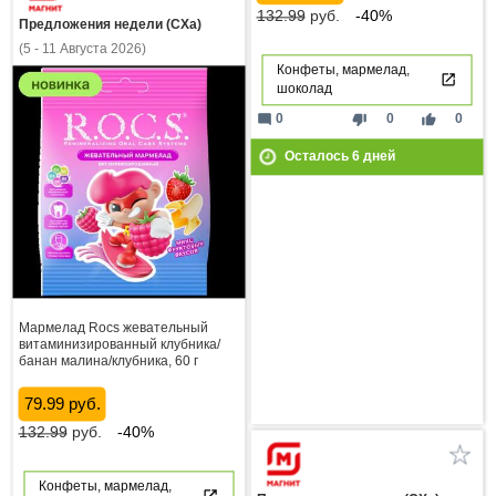
132.99
руб.
-40%
Предложения недели (СХа)
(5 - 11 Августа 2026)
Конфеты, мармелад,
шоколад
mode_comment
thumb_down
thumb_up
0
0
0
Осталось
6
дней
Мармелад Rocs жевательный
витаминизированный клубника/
банан малина/клубника, 60 г
79.99 руб.
132.99
руб.
-40%
Конфеты, мармелад,