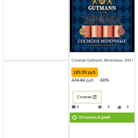
Сосиски Gutmann, Молочные, 500 г
189.99 руб.
379.99
руб.
-50%
Сосиски
mode_comment
thumb_down
thumb_up
0
0
0
Осталось
6
дней