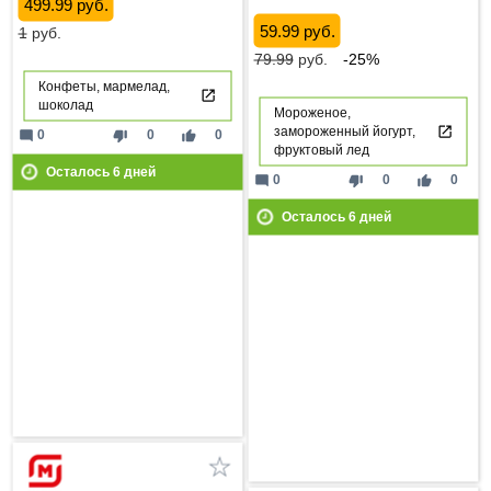
499.99 руб.
59.99 руб.
1
руб.
79.99
руб.
-25%
Конфеты, мармелад,
шоколад
Мороженое,
замороженный йогурт,
mode_comment
thumb_down
thumb_up
0
0
0
фруктовый лед
Осталось
6
дней
mode_comment
thumb_down
thumb_up
0
0
0
Осталось
6
дней