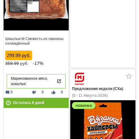
Шашлык М Свежесть из свинины
охлаждённый
299.99 руб.
359.99
руб.
-17%
Маринованное мясо,
шашлык
Предложения недели (СХа)
mode_comment
thumb_down
thumb_up
0
0
0
(5 - 11 Августа 2026)
Осталось
6
дней