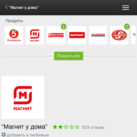
"Магнит у дома"
Пере
Продукты
меню
1
1
Показать все
"Магнит у дома"
503
отзыва
добавить в любимые