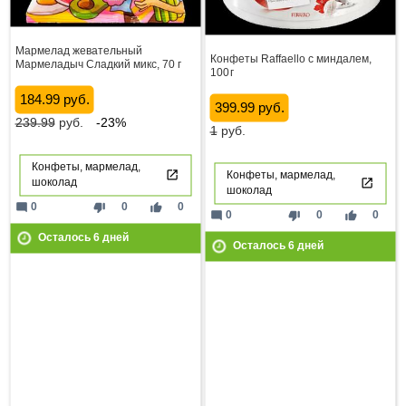
Мармелад жевательный
Конфеты Raffaello с миндалем,
Мармеладыч Сладкий микс, 70 г
100 г
184.99 руб.
399.99 руб.
239.99
руб.
-23%
1
руб.
Конфеты, мармелад,
Конфеты, мармелад,
шоколад
шоколад
mode_comment
thumb_down
thumb_up
0
0
0
mode_comment
thumb_down
thumb_up
0
0
0
Осталось
6
дней
Осталось
6
дней