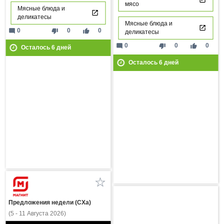
мясо
Мясные блюда и
деликатесы
Мясные блюда и
mode_comment
thumb_down
thumb_up
0
0
0
деликатесы
mode_comment
thumb_down
thumb_up
0
0
0
Осталось
6
дней
Осталось
6
дней
Предложения недели (СХа)
(5 - 11 Августа 2026)