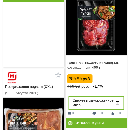
Гуляш М Свежесть из говядины
охлаждённый, 400 г
389.99 руб.
469.99
руб.
-17%
Предложения недели (СХа)
(5 - 11 Августа 2026)
Свежее и замороженное
мясо
mode_comment
thumb_down
thumb_up
0
0
0
Осталось
6
дней