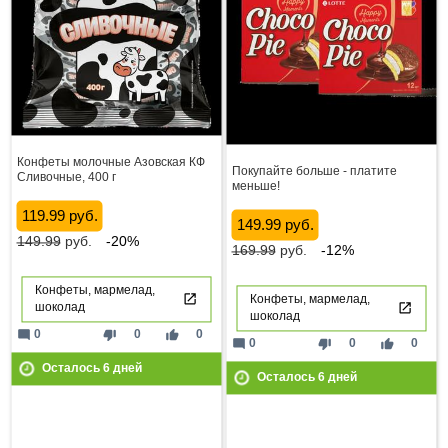
Конфеты молочные Азовская КФ
Покупайте больше - платите
Сливочные, 400 г
меньше!
119.99 руб.
149.99 руб.
149.99
руб.
-20%
169.99
руб.
-12%
Конфеты, мармелад,
Конфеты, мармелад,
шоколад
шоколад
mode_comment
thumb_down
thumb_up
0
0
0
mode_comment
thumb_down
thumb_up
0
0
0
Осталось
6
дней
Осталось
6
дней