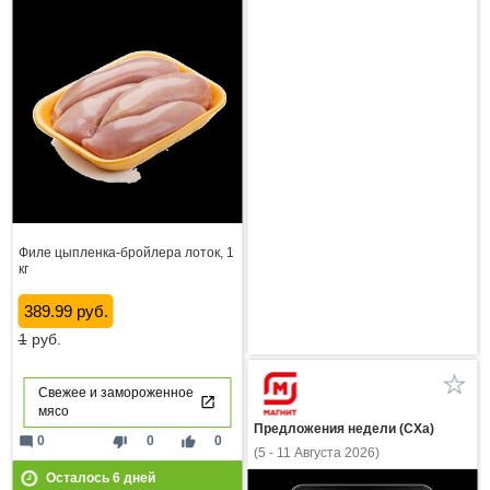
Филе цыпленка-бройлера лоток, 1
кг
389.99 руб.
1
руб.
Свежее и замороженное
мясо
Предложения недели (СХа)
mode_comment
thumb_down
thumb_up
0
0
0
(5 - 11 Августа 2026)
Осталось
6
дней