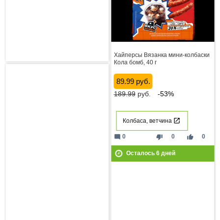
Хайперсы Вязанка мини-колбаски
Кола бомб, 40 г
89.99 руб.
189.99
руб.
-53%
Колбаса, ветчина
mode_comment
thumb_down
thumb_up
0
0
0
Осталось
6
дней