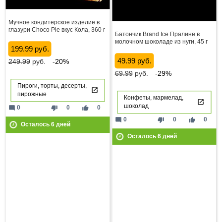
Мучное кондитерское изделие в
глазури Choco Pie вкус Кола, 360 г
Батончик Brand Ice Пралине в
молочном шоколаде из нуги, 45 г
199.99 руб.
49.99 руб.
249.99
руб.
-20%
69.99
руб.
-29%
Пироги, торты, десерты,
пирожные
Конфеты, мармелад,
шоколад
mode_comment
thumb_down
thumb_up
0
0
0
mode_comment
thumb_down
thumb_up
0
0
0
Осталось
6
дней
Осталось
6
дней