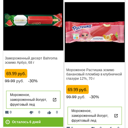
Замороженный десерт Bahroma
эскимо Арбуз, 68 г
Мороженое Растишка эскимо
69.99 руб.
банановый пломбир в клубничной
глазури 12%, 70 г
99.99
руб.
-30%
69.99 руб.
Мороженое,
99.99
руб.
-30%
замороженный йогурт,
фруктовый лед
Мороженое,
mode_comment
thumb_down
thumb_up
0
0
0
замороженный йогурт,
фруктовый лед
Осталось
6
дней