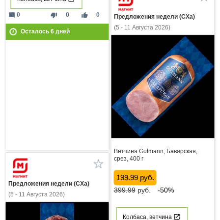
mode_comment
thumb_down
thumb_up
0
0
0
Предложения недели (СХа)
(5 - 11 Августа 2026)
Осталось
6
дней
Ветчина Gutmann, Баварская,
срез, 400 г
199.99 руб.
Предложения недели (СХа)
399.99
руб.
-50%
(5 - 11 Августа 2026)
Колбаса, ветчина