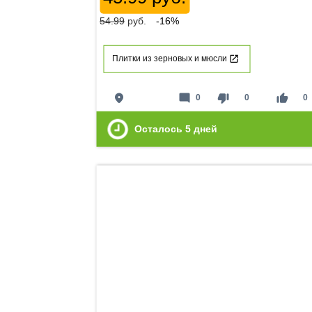
54.99
руб.
-16%
Плитки из зерновых и мюсли
place
mode_comment
thumb_down
thumb_up
0
0
0
Осталось
5
дней