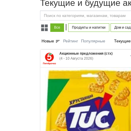
Текущие и будущие а
|
Все
Продукты и напитки
Дом и сад
sort
Новые
Рейтинг
Популярные
Текущие
Акционные предложения (стх)
(4 - 10 Августа 2026)