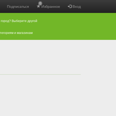
0
Подписаться
Избранное
Вход
 город? Выберите другой
атегориям и магазинам