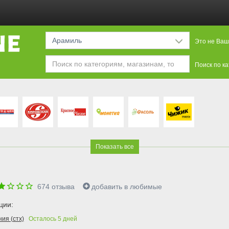
Арамиль
Это не Ваш
Поиск по к
Показать все
674
отзыва
добавить в любимые
ции:
ия (стх)
Осталось
5
дней