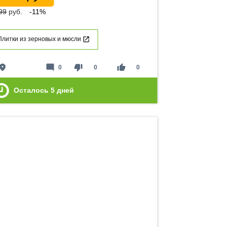
99
руб.
-11%
Плитки из зерновых и мюсли
lace
mode_comment
thumb_down
thumb_up
0
0
0
Осталось
5
дней