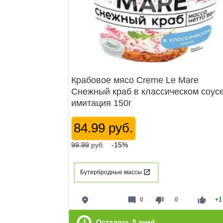
Крабовое мясо Creme Le Mare
Снежный краб в классическом соус
имитация 150г
84.99 руб.
99.99
руб.
-15%
Бутербродные массы
place
mode_comment
thumb_down
thumb_up
0
0
+1
Осталось
5
дней