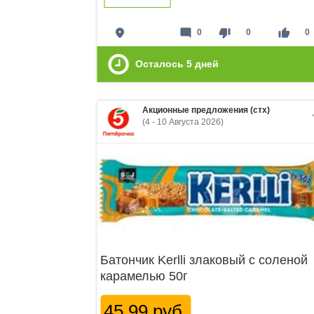
place
mode_comment
thumb_down
thumb_up
0
0
0
Осталось
5
дней
Акционные предложения (стх)
(4 - 10 Августа 2026)
Батончик Kerlli злаковый с соленой
карамелью 50г
45.99 руб.