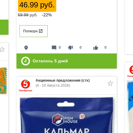
46.99 руб.
59.99
руб.
-22%
Попкорн
place
mode_comment
thumb_down
thumb_up
0
0
0
Осталось
5
дней
Акционные предложения (стх)
(4 - 10 Августа 2026)