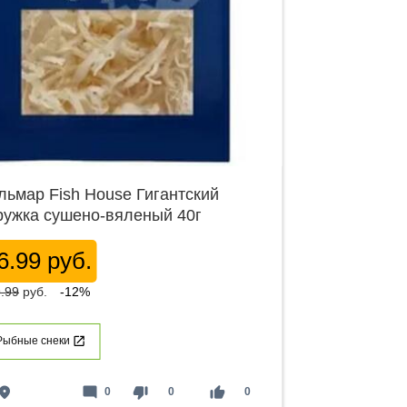
льмар Fish House Гигантский
ружка сушено-вяленый 40г
6.99 руб.
.99
руб.
-12%
Рыбные снеки
lace
mode_comment
thumb_down
thumb_up
0
0
0