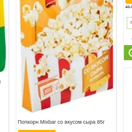
46.
p
м
Попкорн Mixbar со вкусом сыра 85г