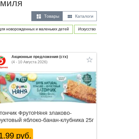
амиля


Товары
Каталоги
для новорожденных и маленьких детей
Искусство и развлечения
Акционные предложения (стх)
(4 - 10 Августа 2026)
тончик ФрутоНяня злаково-
уктовый яблоко-банан-клубника 25г
1.99 руб.