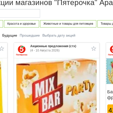
кции магазинов "Пятерочка" Ар
Красота и здоровье
Животные и товары для питомцев
Товары 
Будущие
Прошедшие
Выбрать дату акций
Акционные предложения (стх)
(4 - 10 Августа 2026)
Ба
фр
4