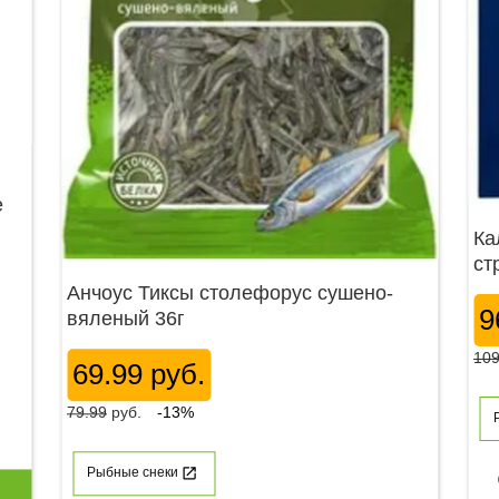
е
Ка
ст
Анчоус Тиксы столефорус сушено-
9
вяленый 36г
109
69.99 руб.
79.99
руб.
-13%
Рыбные снеки
p