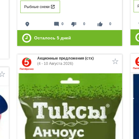
Рыбные снеки
p
place
mode_comment
thumb_down
thumb_up
0
0
0
Осталось
5
дней
Акционные предложения (стх)
(4 - 10 Августа 2026)