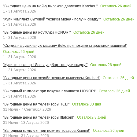
Осталось
26
дней
"Выгодная цена на мойку высокого давления Karcher!"
1 - 31 Августа 2026
Осталось
26
дней
"Купи комплект бытовой техники Midea - получи скидку!"
1 - 31 Августа 2026
Осталось
26
дней
"Выгодные цены на ноутбуки HONOR!"
1 - 31 Августа 2026
"Скидка на сушильную машину Beko при покупке стиральной машины!"
Осталось
26
дней
1 - 31 Августа 2026
Осталось
26
дней
"Купи телевизор LG и саундбар - получи скидку!"
1 - 31 Августа 2026
Осталось
26
дней
"Выгодные цены на хозяйственные пылесосы Karcher!"
1 - 31 Августа 2026
Осталось
26
дней
"Выгодный комплект при покупке планшета HONOR!"
1 - 31 Августа 2026
Осталось
33
дня
"Выгодные цены на телевизоры TCL!"
31 Июля - 7 Сентября 2026
Осталось
8
дней
"Выгодные цены на телевизоры Iffalcon!"
31 Июля - 13 Августа 2026
Осталось
26
дней
"Выгодный комплект при покупке товаров Xiaomi!"
31 Июля - 31 Августа 2026