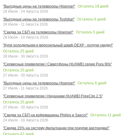
Осталось
19
дней
"Выгодные цены на телевизоры Hisense!"
28 Июля - 24 Августа 2026
Осталось
6
дней
"Выгодные цены на телевизоры Toshiba!"
28 Июля - 11 Августа 2026
Осталось
5
дней
"Скидка за СБП на телевизоры Hisense!"
28 Июля - 10 Августа 2026
"Купи холодильник и морозильный шкаф DEXP - получи скидку!"
Осталось
25
дней
28 Июля - 30 Августа 2026
"Сервисные привилегии | Смартфоны HUAWEI серии Pura 90s"
Осталось
25
дней
27 Июля - 30 Августа 2026
Осталось
6
дней
"Выгодные цены на телевизоры Hisense!"
27 Июля - 11 Августа 2026
"Сервисные привилегии | Наушники HUAWEI FreeClip 2 S"
Осталось
25
дней
27 Июля - 30 Августа 2026
Осталось
11
дней
"Скидка за СБП на кофемашины Philips и Saeco!"
24 Июля - 16 Августа 2026
"Скидка 15% на систему фильтрации при покупке картриджа!"
Осталось
47
дней