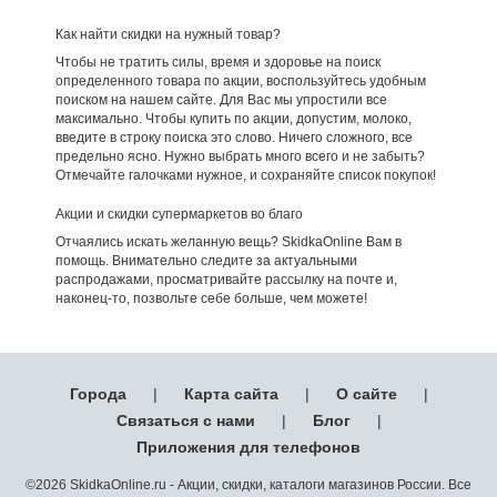
Как найти скидки на нужный товар?
Чтобы не тратить силы, время и здоровье на поиск
определенного товара по акции, воспользуйтесь удобным
поиском на нашем сайте. Для Вас мы упростили все
максимально. Чтобы купить по акции, допустим, молоко,
введите в строку поиска это слово. Ничего сложного, все
предельно ясно. Нужно выбрать много всего и не забыть?
Отмечайте галочками нужное, и сохраняйте список покупок!
Акции и скидки супермаркетов во благо
Отчаялись искать желанную вещь? SkidkaOnline Вам в
помощь. Внимательно следите за актуальными
распродажами, просматривайте рассылку на почте и,
наконец-то, позвольте себе больше, чем можете!
Города
|
Карта сайта
|
О сайте
|
Связаться с нами
|
Блог
|
Приложения для телефонов
©2026 SkidkaOnline.ru - Акции, скидки, каталоги магазинов России. Все