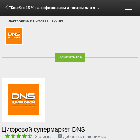
"Кешбэк 15 % на кофемашины и товары для дома и кухни Philips и Saeco!" (8 Мая - 8 Июля 2026)
Пере
Электроника и Бытовая Техника
меню
Показать все
Цифровой супермаркет DNS
2
отзыва
добавить в любимые