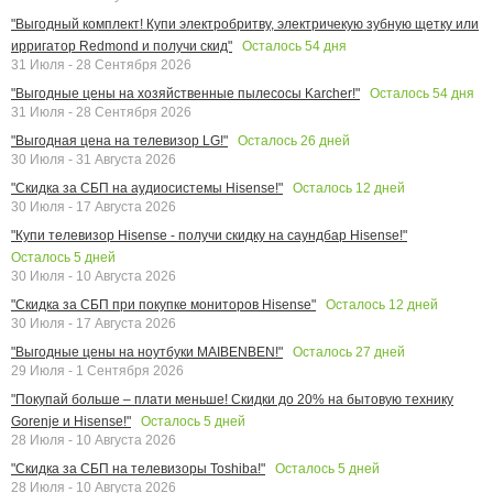
"Выгодный комплект! Купи электробритву, электричекую зубную щетку или
Осталось
54
дня
ирригатор Redmond и получи скид"
31 Июля - 28 Сентября 2026
Осталось
54
дня
"Выгодные цены на хозяйственные пылесосы Karcher!"
31 Июля - 28 Сентября 2026
Осталось
26
дней
"Выгодная цена на телевизор LG!"
30 Июля - 31 Августа 2026
Осталось
12
дней
"Скидка за СБП на аудиосистемы Hisense!"
30 Июля - 17 Августа 2026
"Купи телевизор Hisense - получи скидку на саундбар Hisense!"
Осталось
5
дней
30 Июля - 10 Августа 2026
Осталось
12
дней
"Скидка за СБП при покупке мониторов Hisense"
30 Июля - 17 Августа 2026
Осталось
27
дней
"Выгодные цены на ноутбуки MAIBENBEN!"
29 Июля - 1 Сентября 2026
"Покупай больше – плати меньше! Скидки до 20% на бытовую технику
Осталось
5
дней
Gorenje и Hisense!"
28 Июля - 10 Августа 2026
Осталось
5
дней
"Скидка за СБП на телевизоры Toshiba!"
28 Июля - 10 Августа 2026