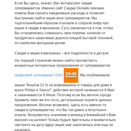
Если Вы здесь, значит, Вас интересуют скидки
супермаркетов. Именно сайт Скидка Онлайн призван
помочь Вам снизить ежедневные расходы и позволит
быстренько найти акции всех супермаркетов. Мы
тщательнейшим образом отыскали и собрали инфу про
акции и скидки в магазинах. Суть заключается в том, чтобы
Вы отправлялись совершать свои покупки, начиная от
продуктов и заканчивая дорогостоящей бытовой техникой,
по наиболее выгодным ценам.
Скидки и акции в магазинах – все подробности и детали
На текущей страничке можно найти просмотреть
конкретные интересные предложения от супермаркетов
Цифровой супермаркет DNS
. Мы опубликовали
акцию "Кешбэк 15 % на кофемашины и товары для дома и
кухни Philips и Saeco!", действие которой начинается 8 Мая
и заканчивается 8 Июля. Поэтому если Вы житель города
Арамиль либо же его гость, детальненько изучите данные
предложения. Вполне возможно, здесь есть именно те
скидки в супермаркетах, что Вы так давно и безутешно
искали. Вооружитесь знаниями и вперед в ближайший к Вам
магазин на шопинг! Только будьте бдительны и внимательно
смотрите на дату, вдруг акция уже закончилась или еще не
началась.