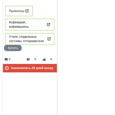
Пылесосы
Кофеварки,
кофемашины
Утюги, гладильные
системы, отпариватели
Купить
mode_comment
thumb_down
thumb_up
0
0
0
Закончилась
29
дней назад