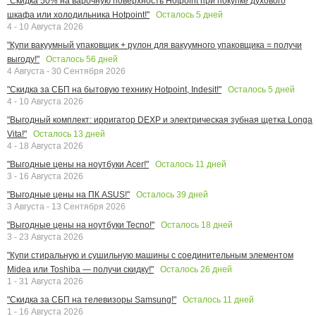
"Скидка 50% на варочную поверхность Hotpoint при покупке духового
Осталось
5
дней
шкафа или холодильника Hotpoint!"
4 - 10 Августа 2026
"Купи вакуумный упаковщик + рулон для вакуумного упаковщика = получи
Осталось
56
дней
выгоду!"
4 Августа - 30 Сентября 2026
Осталось
5
дней
"Скидка за СБП на бытовую технику Hotpoint, Indesit!"
4 - 10 Августа 2026
"Выгодный комплект: ирригатор DEXP и электрическая зубная щетка Longa
Осталось
13
дней
Vita!"
4 - 18 Августа 2026
Осталось
11
дней
"Выгодные цены на ноутбуки Acer!"
3 - 16 Августа 2026
Осталось
39
дней
"Выгодные цены на ПК ASUS!"
3 Августа - 13 Сентября 2026
Осталось
18
дней
"Выгодные цены на ноутбуки Tecno!"
3 - 23 Августа 2026
"Купи стиральную и сушильную машины с соединительным элементом
Осталось
26
дней
Midea или Toshiba — получи скидку!"
1 - 31 Августа 2026
Осталось
11
дней
"Скидка за СБП на телевизоры Samsung!"
1 - 16 Августа 2026