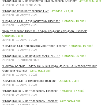
Осталось
52
дня
"Выгодные цены на хозяйственные пылесосы Karcher!"
31 Июля - 28 Сентября 2026
Осталось
24
дня
"Выгодная цена на телевизор LG!"
30 Июля - 31 Августа 2026
Осталось
10
дней
"Скидка за СБП на аудиосистемы Hisense!"
30 Июля - 17 Августа 2026
"Купи телевизор Hisense - получи скидку на саундбар Hisense!"
Осталось
3
дня
30 Июля - 10 Августа 2026
Осталось
10
дней
"Скидка за СБП при покупке мониторов Hisense"
30 Июля - 17 Августа 2026
Осталось
25
дней
"Выгодные цены на ноутбуки MAIBENBEN!"
29 Июля - 1 Сентября 2026
"Покупай больше – плати меньше! Скидки до 20% на бытовую технику
Осталось
3
дня
Gorenje и Hisense!"
28 Июля - 10 Августа 2026
Осталось
3
дня
"Скидка за СБП на телевизоры Toshiba!"
28 Июля - 10 Августа 2026
Осталось
17
дней
"Выгодные цены на телевизоры Hisense!"
28 Июля - 24 Августа 2026
Осталось
4
дня
"Выгодные цены на телевизоры Toshiba!"
28 Июля - 11 Августа 2026