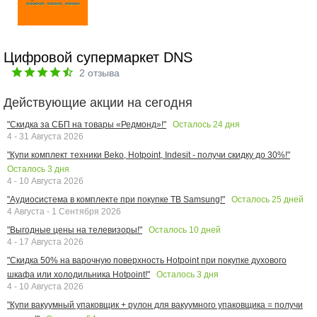
Цифровой супермаркет DNS
2
отзыва
Действующие акции на сегодня
Осталось
24
дня
"Скидка за СБП на товары «Редмонд»!"
4 - 31 Августа 2026
"Купи комплект техники Beko, Hotpoint, Indesit - получи скидку до 30%!"
Осталось
3
дня
4 - 10 Августа 2026
Осталось
25
дней
"Аудиосистема в комплекте при покупке ТВ Samsung!"
4 Августа - 1 Сентября 2026
Осталось
10
дней
"Выгодные цены на телевизоры!"
4 - 17 Августа 2026
"Скидка 50% на варочную поверхность Hotpoint при покупке духового
Осталось
3
дня
шкафа или холодильника Hotpoint!"
4 - 10 Августа 2026
"Купи вакуумный упаковщик + рулон для вакуумного упаковщика = получи