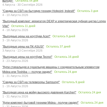
Осталось
54
дня
выгоду!"
4 Августа - 30 Сентября 2026
Осталось
3
дня
"Скидка за СБП на бытовую технику Hotpoint, Indesit!"
4 - 10 Августа 2026
"Выгодный комплект: ирригатор DEXP и электрическая зубная щетка Longa
Осталось
11
дней
Vita!"
4 - 18 Августа 2026
Осталось
9
дней
"Выгодные цены на ноутбуки Acer!"
3 - 16 Августа 2026
Осталось
37
дней
"Выгодные цены на ПК ASUS!"
3 Августа - 13 Сентября 2026
Осталось
16
дней
"Выгодные цены на ноутбуки Tecno!"
3 - 23 Августа 2026
"Купи стиральную и сушильную машины с соединительным элементом
Осталось
24
дня
Midea или Toshiba — получи скидку!"
1 - 31 Августа 2026
Осталось
9
дней
"Скидка за СБП на телевизоры Samsung!"
1 - 16 Августа 2026
Осталось
24
дня
"Выгодная цена на мойку высокого давления Karcher!"
1 - 31 Августа 2026
Осталось
24
дня
"Купи комплект бытовой техники Midea - получи скидку!"
1 - 31 Августа 2026