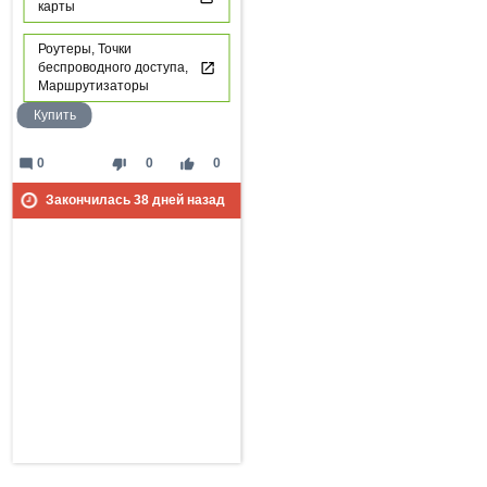
карты
Роутеры, Точки
беспроводного доступа,
Маршрутизаторы
Купить
mode_comment
thumb_down
thumb_up
0
0
0
Закончилась
38
дней назад