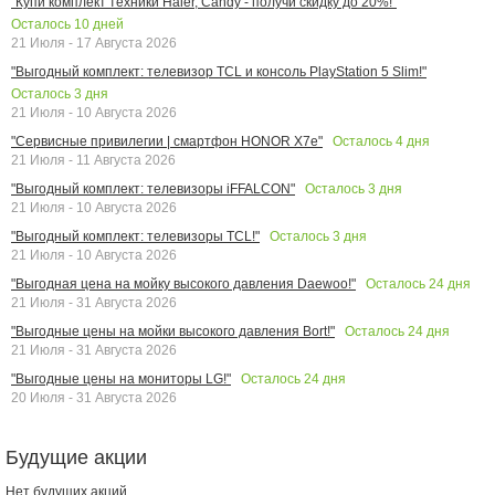
"Купи комплект техники Haier, Candy - получи скидку до 20%!"
Осталось
10
дней
21 Июля - 17 Августа 2026
"Выгодный комплект: телевизор TCL и консоль PlayStation 5 Slim!"
Осталось
3
дня
21 Июля - 10 Августа 2026
Осталось
4
дня
"Сервисные привилегии | смартфон HONOR X7e"
21 Июля - 11 Августа 2026
Осталось
3
дня
"Выгодный комплект: телевизоры iFFALCON"
21 Июля - 10 Августа 2026
Осталось
3
дня
"Выгодный комплект: телевизоры TCL!"
21 Июля - 10 Августа 2026
Осталось
24
дня
"Выгодная цена на мойку высокого давления Daewoo!"
21 Июля - 31 Августа 2026
Осталось
24
дня
"Выгодные цены на мойки высокого давления Bort!"
21 Июля - 31 Августа 2026
Осталось
24
дня
"Выгодные цены на мониторы LG!"
20 Июля - 31 Августа 2026
Будущие акции
Нет будущих акций