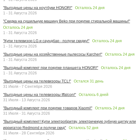
Осталось
24
дня
"Выгодные цены на ноутбуки HONOR!"
1 - 31 Августа 2026
"Скидка на сушильную машину Beko при покупке стиральной машины!"
Осталось
24
дня
1 - 31 Августа 2026
Осталось
24
дня
"Купи телевизор LG и саундбар - получи скидку!"
1 - 31 Августа 2026
Осталось
24
дня
"Выгодные цены на хозяйственные пылесосы Karcher!"
1 - 31 Августа 2026
Осталось
24
дня
"Выгодный комплект при покупке планшета HONOR!"
1 - 31 Августа 2026
Остался
31
день
"Выгодные цены на телевизоры TCL!"
31 Июля - 7 Сентября 2026
Осталось
6
дней
"Выгодные цены на телевизоры Iffalcon!"
31 Июля - 13 Августа 2026
Осталось
24
дня
"Выгодный комплект при покупке товаров Xiaomi!"
31 Июля - 31 Августа 2026
"Выгодный комплект! Купи электробритву, электричекую зубную щетку или
Осталось
52
дня
ирригатор Redmond и получи скид"
31 Июля - 28 Сентября 2026