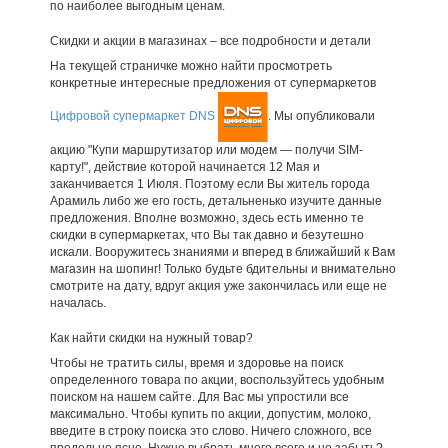
по наиболее выгодным ценам.
Скидки и акции в магазинах – все подробности и детали
На текущей страничке можно найти просмотреть
конкретные интересные предложения от супермаркетов
Цифровой супермаркет DNS
. Мы опубликовали
акцию "Купи маршрутизатор или модем — получи SIM-
карту!", действие которой начинается 12 Мая и
заканчивается 1 Июля. Поэтому если Вы житель города
Арамиль либо же его гость, детальненько изучите данные
предложения. Вполне возможно, здесь есть именно те
скидки в супермаркетах, что Вы так давно и безутешно
искали. Вооружитесь знаниями и вперед в ближайший к Вам
магазин на шопинг! Только будьте бдительны и внимательно
смотрите на дату, вдруг акция уже закончилась или еще не
началась.
Как найти скидки на нужный товар?
Чтобы не тратить силы, время и здоровье на поиск
определенного товара по акции, воспользуйтесь удобным
поиском на нашем сайте. Для Вас мы упростили все
максимально. Чтобы купить по акции, допустим, молоко,
введите в строку поиска это слово. Ничего сложного, все
предельно ясно. Нужно выбрать много всего и не забыть?