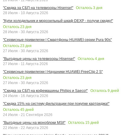
Осталось
3
дня
"Скидка за СБП на телевизоры Hisense!"
28 Июля - 10 Августа 2026
"Купи холодильник и морозильный шкаф DEXP - получи скидку!"
Осталось
23
дня
28 Июля - 30 Августа 2026
"Сервисные привилегии | Смартфоны HUAWEI серии Pura 90s"
Осталось
23
дня
27 Июля - 30 Августа 2026
Осталось
4
дня
"Выгодные цены на телевизоры Hisense!"
27 Июля - 11 Августа 2026
"Сервисные привилегии | Наушники HUAWEI FreeClip 2 S"
Осталось
23
дня
27 Июля - 30 Августа 2026
Осталось
9
дней
"Скидка за СБП на кофемашины Philips и Saeco!"
24 Июля - 16 Августа 2026
"Скидка 15% на систему фильтрации при покупке картриджа!"
Осталось
45
дней
24 Июля - 21 Сентября 2026
Осталось
15
дней
"Выгодные цены на моноблоки MSI!"
22 Июля - 22 Августа 2026