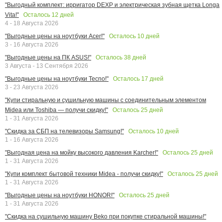
"Выгодный комплект: ирригатор DEXP и электрическая зубная щетка Longa
Осталось
12
дней
Vita!"
4 - 18 Августа 2026
Осталось
10
дней
"Выгодные цены на ноутбуки Acer!"
3 - 16 Августа 2026
Осталось
38
дней
"Выгодные цены на ПК ASUS!"
3 Августа - 13 Сентября 2026
Осталось
17
дней
"Выгодные цены на ноутбуки Tecno!"
3 - 23 Августа 2026
"Купи стиральную и сушильную машины с соединительным элементом
Осталось
25
дней
Midea или Toshiba — получи скидку!"
1 - 31 Августа 2026
Осталось
10
дней
"Скидка за СБП на телевизоры Samsung!"
1 - 16 Августа 2026
Осталось
25
дней
"Выгодная цена на мойку высокого давления Karcher!"
1 - 31 Августа 2026
Осталось
25
дней
"Купи комплект бытовой техники Midea - получи скидку!"
1 - 31 Августа 2026
Осталось
25
дней
"Выгодные цены на ноутбуки HONOR!"
1 - 31 Августа 2026
"Скидка на сушильную машину Beko при покупке стиральной машины!"