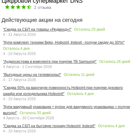
Цифровой супермаркет DNS
2
отзыва
Действующие акции на сегодня
Осталось
25
дней
"Скидка за СБП на товары «Редмонд»!"
4 - 31 Августа 2026
"Купи комплект техники Beko, Hotpoint, Indesit - получи скидку до 30%!"
Осталось
4
дня
4 - 10 Августа 2026
Осталось
26
дней
"Аудиосистема в комплекте при покупке ТВ Samsung!"
4 Августа - 1 Сентября 2026
Осталось
11
дней
"Выгодные цены на телевизоры!"
4 - 17 Августа 2026
"Скидка 50% на варочную поверхность Hotpoint при покупке духового
Осталось
4
дня
шкафа или холодильника Hotpoint!"
4 - 10 Августа 2026
"Купи вакуумный упаковщик + рулон для вакуумного упаковщика = получи
Осталось
55
дней
выгоду!"
4 Августа - 30 Сентября 2026
Осталось
4
дня
"Скидка за СБП на бытовую технику Hotpoint, Indesit!"
4 - 10 Августа 2026