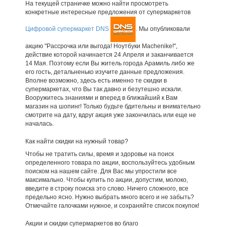
На текущей страничке можно найти просмотреть
конкретные интересные предложения от супермаркетов
Цифровой супермаркет DNS
. Мы опубликовали
акцию "Рассрочка или выгода! Ноутбуки Machenike!",
действие которой начинается 24 Апреля и заканчивается
14 Мая. Поэтому если Вы житель города Арамиль либо же
его гость, детальненько изучите данные предложения.
Вполне возможно, здесь есть именно те скидки в
супермаркетах, что Вы так давно и безутешно искали.
Вооружитесь знаниями и вперед в ближайший к Вам
магазин на шопинг! Только будьте бдительны и внимательно
смотрите на дату, вдруг акция уже закончилась или еще не
началась.
Как найти скидки на нужный товар?
Чтобы не тратить силы, время и здоровье на поиск
определенного товара по акции, воспользуйтесь удобным
поиском на нашем сайте. Для Вас мы упростили все
максимально. Чтобы купить по акции, допустим, молоко,
введите в строку поиска это слово. Ничего сложного, все
предельно ясно. Нужно выбрать много всего и не забыть?
Отмечайте галочками нужное, и сохраняйте список покупок!
Акции и скидки супермаркетов во благо