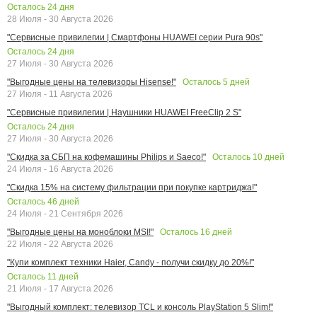
Осталось
24
дня
28 Июля - 30 Августа 2026
"Сервисные привилегии | Смартфоны HUAWEI серии Pura 90s"
Осталось
24
дня
27 Июля - 30 Августа 2026
Осталось
5
дней
"Выгодные цены на телевизоры Hisense!"
27 Июля - 11 Августа 2026
"Сервисные привилегии | Наушники HUAWEI FreeClip 2 S"
Осталось
24
дня
27 Июля - 30 Августа 2026
Осталось
10
дней
"Скидка за СБП на кофемашины Philips и Saeco!"
24 Июля - 16 Августа 2026
"Скидка 15% на систему фильтрации при покупке картриджа!"
Осталось
46
дней
24 Июля - 21 Сентября 2026
Осталось
16
дней
"Выгодные цены на моноблоки MSI!"
22 Июля - 22 Августа 2026
"Купи комплект техники Haier, Candy - получи скидку до 20%!"
Осталось
11
дней
21 Июля - 17 Августа 2026
"Выгодный комплект: телевизор TCL и консоль PlayStation 5 Slim!"