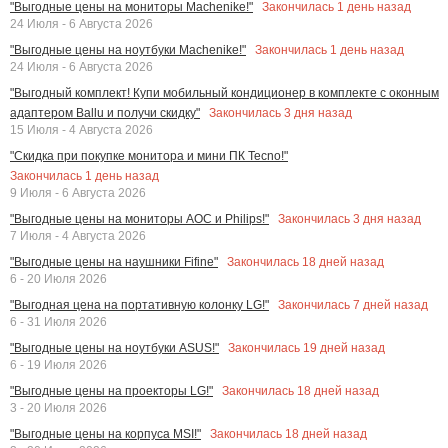
Закончилась
1
день назад
"Выгодные цены на мониторы Machenike!"
24 Июля - 6 Августа 2026
Закончилась
1
день назад
"Выгодные цены на ноутбуки Machenike!"
24 Июля - 6 Августа 2026
"Выгодный комплект! Купи мобильный кондиционер в комплекте с оконным
Закончилась
3
дня назад
адаптером Ballu и получи скидку"
15 Июля - 4 Августа 2026
"Скидка при покупке монитора и мини ПК Tecno!"
Закончилась
1
день назад
9 Июля - 6 Августа 2026
Закончилась
3
дня назад
"Выгодные цены на мониторы AOC и Philips!"
7 Июля - 4 Августа 2026
Закончилась
18
дней назад
"Выгодные цены на наушники Fifine"
6 - 20 Июля 2026
Закончилась
7
дней назад
"Выгодная цена на портативную колонку LG!"
6 - 31 Июля 2026
Закончилась
19
дней назад
"Выгодные цены на ноутбуки ASUS!"
6 - 19 Июля 2026
Закончилась
18
дней назад
"Выгодные цены на проекторы LG!"
3 - 20 Июля 2026
Закончилась
18
дней назад
"Выгодные цены на корпуса MSI!"