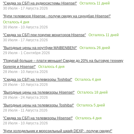
Осталось
11
дней
"Скидка за СБП на аудиосистемы Hisense!"
30 Июля - 17 Августа 2026
"Купи телевизор Hisense - получи скидку на саундбар Hisense!"
Осталось
4
дня
30 Июля - 10 Августа 2026
Осталось
11
дней
"Скидка за СБП при покупке мониторов Hisense"
30 Июля - 17 Августа 2026
Осталось
26
дней
"Выгодные цены на ноутбуки MAIBENBEN!"
29 Июля - 1 Сентября 2026
"Покупай больше – плати меньше! Скидки до 20% на бытовую технику
Осталось
4
дня
Gorenje и Hisense!"
28 Июля - 10 Августа 2026
Осталось
4
дня
"Скидка за СБП на телевизоры Toshiba!"
28 Июля - 10 Августа 2026
Осталось
18
дней
"Выгодные цены на телевизоры Hisense!"
28 Июля - 24 Августа 2026
Осталось
5
дней
"Выгодные цены на телевизоры Toshiba!"
28 Июля - 11 Августа 2026
Осталось
4
дня
"Скидка за СБП на телевизоры Hisense!"
28 Июля - 10 Августа 2026
"Купи холодильник и морозильный шкаф DEXP - получи скидку!"