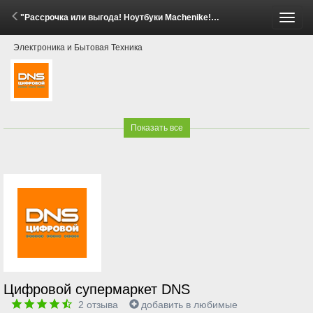
"Рассрочка или выгода! Ноутбуки Machenike!" (24 Апреля - 14 Мая 2026)
Пере
Электроника и Бытовая Техника
меню
Показать все
Цифровой супермаркет DNS
2
отзыва
добавить в любимые