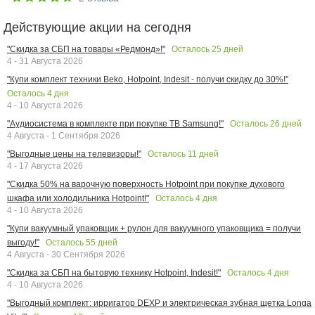
Действующие акции на сегодня
Осталось
25
дней
"Скидка за СБП на товары «Редмонд»!"
4 - 31 Августа 2026
"Купи комплект техники Beko, Hotpoint, Indesit - получи скидку до 30%!"
Осталось
4
дня
4 - 10 Августа 2026
Осталось
26
дней
"Аудиосистема в комплекте при покупке ТВ Samsung!"
4 Августа - 1 Сентября 2026
Осталось
11
дней
"Выгодные цены на телевизоры!"
4 - 17 Августа 2026
"Скидка 50% на варочную поверхность Hotpoint при покупке духового
Осталось
4
дня
шкафа или холодильника Hotpoint!"
4 - 10 Августа 2026
"Купи вакуумный упаковщик + рулон для вакуумного упаковщика = получи
Осталось
55
дней
выгоду!"
4 Августа - 30 Сентября 2026
Осталось
4
дня
"Скидка за СБП на бытовую технику Hotpoint, Indesit!"
4 - 10 Августа 2026
"Выгодный комплект: ирригатор DEXP и электрическая зубная щетка Longa