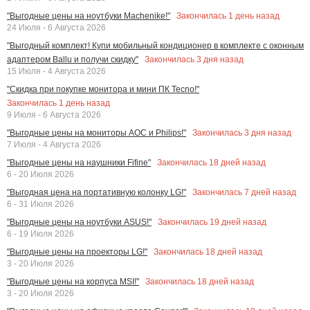
Закончилась
1
день назад
"Выгодные цены на ноутбуки Machenike!"
24 Июля - 6 Августа 2026
"Выгодный комплект! Купи мобильный кондиционер в комплекте с оконным
Закончилась
3
дня назад
адаптером Ballu и получи скидку"
15 Июля - 4 Августа 2026
"Скидка при покупке монитора и мини ПК Tecno!"
Закончилась
1
день назад
9 Июля - 6 Августа 2026
Закончилась
3
дня назад
"Выгодные цены на мониторы AOC и Philips!"
7 Июля - 4 Августа 2026
Закончилась
18
дней назад
"Выгодные цены на наушники Fifine"
6 - 20 Июля 2026
Закончилась
7
дней назад
"Выгодная цена на портативную колонку LG!"
6 - 31 Июля 2026
Закончилась
19
дней назад
"Выгодные цены на ноутбуки ASUS!"
6 - 19 Июля 2026
Закончилась
18
дней назад
"Выгодные цены на проекторы LG!"
3 - 20 Июля 2026
Закончилась
18
дней назад
"Выгодные цены на корпуса MSI!"
3 - 20 Июля 2026