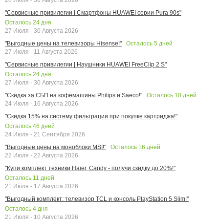
"Сервисные привилегии | Смартфоны HUAWEI серии Pura 90s"
Осталось
24
дня
27 Июля - 30 Августа 2026
Осталось
5
дней
"Выгодные цены на телевизоры Hisense!"
27 Июля - 11 Августа 2026
"Сервисные привилегии | Наушники HUAWEI FreeClip 2 S"
Осталось
24
дня
27 Июля - 30 Августа 2026
Осталось
10
дней
"Скидка за СБП на кофемашины Philips и Saeco!"
24 Июля - 16 Августа 2026
"Скидка 15% на систему фильтрации при покупке картриджа!"
Осталось
46
дней
24 Июля - 21 Сентября 2026
Осталось
16
дней
"Выгодные цены на моноблоки MSI!"
22 Июля - 22 Августа 2026
"Купи комплект техники Haier, Candy - получи скидку до 20%!"
Осталось
11
дней
21 Июля - 17 Августа 2026
"Выгодный комплект: телевизор TCL и консоль PlayStation 5 Slim!"
Осталось
4
дня
21 Июля - 10 Августа 2026