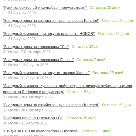
Осталось
25
дней
"Купи телевизор LG и саундбар - получи скидку!"
1 - 31 Августа 2026
Осталось
25
дней
"Выгодные цены на хозяйственные пылесосы Karcher!"
1 - 31 Августа 2026
Осталось
25
дней
"Выгодный комплект при покупке планшета HONOR!"
1 - 31 Августа 2026
Осталось
32
дня
"Выгодные цены на телевизоры TCL!"
31 Июля - 7 Сентября 2026
Осталось
7
дней
"Выгодные цены на телевизоры Iffalcon!"
31 Июля - 13 Августа 2026
Осталось
25
дней
"Выгодный комплект при покупке товаров Xiaomi!"
31 Июля - 31 Августа 2026
"Выгодный комплект! Купи электробритву, электричекую зубную щетку или
Осталось
53
дня
ирригатор Redmond и получи скид"
31 Июля - 28 Сентября 2026
Осталось
53
дня
"Выгодные цены на хозяйственные пылесосы Karcher!"
31 Июля - 28 Сентября 2026
Осталось
25
дней
"Выгодная цена на телевизор LG!"
30 Июля - 31 Августа 2026
Осталось
11
дней
"Скидка за СБП на аудиосистемы Hisense!"