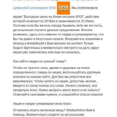
Цифровой супермаркет DNS
. Мы опубликовали
акцию "Выгодные цены на блоки питания XPG!", действие
которой начинается 29 Мая и заканчивается 15 Июня.
Поэтому если Вы житель города Арамиль либо же его гость,
детальненько изучите данные предложения. Вполне
возможно, здесь есть именно те скидки в супермаркетах, что
Вы так давно и безутешно искали. Вооружитесь знаниями и
вперед в ближайший к Вам магазин на шопинг! Только
будьте бдительны и внимательно смотрите на дату, вдруг
акция уже закончилась или еще не началась.
Как найти скидки на нужный товар?
Чтобы не тратить силы, время и здоровье на поиск
определенного товара по акции, воспользуйтесь удобным
поиском на нашем сайте. Для Вас мы упростили все
максимально. Чтобы купить по акции, допустим, молоко,
введите в строку поиска это слово. Ничего сложного, все
предельно ясно. Нужно выбрать много всего и не забыть?
Отмечайте галочками нужное, и сохраняйте список покупок!
Акции и скидки супермаркетов во благо
Отчаялись искать желанную вещь? SkidkaOnline Вам в
помощь. Внимательно следите за актуальными