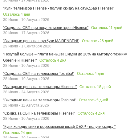
30 Июля - 17 Августа 2026
"Купи телевизор Hisense - получи скидку на саундбар Hisense!"
Осталось
4
дня
30 Июля - 10 Августа 2026
Осталось
11
дней
"Скидка за СБП при покупке мониторов Hisense"
30 Июля - 17 Августа 2026
Осталось
26
дней
"Выгодные цены на ноутбуки MAIBENBEN!"
29 Июля - 1 Сентября 2026
"Покупай больше – плати меньше! Скидки до 20% на бытовую технику
Осталось
4
дня
Gorenje и Hisense!"
28 Июля - 10 Августа 2026
Осталось
4
дня
"Скидка за СБП на телевизоры Toshiba!"
28 Июля - 10 Августа 2026
Осталось
18
дней
"Выгодные цены на телевизоры Hisense!"
28 Июля - 24 Августа 2026
Осталось
5
дней
"Выгодные цены на телевизоры Toshiba!"
28 Июля - 11 Августа 2026
Осталось
4
дня
"Скидка за СБП на телевизоры Hisense!"
28 Июля - 10 Августа 2026
"Купи холодильник и морозильный шкаф DEXP - получи скидку!"
Осталось
24
дня
28 Июля - 30 Августа 2026