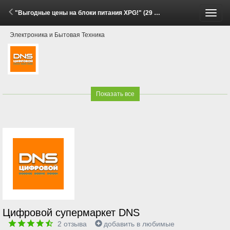
"Выгодные цены на блоки питания XPG!" (29 Мая - 15 Июня 2026)
Пере
Электроника и Бытовая Техника
меню
Показать все
Цифровой супермаркет DNS
2
отзыва
добавить в любимые