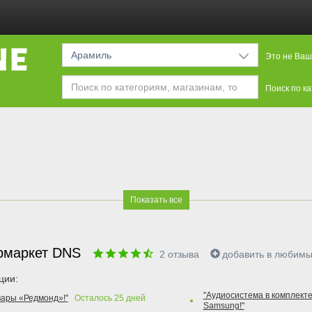
Арамиль
Это не Ваш
Поиск по к
Показать все
рмаркет DNS
2
отзыва
добавить в любим
ции:
"Аудиосистема в комплекте
вары «Редмонд»!"
Осталось
25
дней
Samsung!"