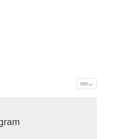
500
egram