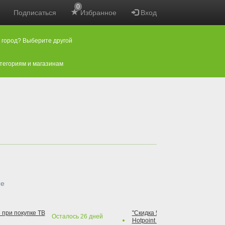
0
Подписаться
Избранное
Вход
 город? Выберите другой
атегориям и магазинам
ые
 при покупке ТВ
"Скидка 50% на варочную повер
Осталось
26
дней
Hotpoint при покупке духового 