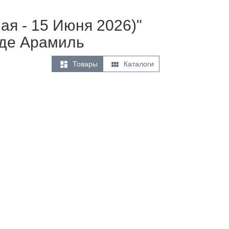
ая - 15 Июня 2026)"
оде Арамиль


Товары
Каталоги