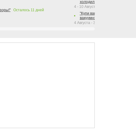
холодильника Hotpoint!"
4 - 10 Августа 2026
зоры!"
Осталось
11
дней
"Купи вакуумный упаковщик + р
вакуумного упаковщика = получи
4 Августа - 30 Сентября 2026