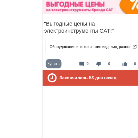
"Выгодные цены на
электроинструменты CAT!"
Оборудование и технические изделия, разное
mode_comment
thumb_down
thumb_up
Купить
0
0
0
Закончилась
53
дня назад