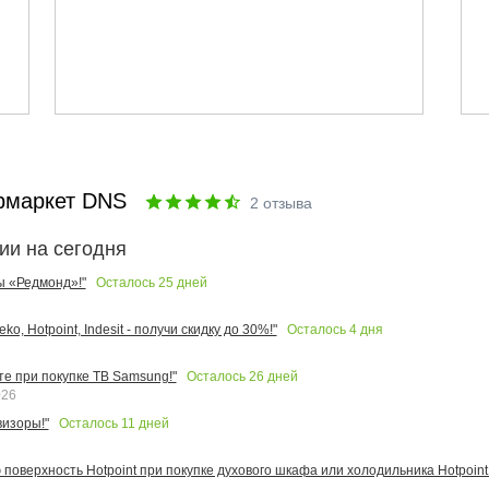
рмаркет DNS
2
отзыва
ии на сегодня
Осталось
25
дней
ы «Редмонд»!"
Осталось
4
дня
o, Hotpoint, Indesit - получи скидку до 30%!"
Осталось
26
дней
те при покупке ТВ Samsung!"
026
Осталось
11
дней
изоры!"
поверхность Hotpoint при покупке духового шкафа или холодильника Hotpoint!