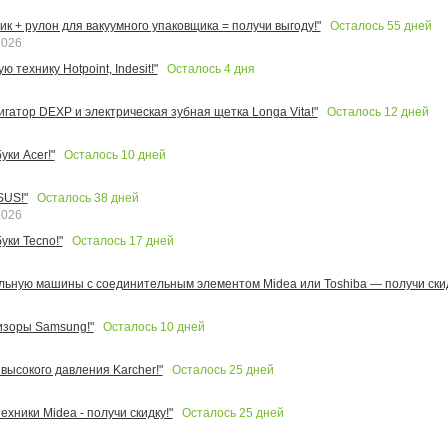
Осталось
55
дней
к + рулон для вакуумного упаковщика = получи выгоду!"
2026
Осталось
4
дня
 технику Hotpoint, Indesit!"
Осталось
12
дней
игатор DEXP и электрическая зубная щетка Longa Vita!"
Осталось
10
дней
ки Acer!"
Осталось
38
дней
SUS!"
2026
Осталось
17
дней
уки Tecno!"
льную машины с соединительным элементом Midea или Toshiba — получи скид
Осталось
10
дней
изоры Samsung!"
Осталось
25
дней
высокого давления Karcher!"
Осталось
25
дней
ехники Midea - получи скидку!"